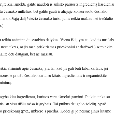
rį reikia išmokti, galite naudoti iš anksto paruoštą ingredientą kasdieni
 česnako miltelius, bet galite gauti ir aliejuje konservuoto česnako.
a didžiąją dalį šviežio česnako tūrio, jums reikia mažiau nei trečdalio
o.)
eikia atsiminti du svarbius dalykus. Viena iš jų yra tai, kad jis turi lab
 nesu tikras, ar jis man priskiriamas prieskoniui ar daržovei.) Atminkite,
alite dėti daugiau, bet ne mažiau.
ikia atsiminti apie česnaką, yra tai, kad jis gali būti labai kartaus, jei
norėsite pridėti česnako kartu su kitais ingredientais ir nepamirškite
aminimą.
gybe kitų ingredientų, kuriuos verta išmokti gaminti. Puikiai tinka su
s, su visų rūšių mėsa ir grybais. Tai puikus daugelio žolelių, ypač
io prieskonių (pvz., imbiero!) priedas. Kodėl gi jo neišmėginus kitame