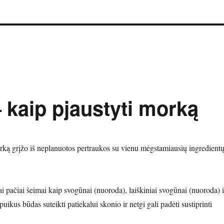
– kaip pjaustyti morką
ką grįžo iš neplanuotos pertraukos su vienu mėgstamiausių ingredient
i pačiai šeimai kaip svogūnai (nuoroda), laiškiniai svogūnai (nuoroda) i
puikus būdas suteikti patiekalui skonio ir netgi gali padėti sustiprinti