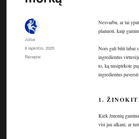
Nesvarbu, ar tai ypat
planuoti, kaip gamint
Autorius
Julius
Paskelbta
8 lapkričio, 2025
Nors gali būti labai
Kategorijos
Receptai
ingredientus virtuvėj
to, ką nusipirkote pa
ingredientus paversti
1. ŽINOKI
Kiek žmonių gaminate
visi jau alkani, ar tur