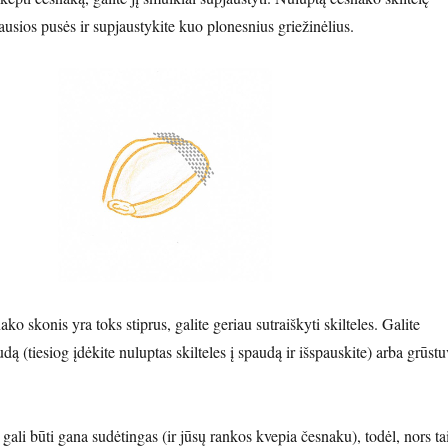
ausios pusės ir supjaustykite kuo plonesnius griežinėlius.
ko skonis yra toks stiprus, galite geriau sutraiškyti skilteles. Galite
ą (tiesiog įdėkite nuluptas skilteles į spaudą ir išspauskite) arba grūstu
ali būti gana sudėtingas (ir jūsų rankos kvepia česnaku), todėl, nors ta