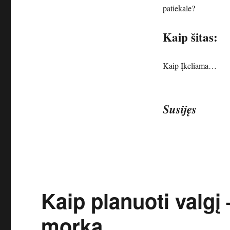
patiekale?
Kaip šitas:
Kaip
Įkeliama…
Susijęs
Kaip planuoti valgį
morką