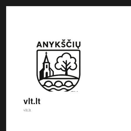
vlt.lt
vlt.lt