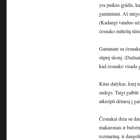
yra puikus įgūdis, ku
gaminimui. Aš mėgstu
(Kadangi vanduo užim
česnako miltelių tūri
Gaminant su česnaku r
stiprų skonį. (Dažnai
kad česnako visada g
Kitas dalykas, kurį re
sudegs. Taigi galbūt 
atkreipti dėmesį į g
Česnakai dera su dau
makaronais ir bulvėmi
rozmarinų, ir daugel