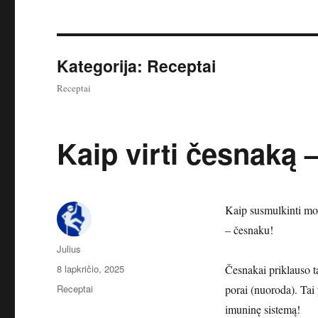
Kategorija:
Receptai
Receptai
Kaip virti česnaką 
Kaip susmulkinti mor
– česnaku!
Autorius
Julius
Paskelbta
8 lapkričio, 2025
Česnakai priklauso ta
Kategorijos
Receptai
porai (nuoroda). Tai 
imuninę sistemą!