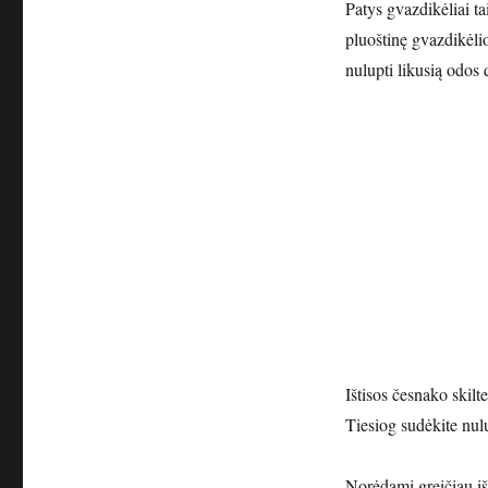
Patys gvazdikėliai ta
pluoštinę gvazdikėlio
nulupti likusią odos 
Ištisos česnako skilt
Tiesiog sudėkite nul
Norėdami greičiau išk