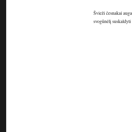
Švieži česnakai auga 
svogūnėlį suskaldyti 