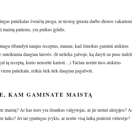
ingas patiekalas švenčių proga, ar tiesiog įprasta darbo dienos vakarienė
i maistą patiems, yra puikus įgūdis.
 smagu išbandyti naujus receptus, manau, kad išmokus gaminti atskirus
e suteikiama daugiau laisvės. (Ir nelieka galvoje, ką daryti su puse indel
gal tą receptą, kurio nenorite kartoti…) Tačiau norint tuos atskirus
 vienu patiekalu, reikia šiek tiek daugiau pagalvoti.
TE, KAM GAMINATE MAISTĄ
 maistą? Ar kas nors yra išrankus valgytojas, ar jie neturi alergijos? A
ite laiko? Jei tai ypatingas įvykis, ar norite visą laiką praleisti virtuvėje?