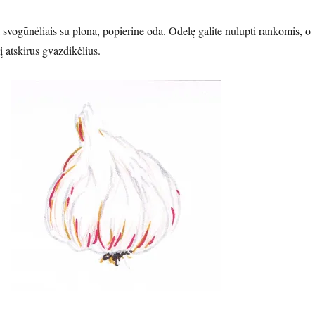
svogūnėliais su plona, ​​popierine oda. Odelę galite nulupti rankomis, o
į atskirus gvazdikėlius.