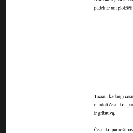
padėkite ant plokščii
Tačiau, kadangi česna
naudoti česnako spaud
ir grūstuvą.
Česnako paruošimas g