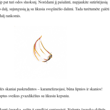
ip pat turi odos sluoksnį. Norėdami jį pašalinti, nupjaukite sutirštėjusią
 dalį, sujungusią ją su likusia svogūnėlio dalimi. Tada turėtumėte galėti
dalį rankomis.
elės skaniai paskrudintos – karamelizuojasi, būna lipnios ir skanios!
uptus sveikus gvazdikėlius su likusiu kepsniu.
epti česnaką, galite jį smulkiai supjaustyti. Nuluptą česnako skiltelę