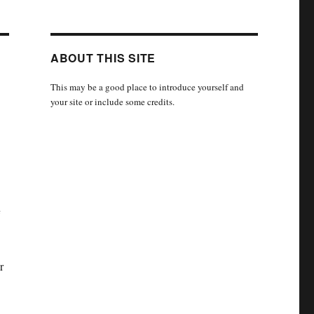
ABOUT THIS SITE
This may be a good place to introduce yourself and
your site or include some credits.
ų
r