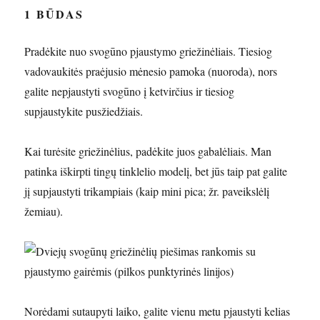
1 BŪDAS
Pradėkite nuo svogūno pjaustymo griežinėliais. Tiesiog
vadovaukitės praėjusio mėnesio pamoka (nuoroda), nors
galite nepjaustyti svogūno į ketvirčius ir tiesiog
supjaustykite pusžiedžiais.
Kai turėsite griežinėlius, padėkite juos gabalėliais. Man
patinka iškirpti tingų tinklelio modelį, bet jūs taip pat galite
jį supjaustyti trikampiais (kaip mini pica; žr. paveikslėlį
žemiau).
Norėdami sutaupyti laiko, galite vienu metu pjaustyti kelias