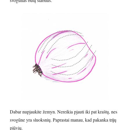
svogūnas būtų stabilus.
Dabar nupjaukite žemyn. Nereikia pjauti iki pat kraštų, nes
svogūne yra sluoksnių. Paprastai manau, kad pakanka trijų
pjūvių.