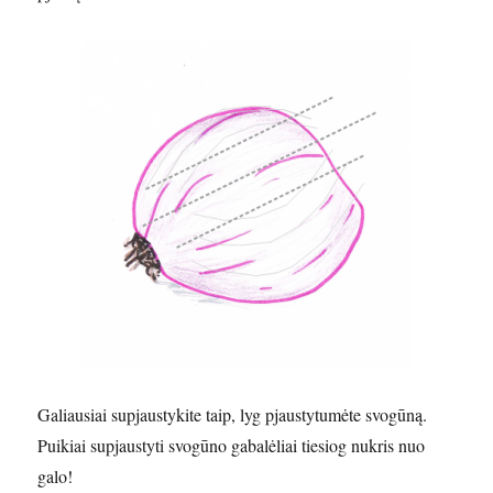
Galiausiai supjaustykite taip, lyg pjaustytumėte svogūną.
Puikiai supjaustyti svogūno gabalėliai tiesiog nukris nuo
galo!