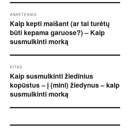
Navigacija
ANKSTESNIS
tarp
Kaip kepti maišant (ar tai turėtų
Ankstesnis
būti kepama garuose?) – Kaip
įrašas:
įrašų
susmulkinti morką
KITAS
Kaip susmulkinti žiedinius
Kitas
kopūstus – į (mini) žiedynus – kaip
įrašas:
susmulkinti morką