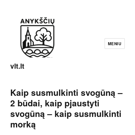
MENIU
vlt.lt
Kaip susmulkinti svogūną –
2 būdai, kaip pjaustyti
svogūną – kaip susmulkinti
morką