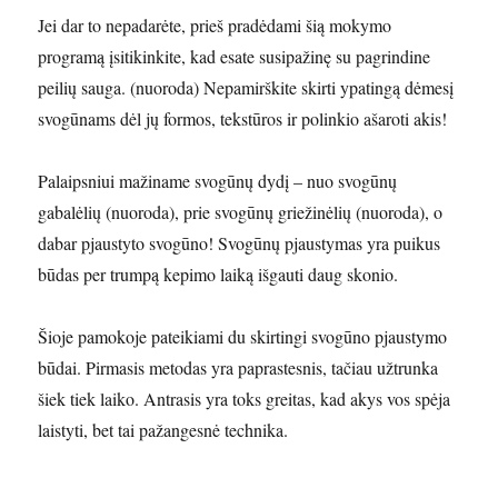
Jei dar to nepadarėte, prieš pradėdami šią mokymo
programą įsitikinkite, kad esate susipažinę su pagrindine
peilių sauga. (nuoroda) Nepamirškite skirti ypatingą dėmesį
svogūnams dėl jų formos, tekstūros ir polinkio ašaroti akis!
Palaipsniui mažiname svogūnų dydį – nuo ​​svogūnų
gabalėlių (nuoroda), prie svogūnų griežinėlių (nuoroda), o
dabar pjaustyto svogūno! Svogūnų pjaustymas yra puikus
būdas per trumpą kepimo laiką išgauti daug skonio.
Šioje pamokoje pateikiami du skirtingi svogūno pjaustymo
būdai. Pirmasis metodas yra paprastesnis, tačiau užtrunka
šiek tiek laiko. Antrasis yra toks greitas, kad akys vos spėja
laistyti, bet tai pažangesnė technika.