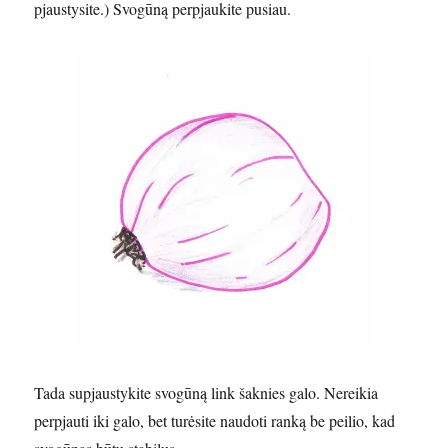
pjaustysite.) Svogūną perpjaukite pusiau.
Tada supjaustykite svogūną link šaknies galo. Nereikia
perpjauti iki galo, bet turėsite naudoti ranką be peilio, kad