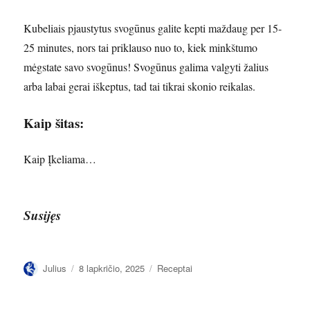
Kubeliais pjaustytus svogūnus galite kepti maždaug per 15-
25 minutes, nors tai priklauso nuo to, kiek minkštumo
mėgstate savo svogūnus! Svogūnus galima valgyti žalius
arba labai gerai iškeptus, tad tai tikrai skonio reikalas.
Kaip šitas:
Kaip
Įkeliama…
Susijęs
Autorius
Paskelbta
Kategorijos
Julius
8 lapkričio, 2025
Receptai