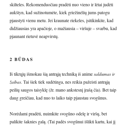
skilteles. Rekomenduočiau pradėti nuo vieno ir lėtai judėti
aukštyn, kad sužinotumėte, kiek griežinėlių jums patogu
pjaustyti vienu metu. Jei kraunate riekeles, įsitikinkite, kad
didžiausias yra apačioje, o mažiausia – viršuje – svarbu, kad
pjaunant rietuvė neapvirstų.
2 BŪDAS
Iš tikrųjų išmokau šią antrąją techniką iš anime
saldumas ir
žaibas
. Tai šiek tiek sudėtinga, nes reikia pažeisti antrąją
peilių saugos taisyklę (žr. mano ankstesnį įrašą čia). Bet taip
daug greičiau, kad nuo to laiko taip pjaustau svogūnus.
Norėdami pradėti, nuimkite svogūno odelę ir viršų, bet
palikite šaknies galą. (Tai padės svogūnui išlikti kartu, kai jį