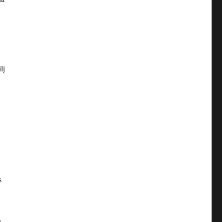
lį
s
ę