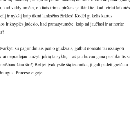
 kad valdytumėte, o kitais trimis pirštais įsitikinkite, kad tvirtai laikotės
ilį ir nykštį kaip tikrai lanksčias žirkles! Kodėl gi kelis kartus
 ir žnyplės judesio, kad pamatytumėte, kaip tai jaučiasi ir ar norite
ės?
tvarkyti su pagrindiniais peilio įgūdžiais, galbūt norėsite tai išsaugoti
krai nepradėjau laužyti jokių taisyklių – aš jau buvau gana pasitikintis s
 neišbandžiau šio!) Bet jei įvaldysite šią techniką, ji gali padėti greičiau
i draugus. Proceso eigoje…