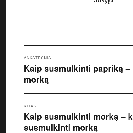
Navigacija
ANKSTESNIS
tarp
Kaip susmulkinti papriką –
Ankstesnis
įrašas:
įrašų
morką
KITAS
Kaip susmulkinti morką – k
Kitas
įrašas:
susmulkinti morką