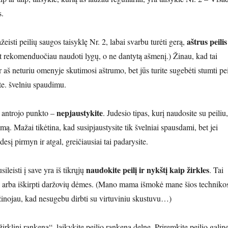
s.
aštrus peilis
žeisti peilių saugos taisyklę Nr. 2, labai svarbu turėti gerą,
pat rekomenduočiau naudoti lygų, o ne dantytą ašmenį.) Žinau, kad tai
ir aš neturiu omenyje skutimosi aštrumo, bet jūs turite sugebėti stumti pei
te. švelniu spaudimu.
nepjaustykite
 antrojo punkto –
. Judesio tipas, kurį naudosite su peiliu,
mą. Mažai tikėtina, kad susipjaustysite tik švelniai spausdami, bet jei
esį pirmyn ir atgal, greičiausiai tai padarysite.
naudokite peilį ir nykštį kaip žirkles
ileisti į save yra iš tikrųjų
. Tai
i arba iškirpti daržovių dėmes. (Mano mama išmokė mane šios techniko
užinojau, kad nesugebu dirbti su virtuviniu skustuvu…)
rklinį rankeną“, laikykite peilio rankeną delne. Priremkite peilio galin