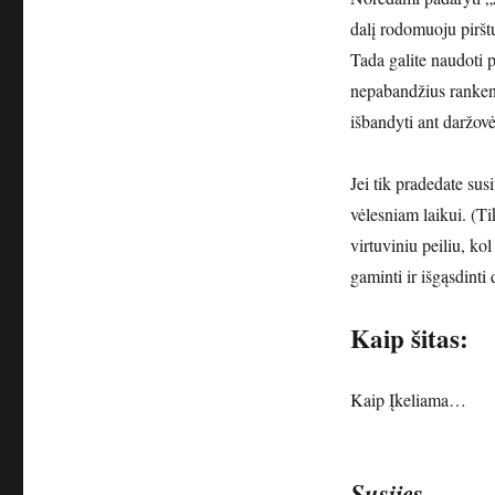
dalį rodomuoju pirštu,
Tada galite naudoti pe
nepabandžius rankenos
išbandyti ant daržov
Jei tik pradedate susi
vėlesniam laikui. (Ti
virtuviniu peiliu, kol
gaminti ir išgąsdint
Kaip šitas:
Kaip
Įkeliama…
Susijęs