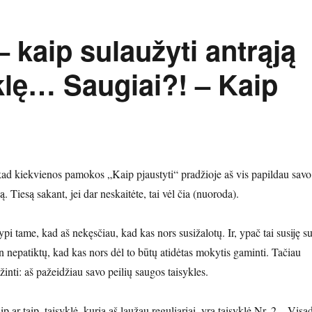
 kaip sulaužyti antrąją
klę… Saugiai?! – Kaip
kad kiekvienos pamokos „Kaip pjaustyti“ pradžioje aš vis papildau savo
ą. Tiesą sakant, jei dar neskaitėte, tai vėl čia (nuoroda).
lypi tame, kad aš nekęsčiau, kad kas nors susižalotų. Ir, ypač tai susiję s
n nepatiktų, kad kas nors dėl to būtų atidėtas mokytis gaminti. Tačiau
ažinti: aš pažeidžiau savo peilių saugos taisykles.
p ar taip, taisyklė, kurią aš laužau reguliariai, yra taisyklė Nr. 2 – Visa