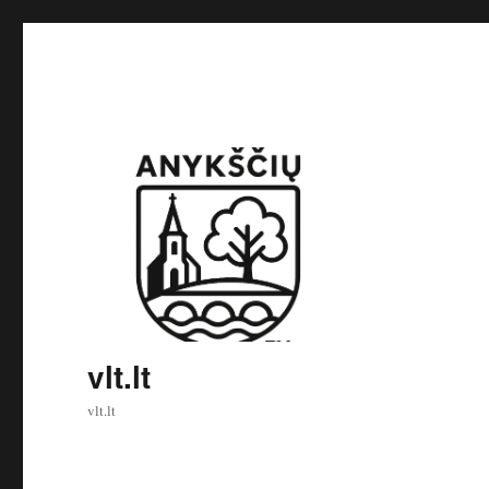
vlt.lt
vlt.lt