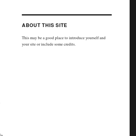
ABOUT THIS SITE
This may be a good place to introduce yourself and
your site or include some credits.
u
da