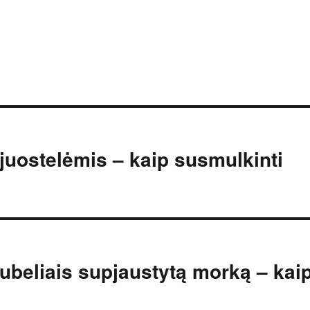
 juostelėmis – kaip susmulkinti
ubeliais supjaustytą morką – kai