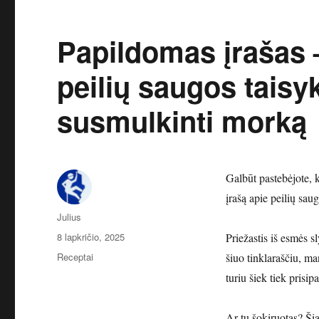
Papildomas įrašas –
peilių saugos taisy
susmulkinti morką
Galbūt pastebėjote, 
įrašą apie peilių saug
Autorius
Julius
Paskelbta
8 lapkričio, 2025
Priežastis iš esmės s
Kategorijos
Receptai
šiuo tinklaraščiu, ma
turiu šiek tiek prisip
Ar tu šokiruotas? Šiai