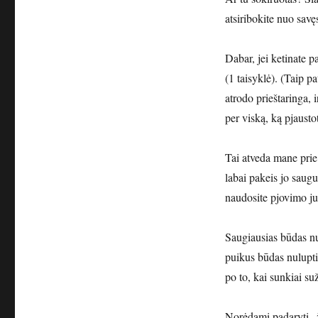
atsiribokite nuo savę
Dabar, jei ketinate pa
(1 taisyklė). (Taip 
atrodo prieštaringa, 
per viską, ką pjausto
Tai atveda mane prie
labai pakeis jo saugu
naudosite pjovimo jud
Saugiausias būdas nus
puikus būdas nulupt
po to, kai sunkiai s
Norėdami padaryti „ži