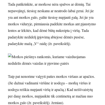
Tada patikrinkite, ar morkose nėra spalvos ar dėmių. Tai
nepavojingi, tiesiog neskanu ar neatrodo labai gerai. Jei jie
yra ant morkos galo, galite tiesiog nupjauti galą. Jei jie yra
morkos viduryje, pirmiausia padėkite morkas ant pjaustymo
lentos ar lėkštės, kad dėmė būtų nukreipta į viršų. Tada
padarykite nedidelį įpjovimą abiejose dėmės pusėse,
padarykite mažą „V“ raidę (žr. paveikslėlį).
Taip pat nenorime valgyti paties morkos viršaus ar apačios.
(Jie dažnai vadinami viršūne ir uodega – morkų viršus ir
uodega reiškia nupjauti viršų ir apačią.) Kad neiššvaistytų
per daug morkos, nupjaukite tik centimetrą ar mažiau nuo
morkos galo (žr. paveikslėlį). žemiau).