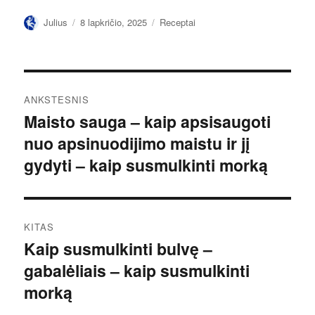
Autorius
Paskelbta
Kategorijos
Julius
8 lapkričio, 2025
Receptai
Navigacija
ANKSTESNIS
tarp
Maisto sauga – kaip apsisaugoti
Ankstesnis
nuo apsinuodijimo maistu ir jį
įrašas:
įrašų
gydyti – kaip susmulkinti morką
KITAS
Kaip susmulkinti bulvę –
Kitas
gabalėliais – kaip susmulkinti
įrašas:
morką