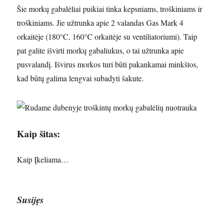
Šie morkų gabalėliai puikiai tinka kepsniams, troškiniams ir
troškiniams. Jie užtrunka apie 2 valandas Gas Mark 4
orkaitėje (180°C, 160°C orkaitėje su ventiliatoriumi). Taip
pat galite išvirti morkų gabaliukus, o tai užtrunka apie
pusvalandį. Išvirus morkos turi būti pakankamai minkštos,
kad būtų galima lengvai subadyti šakute.
Kaip šitas:
Kaip
Įkeliama…
Susijęs