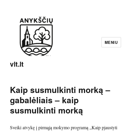
MENIU
vlt.lt
Kaip susmulkinti morką –
gabalėliais – kaip
susmulkinti morką
Sveiki atvykę į pirmąją mokymo programą „Kaip pjaustyti