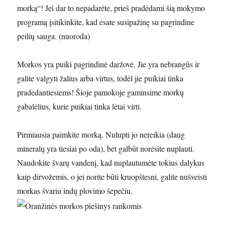
morką“! Jei dar to nepadarėte, prieš pradėdami šią mokymo
programą įsitikinkite, kad esate susipažinę su pagrindine
peilių sauga. (nuoroda)
Morkos yra puiki pagrindinė daržovė. Jie yra nebrangūs ir
galite valgyti žalius arba virtus, todėl jie puikiai tinka
pradedantiesiems! Šioje pamokoje gaminsime morkų
gabalėlius, kurie puikiai tinka lėtai virti.
Pirmiausia paimkite morką. Nulupti jo nereikia (daug
mineralų yra tiesiai po oda), bet galbūt norėsite nuplauti.
Naudokite švarų vandenį, kad nuplautumėte tokius dalykus
kaip dirvožemis, o jei norite būti kruopštesni, galite nušveisti
morkas švariu indų plovimo šepečiu.