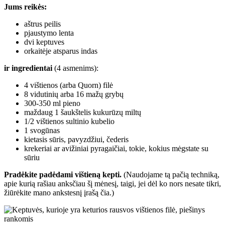
Jums reikės:
aštrus peilis
pjaustymo lenta
dvi keptuves
orkaitėje atsparus indas
ir ingredientai
(4 asmenims):
4 vištienos (arba Quorn) filė
8 vidutinių arba 16 mažų grybų
300-350 ml pieno
maždaug 1 šaukštelis kukurūzų miltų
1/2 vištienos sultinio kubelio
1 svogūnas
kietasis sūris, pavyzdžiui, čederis
krekeriai ar avižiniai pyragaičiai, tokie, kokius mėgstate su
sūriu
Pradėkite padėdami vištieną kepti.
(Naudojame tą pačią techniką,
apie kurią rašiau anksčiau šį mėnesį, taigi, jei dėl ko nors nesate tikri,
žiūrėkite mano ankstesnį įrašą čia.)