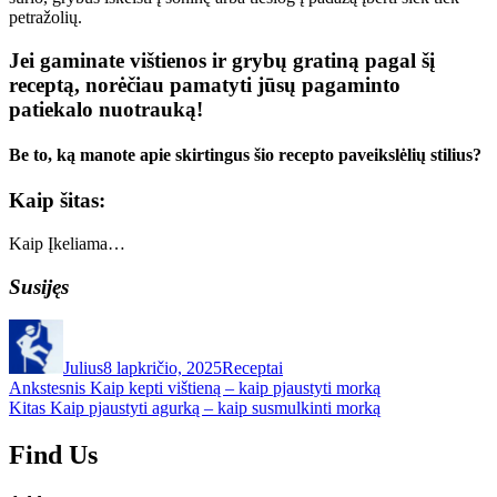
petražolių.
Jei gaminate vištienos ir grybų gratiną pagal šį
receptą, norėčiau pamatyti jūsų pagaminto
patiekalo nuotrauką!
Be to, ką manote apie skirtingus šio recepto paveikslėlių stilius?
Kaip šitas:
Kaip
Įkeliama…
Susijęs
Autorius
Paskelbta
Kategorijos
Julius
8 lapkričio, 2025
Receptai
Navigacija
Ankstesnis
Ankstesnis
Kaip kepti vištieną – kaip pjaustyti morką
Kitas
įrašas:
Kitas
Kaip pjaustyti agurką – kaip susmulkinti morką
tarp
įrašas:
įrašų
Find Us