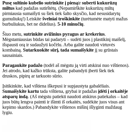
Pusę sultinio kubelio sutrinkite į pieną
ir
suberti kukurūzų
miltus
kad padažas sutirštėtų. (Nepamirškite kukurūzų miltų
pirmiausia sumaišyti su šiek tiek šalto skysčio, kad nesusidarytų
gumuliukų!) Leiskite
švelniai troškinkite
(turėtumėte matyti mažus
burbuliukus, bet ne didelius).
5-10 minučių
.
Šiuo metu,
sutrinkite avižinius pyragus ar krekerius
.
Mėgstamiausias būdas tai padaryti – sudėti juos į plastikinį maišelį,
išspausti orą ir sudaužyti kočėlu. Arba galite naudoti virtuvės
kombainą.
Sutarkuokite sūrį, tada sumaišykite
jį su grūstais
sausainiais.
Paragaukite padažo
(todėl aš mėgstu ją virti atskirai nuo vištienos).
Jei atrodo, kad kažko trūksta, galite pabandyti įberti šiek tiek
druskos, pipirų ar tarkuoto sūrio.
Įsitikinkite, kad vištiena iškepusi ir supjaustyta gabalėliais.
Sumaišykite kartu
tada vištiena, grybai ir padažas
įdėti į orkaitėje
atsparų indą
. (Aš mėgstu patiekti naudoti atskirus patiekalus – kad
juos būtų lengva paimti ir išimti iš orkaitės, sudėkite juos visus ant
kepimo skardos.) Pabandykite vištienos mišinį išlyginti maždaug
lygiu.