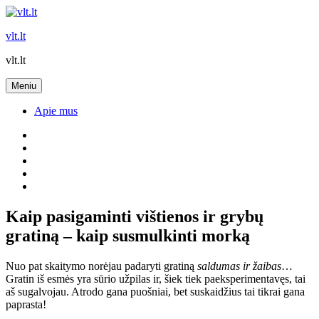
Eiti
prie
vlt.lt
turinio
vlt.lt
Meniu
Apie mus
Yelp
Facebook
Twitter
Instagram
Email
Kaip pasigaminti vištienos ir grybų
gratiną – kaip susmulkinti morką
Nuo pat skaitymo norėjau padaryti gratiną
saldumas ir žaibas
…
Gratin iš esmės yra sūrio užpilas ir, šiek tiek paeksperimentavęs, tai
aš sugalvojau. Atrodo gana puošniai, bet suskaidžius tai tikrai gana
paprasta!