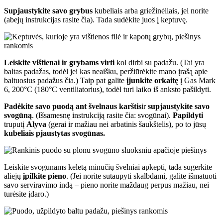
Supjaustykite savo grybus
kubeliais arba griežinėliais, jei norite
(abejų instrukcijas rasite čia). Tada sudėkite juos į keptuvę.
Leiskite vištienai ir grybams virti
kol dirbi su padažu. (Tai yra
baltas padažas, todėl jei kas neaišku, peržiūrėkite mano įrašą apie
baltuosius padažus čia.) Taip pat galite
įjunkite orkaitę
į Gas Mark
6, 200°C (180°C ventiliatorius), todėl turi laiko iš anksto pašildyti.
Padėkite savo puodą ant švelnaus
karštis
ir
supjaustykite savo
svogūną
. (Išsamesnę instrukciją rasite čia: svogūnai).
Papildyti
truputį
Alyva
(gerai ir mažiau nei arbatinis šaukštelis), po to jūsų
kubeliais pjaustytas svogūnas.
Leiskite svogūnams keletą minučių švelniai apkepti, tada sugerkite
aliejų
įpilkite pieno
. (Jei norite sutaupyti skalbdami, galite išmatuoti
savo serviravimo indą – pieno norite maždaug perpus mažiau, nei
turėsite įdaro.)