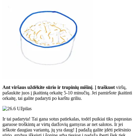
Ant viršaus uždėkite sūrio ir trupinių mišinį
. Į
traškuot
viršų,
pašaukite juos į įkaitintą orkaitę 5-10 minučių. Jei pamiršote įkaitinti
orkaitę, tai galite padaryti po karštu griliu.
Ir tai padaryta! Tai gana sotus patiekalas, todėl puikiai tiks paprastas
garuose troškintų ar virtų daržovių garnyras ar net salotos. Ir jei
ieškote daugiau variantų, jų yra daug! Į padažą galite įdėti pelėsinio
sūrio, grybus iškeisti į šoninę arba tiesiog į padažą įberti šiek tiek