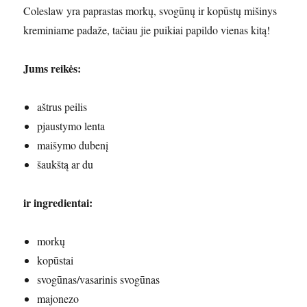
Coleslaw yra paprastas morkų, svogūnų ir kopūstų mišinys
kreminiame padaže, tačiau jie puikiai papildo vienas kitą!
Jums reikės:
aštrus peilis
pjaustymo lenta
maišymo dubenį
šaukštą ar du
ir ingredientai
:
morkų
kopūstai
svogūnas/vasarinis svogūnas
majonezo