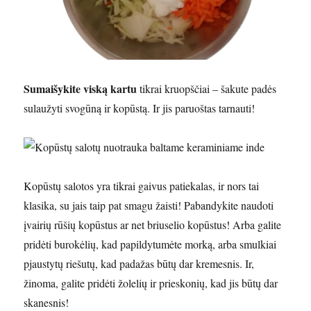
Sumaišykite viską kartu
tikrai kruopščiai – šakute padės
sulaužyti svogūną ir kopūstą. Ir jis paruoštas tarnauti!
Kopūstų salotos yra tikrai gaivus patiekalas, ir nors tai
klasika, su jais taip pat smagu žaisti! Pabandykite naudoti
įvairių rūšių kopūstus ar net briuselio kopūstus! Arba galite
pridėti burokėlių, kad papildytumėte morką, arba smulkiai
pjaustytų riešutų, kad padažas būtų dar kremesnis. Ir,
žinoma, galite pridėti žolelių ir prieskonių, kad jis būtų dar
skanesnis!