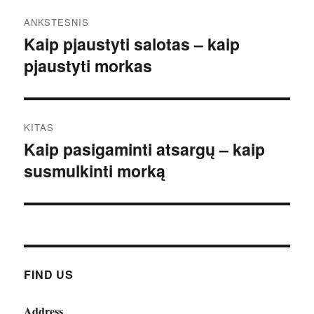
Navigacija
ANKSTESNIS
tarp
Kaip pjaustyti salotas – kaip
Ankstesnis
pjaustyti morkas
įrašas:
įrašų
KITAS
Kaip pasigaminti atsargų – kaip
Kitas
susmulkinti morką
įrašas:
FIND US
Address