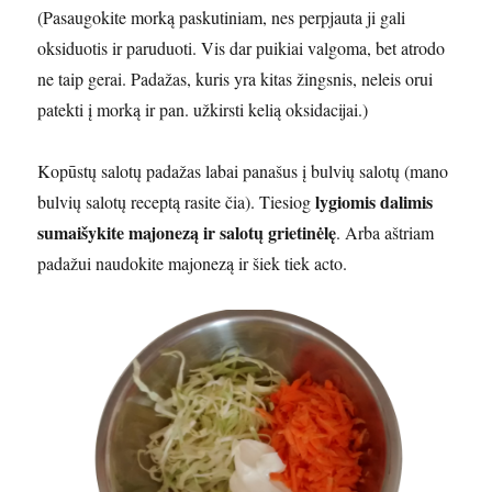
(Pasaugokite morką paskutiniam, nes perpjauta ji gali
oksiduotis ir paruduoti. Vis dar puikiai valgoma, bet atrodo
ne taip gerai. Padažas, kuris yra kitas žingsnis, neleis orui
patekti į morką ir pan. užkirsti kelią oksidacijai.)
Kopūstų salotų padažas labai panašus į bulvių salotų (mano
lygiomis dalimis
bulvių salotų receptą rasite čia). Tiesiog
sumaišykite majonezą ir salotų grietinėlę
. Arba aštriam
padažui naudokite majonezą ir šiek tiek acto.