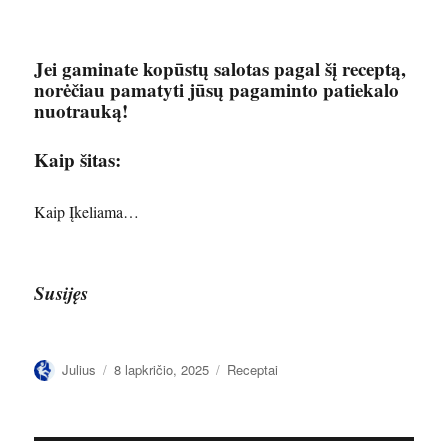
Jei gaminate kopūstų salotas pagal šį receptą,
norėčiau pamatyti jūsų pagaminto patiekalo
nuotrauką!
Kaip šitas:
Kaip
Įkeliama…
Susijęs
Autorius
Paskelbta
Kategorijos
Julius
8 lapkričio, 2025
Receptai