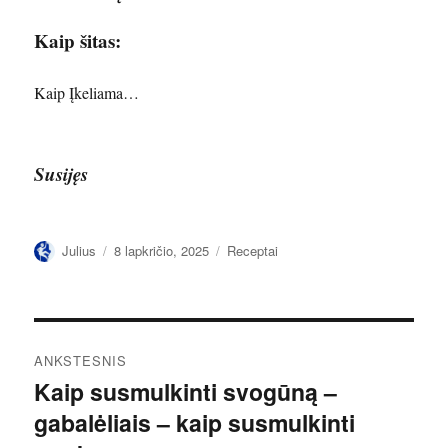
Kaip šitas:
Kaip
Įkeliama…
Susijęs
Autorius
Paskelbta
Kategorijos
Julius
8 lapkričio, 2025
Receptai
Navigacija
ANKSTESNIS
tarp
Kaip susmulkinti svogūną –
Ankstesnis
gabalėliais – kaip susmulkinti
įrašas:
įrašų