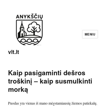
MENIU
vlt.lt
Kaip pasigaminti dešros
troškinį – kaip susmulkinti
morką
Puodas yra vienas iš mano mėgstamiausių žiemos patiekalų.