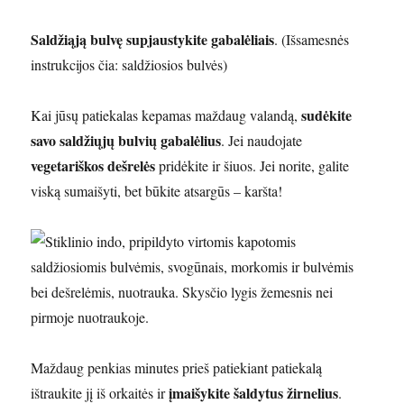
Saldžiąją bulvę supjaustykite gabalėliais
. (Išsamesnės
instrukcijos čia: saldžiosios bulvės)
sudėkite
Kai jūsų patiekalas kepamas maždaug valandą,
savo saldžiųjų bulvių gabalėlius
. Jei naudojate
vegetariškos dešrelės
pridėkite ir šiuos. Jei norite, galite
viską sumaišyti, bet būkite atsargūs – karšta!
Maždaug penkias minutes prieš patiekiant patiekalą
įmaišykite šaldytus žirnelius
ištraukite jį iš orkaitės ir
.