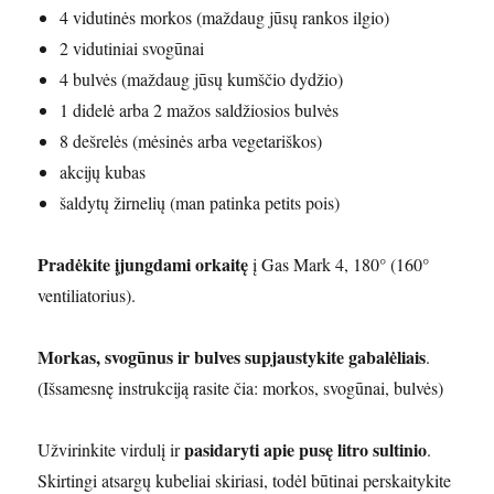
4 vidutinės morkos (maždaug jūsų rankos ilgio)
2 vidutiniai svogūnai
4 bulvės (maždaug jūsų kumščio dydžio)
1 didelė arba 2 mažos saldžiosios bulvės
8 dešrelės (mėsinės arba vegetariškos)
akcijų kubas
šaldytų žirnelių (man patinka petits pois)
Pradėkite įjungdami orkaitę
į Gas Mark 4, 180° (160°
ventiliatorius).
Morkas, svogūnus ir bulves supjaustykite gabalėliais
.
(Išsamesnę instrukciją rasite čia: morkos, svogūnai, bulvės)
pasidaryti apie pusę litro sultinio
Užvirinkite virdulį ir
.
Skirtingi atsargų kubeliai skiriasi, todėl būtinai perskaitykite