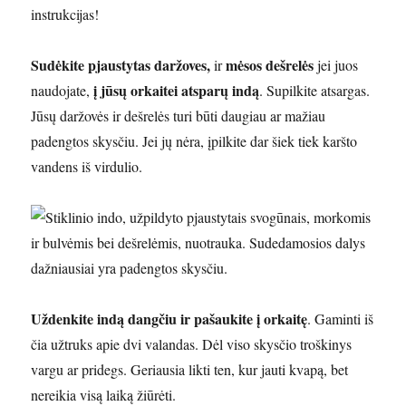
instrukcijas!
Sudėkite pjaustytas daržoves,
mėsos dešrelės
ir
jei juos
į jūsų orkaitei atsparų indą
naudojate,
. Supilkite atsargas.
Jūsų daržovės ir dešrelės turi būti daugiau ar mažiau
padengtos skysčiu. Jei jų nėra, įpilkite dar šiek tiek karšto
vandens iš virdulio.
Uždenkite indą dangčiu ir pašaukite į orkaitę
. Gaminti iš
čia užtruks apie dvi valandas. Dėl viso skysčio troškinys
vargu ar pridegs. Geriausia likti ten, kur jauti kvapą, bet
nereikia visą laiką žiūrėti.