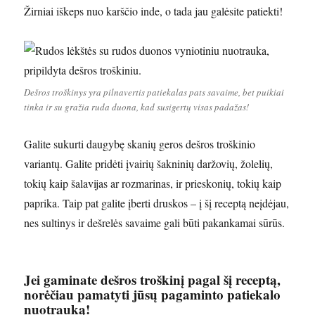
Žirniai iškeps nuo karščio inde, o tada jau galėsite patiekti!
Dešros troškinys yra pilnavertis patiekalas pats savaime, bet puikiai
tinka ir su gražia ruda duona, kad susigertų visas padažas!
Galite sukurti daugybę skanių geros dešros troškinio
variantų. Galite pridėti įvairių šakninių daržovių, žolelių,
tokių kaip šalavijas ar rozmarinas, ir prieskonių, tokių kaip
paprika. Taip pat galite įberti druskos – į šį receptą neįdėjau,
nes sultinys ir dešrelės savaime gali būti pakankamai sūrūs.
Jei gaminate dešros troškinį pagal šį receptą,
norėčiau pamatyti jūsų pagaminto patiekalo
nuotrauką!