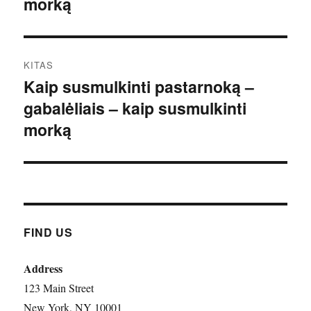
morką
KITAS
Kaip susmulkinti pastarnoką –
Kitas
gabalėliais – kaip susmulkinti
įrašas:
morką
FIND US
Address
123 Main Street
New York, NY 10001