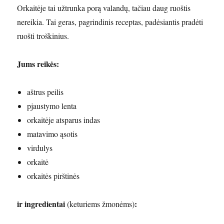
Orkaitėje tai užtrunka porą valandų, tačiau daug ruoštis
nereikia. Tai geras, pagrindinis receptas, padėsiantis pradėti
ruošti troškinius.
Jums reikės:
aštrus peilis
pjaustymo lenta
orkaitėje atsparus indas
matavimo ąsotis
virdulys
orkaitė
orkaitės pirštinės
ir ingredientai
:
(keturiems žmonėms)