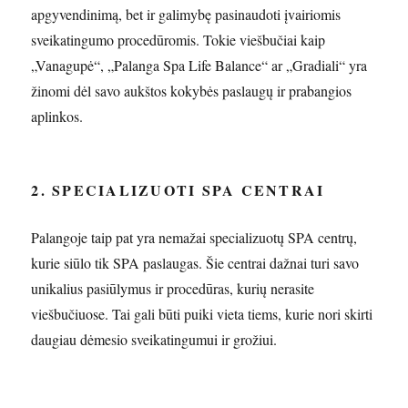
apgyvendinimą, bet ir galimybę pasinaudoti įvairiomis
sveikatingumo procedūromis. Tokie viešbučiai kaip
„Vanagupė“, „Palanga Spa Life Balance“ ar „Gradiali“ yra
žinomi dėl savo aukštos kokybės paslaugų ir prabangios
aplinkos.
2. SPECIALIZUOTI SPA CENTRAI
Palangoje taip pat yra nemažai specializuotų SPA centrų,
kurie siūlo tik SPA paslaugas. Šie centrai dažnai turi savo
unikalius pasiūlymus ir procedūras, kurių nerasite
viešbučiuose. Tai gali būti puiki vieta tiems, kurie nori skirti
daugiau dėmesio sveikatingumui ir grožiui.