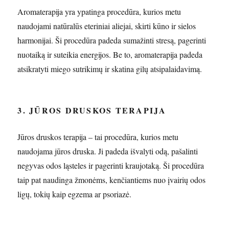
Aromaterapija yra ypatinga procedūra, kurios metu
naudojami natūralūs eteriniai aliejai, skirti kūno ir sielos
harmonijai. Ši procedūra padeda sumažinti stresą, pagerinti
nuotaiką ir suteikia energijos. Be to, aromaterapija padeda
atsikratyti miego sutrikimų ir skatina gilų atsipalaidavimą.
3. JŪROS DRUSKOS TERAPIJA
Jūros druskos terapija – tai procedūra, kurios metu
naudojama jūros druska. Ji padeda išvalyti odą, pašalinti
negyvas odos ląsteles ir pagerinti kraujotaką. Ši procedūra
taip pat naudinga žmonėms, kenčiantiems nuo įvairių odos
ligų, tokių kaip egzema ar psoriazė.