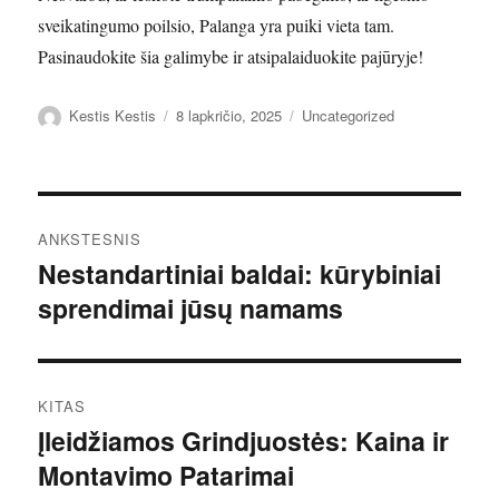
sveikatingumo poilsio, Palanga yra puiki vieta tam.
Pasinaudokite šia galimybe ir atsipalaiduokite pajūryje!
Autorius
Paskelbta
Kategorijos
Kestis Kestis
8 lapkričio, 2025
Uncategorized
Navigacija
ANKSTESNIS
tarp
Nestandartiniai baldai: kūrybiniai
Ankstesnis
sprendimai jūsų namams
įrašas:
įrašų
KITAS
Įleidžiamos Grindjuostės: Kaina ir
Kitas
Montavimo Patarimai
įrašas: