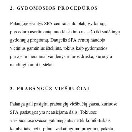
2. GYDOMOSIOS PROCEDŪROS
Palangoje esantys SPA centrai siūlo platų gydomųjų
procedūrų asortimentą, nuo klasikinio masažo iki sudėtingų
gydomųjų programų. Daugelis SPA centrų naudoja
vietinius gamtinius išteklius, tokius kaip gydomosios
purvos, mineraliniai vandenys ir jūros druska, kurie yra
naudingi kūnui ir sielai.
3. PRABANGŪS VIEŠBUČIAI
Palanga gali pasigirti prabangių viešbučių gausa, kuriuose
SPA paslaugos yra neatsiejama dalis. Tokiuose
viešbučiuose svečiai gali mėgautis ne tik komfortiškais
kambariais, bet ir pilnu sveikatingumo programų paketu,