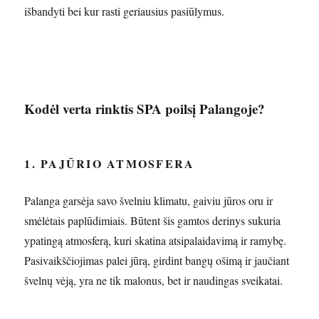
išbandyti bei kur rasti geriausius pasiūlymus.
Kodėl verta rinktis SPA poilsį Palangoje?
1. PAJŪRIO ATMOSFERA
Palanga garsėja savo švelniu klimatu, gaiviu jūros oru ir
smėlėtais paplūdimiais. Būtent šis gamtos derinys sukuria
ypatingą atmosferą, kuri skatina atsipalaidavimą ir ramybę.
Pasivaikščiojimas palei jūrą, girdint bangų ošimą ir jaučiant
švelnų vėją, yra ne tik malonus, bet ir naudingas sveikatai.