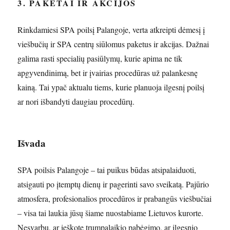
3. PAKETAI IR AKCIJOS
Rinkdamiesi SPA poilsį Palangoje, verta atkreipti dėmesį į
viešbučių ir SPA centrų siūlomus paketus ir akcijas. Dažnai
galima rasti specialių pasiūlymų, kurie apima ne tik
apgyvendinimą, bet ir įvairias procedūras už palankesnę
kainą. Tai ypač aktualu tiems, kurie planuoja ilgesnį poilsį
ar nori išbandyti daugiau procedūrų.
Išvada
SPA poilsis Palangoje – tai puikus būdas atsipalaiduoti,
atsigauti po įtemptų dienų ir pagerinti savo sveikatą. Pajūrio
atmosfera, profesionalios procedūros ir prabangūs viešbučiai
– visa tai laukia jūsų šiame nuostabiame Lietuvos kurorte.
Nesvarbu, ar ieškote trumpalaikio pabėgimo, ar ilgesnio