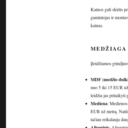
Kainos gali skirtis 
gamintojas ir montav
kainas.
MEDŽIAGA 
Įleidžiamos grindjuos
MDF (medžio dulki
nuo 5 iki 15 EUR už 
leidžia jas pritaikyti 
Mediena
: Medienos 
EUR už metrą. Natūr
tačiau reikalauja dau
Aliuminis
: Aliumini