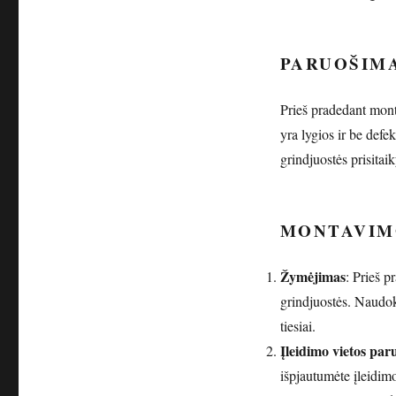
PARUOŠIM
Prieš pradedant monta
yra lygios ir be defe
grindjuostės prisitaik
MONTAVIM
Žymėjimas
: Prieš p
grindjuostės. Naudok
tiesiai.
Įleidimo vietos par
išpjautumėte įleidimo 