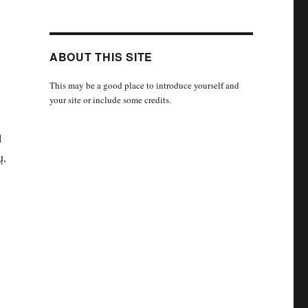
ABOUT THIS SITE
This may be a good place to introduce yourself and
your site or include some credits.
l
ų,