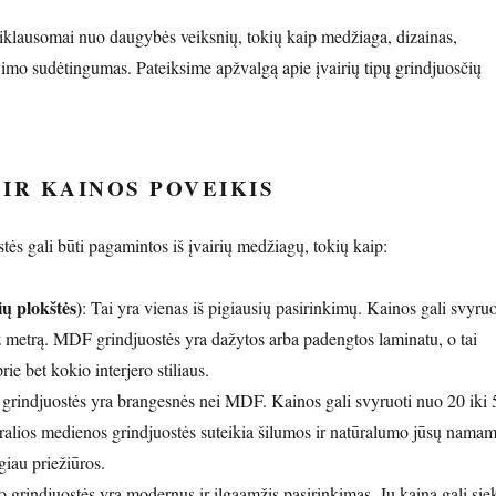
priklausomai nuo daugybės veiksnių, tokių kaip medžiaga, dizainas,
imo sudėtingumas. Pateiksime apžvalgą apie įvairių tipų grindjuosčių
IR KAINOS POVEIKIS
tės gali būti pagamintos iš įvairių medžiagų, tokių kaip:
ų plokštės)
: Tai yra vienas iš pigiausių pasirinkimų. Kainos gali svyruo
metrą. MDF grindjuostės yra dažytos arba padengtos laminatu, o tai
prie bet kokio interjero stiliaus.
grindjuostės yra brangesnės nei MDF. Kainos gali svyruoti nuo 20 iki 
alios medienos grindjuostės suteikia šilumos ir natūralumo jūsų namam
giau priežiūros.
o grindjuostės yra modernus ir ilgaamžis pasirinkimas. Jų kaina gali siek