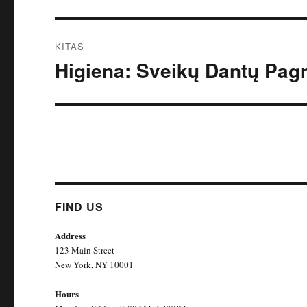
įrašas:
įrašų
KITAS
Higiena: Sveikų Dantų Pag
Kitas
įrašas:
FIND US
Address
123 Main Street
New York, NY 10001
Hours