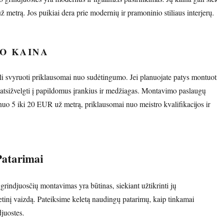
metrą. Jos puikiai dera prie modernių ir pramoninio stiliaus interjerų.
O KAINA
 svyruoti priklausomai nuo sudėtingumo. Jei planuojate patys montuot
ų atsižvelgti į papildomus įrankius ir medžiagas. Montavimo paslaugų
 nuo 5 iki 20 EUR už metrą, priklausomai nuo meistro kvalifikacijos ir
atarimai
grindjuosčių montavimas yra būtinas, siekiant užtikrinti jų
etinį vaizdą. Pateiksime keletą naudingų patarimų, kaip tinkamai
juostes.