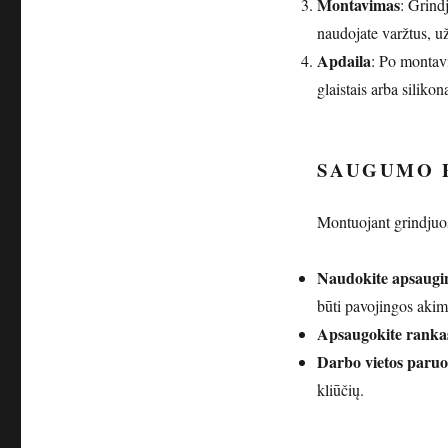
Montavimas
: Grindj
naudojate varžtus, už
Apdaila
: Po montavi
glaistais arba silikon
SAUGUMO 
Montuojant grindjuos
Naudokite apsaugin
būti pavojingos akim
Apsaugokite ranka
Darbo vietos paru
kliūčių.