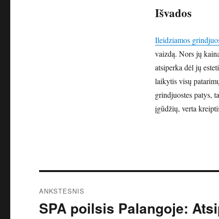
Išvados
Ileidziamos grindjuo
vaizdą. Nors jų kaina 
atsiperka dėl jų este
laikytis visų patarim
grindjuostes patys, ta
įgūdžių, verta kreipt
Navigacija
ANKSTESNIS
tarp
SPA poilsis Palangoje: Atsi
Ankstesnis