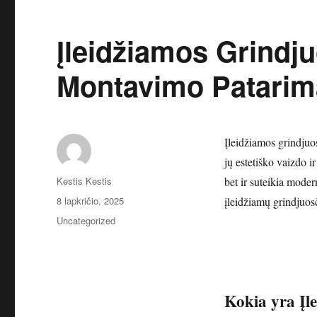
Įleidžiamos Grindju
Montavimo Patarim
Įleidžiamos grindjuo
jų estetiško vaizdo i
Autorius
Kestis Kestis
bet ir suteikia mode
Paskelbta
8 lapkričio, 2025
įleidžiamų grindjuos
Kategorijos
Uncategorized
Kokia yra Įl