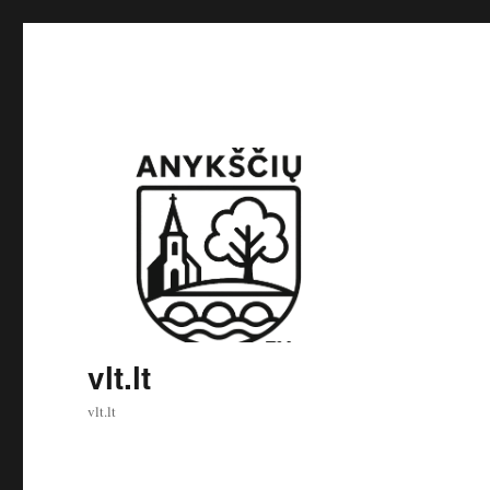
vlt.lt
vlt.lt