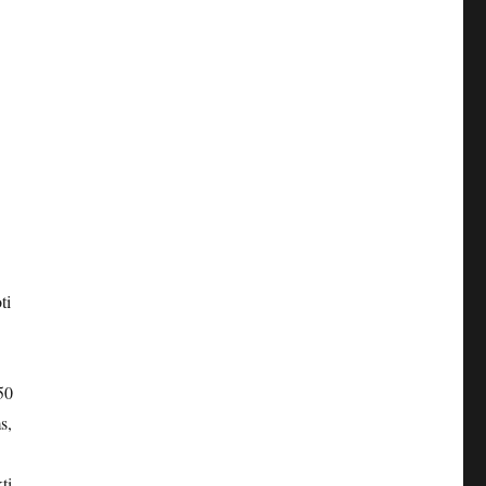
ti
50
s,
ti