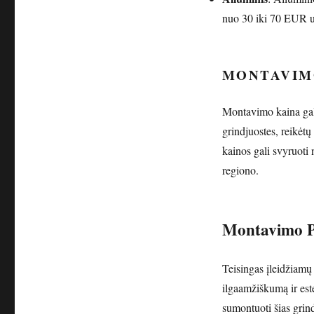
nuo 30 iki 70 EUR už 
MONTAVIM
Montavimo kaina gali
grindjuostes, reikėt
kainos gali svyruoti
regiono.
Montavimo P
Teisingas įleidžiamų 
ilgaamžiškumą ir est
sumontuoti šias grind