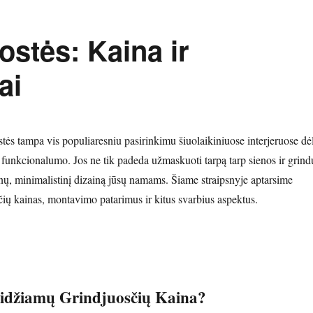
ostės: Kaina ir
ai
stės tampa vis populiaresniu pasirinkimu šiuolaikiniuose interjeruose dė
r funkcionalumo. Jos ne tik padeda užmaskuoti tarpą tarp sienos ir grind
rnų, minimalistinį dizainą jūsų namams. Šiame straipsnyje aptarsime
čių kainas, montavimo patarimus ir kitus svarbius aspektus.
eidžiamų Grindjuosčių Kaina?