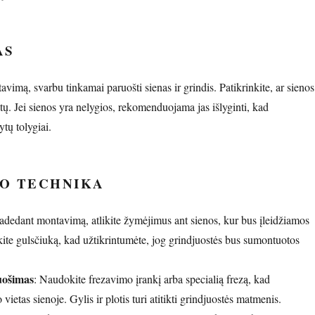
AS
vimą, svarbu tinkamai paruošti sienas ir grindis. Patikrinkite, ar sienos
ktų. Jei sienos yra nelygios, rekomenduojama jas išlyginti, kad
ytų tolygiai.
O TECHNIKA
radedant montavimą, atlikite žymėjimus ant sienos, kur bus įleidžiamos
ite gulsčiuką, kad užtikrintumėte, jog grindjuostės bus sumontuotos
uošimas
: Naudokite frezavimo įrankį arba specialią frezą, kad
vietas sienoje. Gylis ir plotis turi atitikti grindjuostės matmenis.