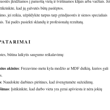
uostės įleidžiamos į paruoštą vietą ir tvirtinamos klijais arba varžtais. Je
tikrinkite, kad jų galvutės būtų paslėptos.
mo, jei reikia, užpildykite tarpus tarp grindjuostės ir sienos specialiais
ais. Tai padės pasiekti sklandų ir profesionalų rezultatą.
PATARIMAI
tes, būtina laikytis saugumo reikalavimų:
ius akinius
: Frezavimo metu kyla medžio ar MDF dulkių, kurios gali
s.
s
: Naudokite darbines pirštines, kad išvengtumėte sužeidimų.
ošimas
: Įsitikinkite, kad darbo vieta yra gerai apšviesta ir nėra jokių