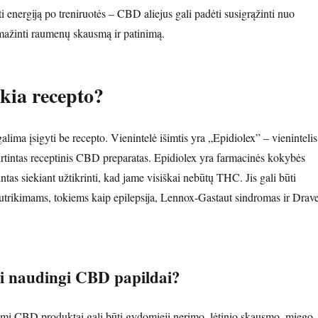
i energiją po treniruotės – CBD aliejus gali padėti susigrąžinti nuo
i mažinti raumenų skausmą ir patinimą.
kia recepto?
ima įsigyti be recepto. Vienintelė išimtis yra „Epidiolex” – vienintelis
tintas receptinis CBD preparatas. Epidiolex yra farmacinės kokybės
as siekiant užtikrinti, kad jame visiškai nebūtų THC. Jis gali būti
sutrikimams, tokiems kaip epilepsija, Lennox-Gastaut sindromas ir Drave
i naudingi CBD papildai?
mi CBD produktai gali būti gydomieji nerimo, lėtinio skausmo, miego