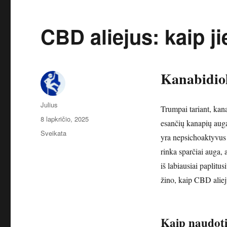
CBD aliejus: kaip j
Kanabidio
Autorius
Julius
Trumpai tariant, kan
Paskelbta
8 lapkričio, 2025
esančių kanapių auga
Kategorijos
Sveikata
yra nepsichoaktyvus 
rinka sparčiai auga,
iš labiausiai paplitu
žino, kaip CBD alie
Kaip naudoti