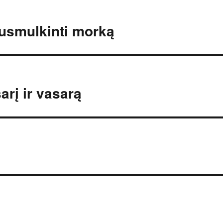
susmulkinti morką
arį ir vasarą