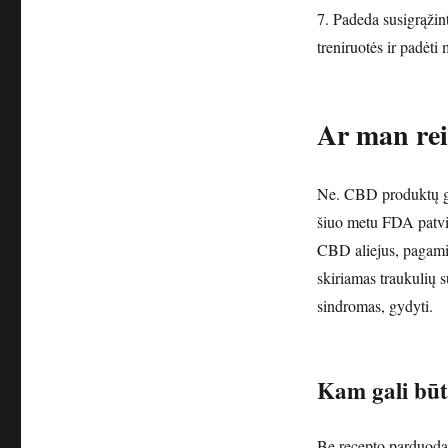
7. Padeda susigrąžint
treniruotės ir padėt
Ar man rei
Ne. CBD produktų gal
šiuo metu FDA patvir
CBD aliejus, pagamint
skiriamas traukulių 
sindromas, gydyti.
Kam gali būt
Be recepto parduoda