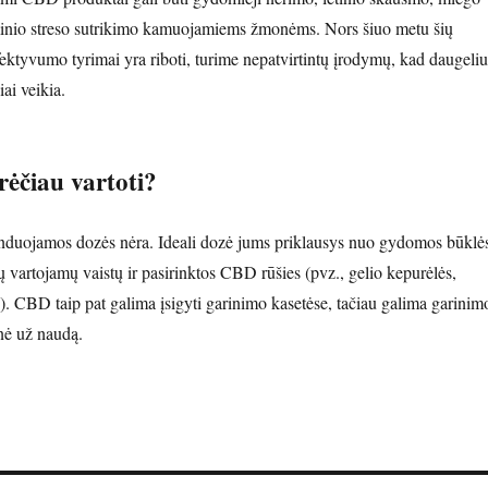
minio streso sutrikimo kamuojamiems žmonėms. Nors šiuo metu šių
ktyvumo tyrimai yra riboti, turime nepatvirtintų įrodymų, kad daugeliu
iai veikia.
ėčiau vartoti?
nduojamos dozės nėra. Ideali dozė jums priklausys nuo gydomos būklė
ų vartojamų vaistų ir pasirinktos CBD rūšies (pvz., gelio kepurėlės,
. CBD taip pat galima įsigyti garinimo kasetėse, tačiau galima garinim
snė už naudą.