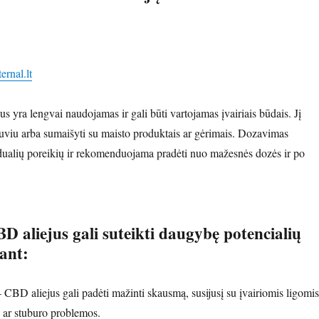
ternal.lt
us yra lengvai naudojamas ir gali būti vartojamas įvairiais būdais. Jį
ežuviu arba sumaišyti su maisto produktais ar gėrimais. Dozavimas
dualių poreikių ir rekomenduojama pradėti nuo mažesnės dozės ir po
BD aliejus gali suteikti daugybę potencialių
ant:
CBD aliejus gali padėti mažinti skausmą, susijusį su įvairiomis ligomis
s ar stuburo problemos.