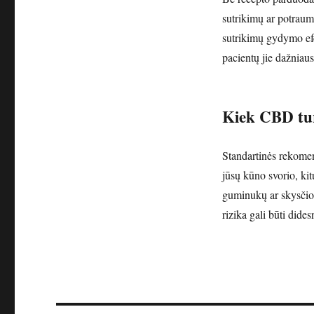
sutrikimų ar potrau
sutrikimų gydymo efe
pacientų jie dažniaus
Kiek CBD tur
Standartinės rekome
jūsų kūno svorio, kit
guminukų ar skysčio)
rizika gali būti dide