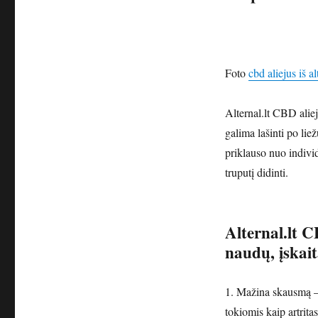
Foto
cbd aliejus iš al
Alternal.lt CBD aliej
galima lašinti po li
priklauso nuo indivi
truputį didinti.
Alternal.lt C
naudų, įskait
1. Mažina skausmą – 
tokiomis kaip artrita