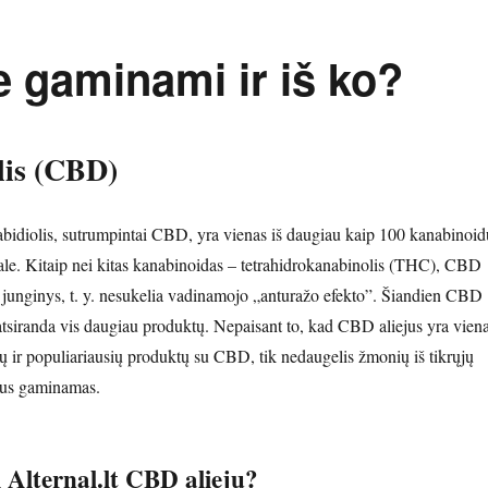
ie gaminami ir iš ko?
lis (CBD)
abidiolis, sutrumpintai CBD, yra vienas iš daugiau kaip 100 kanabinoid
le. Kitaip nei kitas kanabinoidas – tetrahidrokanabinolis (THC), CBD
junginys, t. y. nesukelia vadinamojo „anturažo efekto”. Šiandien CBD
 atsiranda vis daugiau produktų. Nepaisant to, kad CBD aliejus yra vien
sių ir populiariausių produktų su CBD, tik nedaugelis žmonių iš tikrųjų
jus gaminamas.
 Alternal.lt CBD aliejų?