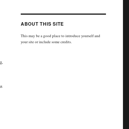
ABOUT THIS SITE
This may be a good place to introduce yourself and
your site or include some credits.
ų,
as