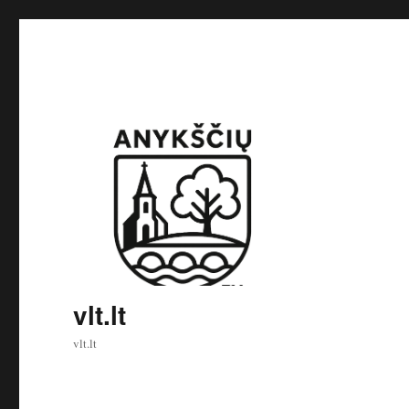
vlt.lt
vlt.lt