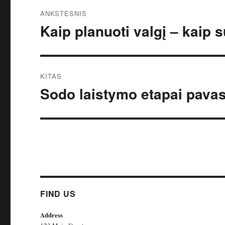
Navigacija
ANKSTESNIS
tarp
Kaip planuoti valgį – kaip 
Ankstesnis
įrašas:
įrašų
KITAS
Sodo laistymo etapai pavas
Kitas
įrašas:
FIND US
Address