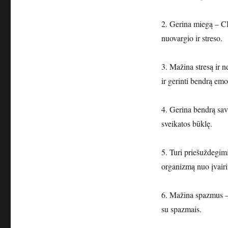
2. Gerina miegą – CB
nuovargio ir streso.
3. Mažina stresą ir n
ir gerinti bendrą em
4. Gerina bendrą savi
sveikatos būklę.
5. Turi priešuždegim
organizmą nuo įvairi
6. Mažina spazmus – 
su spazmais.