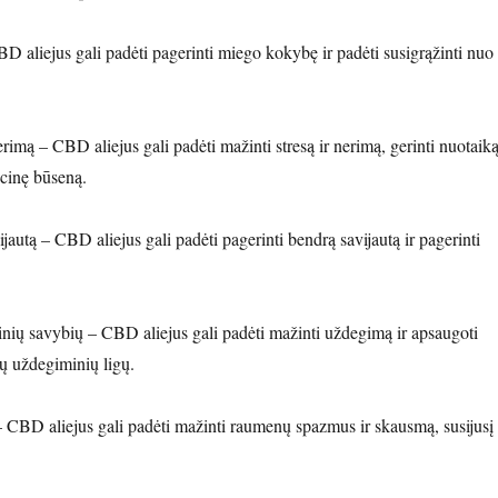
D aliejus gali padėti pagerinti miego kokybę ir padėti susigrąžinti nuo
erimą – CBD aliejus gali padėti mažinti stresą ir nerimą, gerinti nuotaik
ocinę būseną.
jautą – CBD aliejus gali padėti pagerinti bendrą savijautą ir pagerinti
inių savybių – CBD aliejus gali padėti mažinti uždegimą ir apsaugoti
ų uždegiminių ligų.
CBD aliejus gali padėti mažinti raumenų spazmus ir skausmą, susijusį