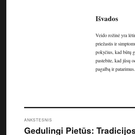
Išvados
Veido rožinė yra lėt
priežastis ir simpto
pokyčius, kad būtų 
pastebite, kad jūsų o
pagalbą ir patarimus.
Navigacija
ANKSTESNIS
tarp
Gedulingi Pietūs: Tradicijo
Ankstesnis