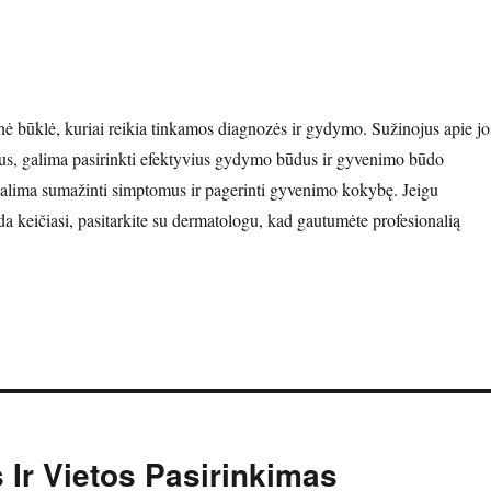
inė būklė, kuriai reikia tinkamos diagnozės ir gydymo. Sužinojus apie jo
mus, galima pasirinkti efektyvius gydymo būdus ir gyvenimo būdo
galima sumažinti simptomus ir pagerinti gyvenimo kokybę. Jeigu
da keičiasi, pasitarkite su dermatologu, kad gautumėte profesionalią
s Ir Vietos Pasirinkimas