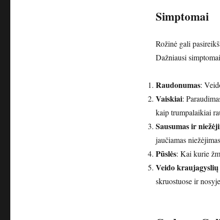
Simptomai
Rožinė gali pasireikšt
Dažniausi simptomai
Raudonumas
: Veid
Vaiskiai
: Paraudimas 
kaip trumpalaikiai ra
Sausumas ir niežėj
jaučiamas niežėjimas
Pūslės
: Kai kurie žm
Veido kraujagyslių 
skruostuose ir nosyje