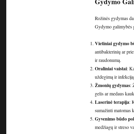
Gydymo Gal
Rožinės gydymas dažn
Gydymo galimybės ga
Vietiniai gydymo b
antibakterinių ar pr
ir raudonumą.
Oraliniai vaistai
: Ka
uždegimą ir infekciją
Žmonių gydymas
: 
gelis ar medaus kaukė
Laserinė terapija
: 
sumažinti matomas kr
Gyvenimo būdo pok
medžiagų ir streso v