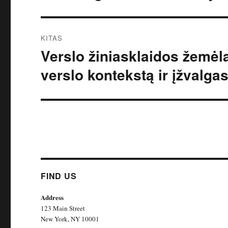
įrašas:
įrašų
KITAS
Verslo žiniasklaidos žemėla
Kitas
įrašas:
verslo kontekstą ir įžvalga
FIND US
Address
123 Main Street
New York, NY 10001