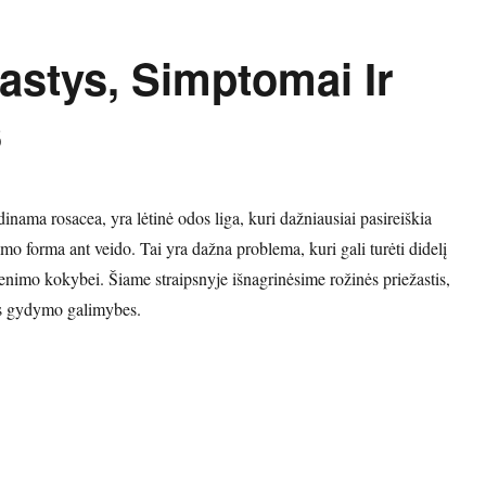
astys, Simptomai Ir
s
dinama rosacea, yra lėtinė odos liga, kuri dažniausiai pasireiškia
o forma ant veido. Tai yra dažna problema, kuri gali turėti didelį
enimo kokybei. Šiame straipsnyje išnagrinėsime rožinės priežastis,
s gydymo galimybes.