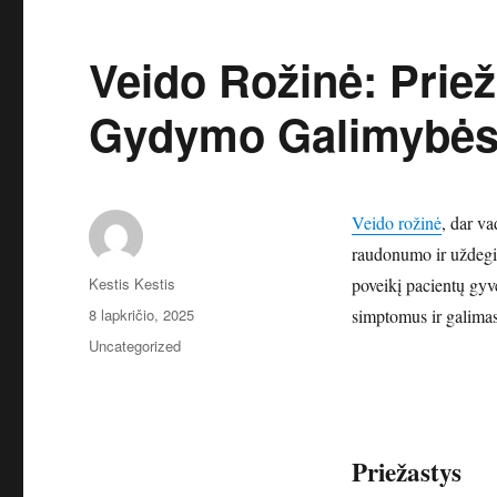
Veido Rožinė: Priež
Gydymo Galimybė
Veido rožinė
, dar va
raudonumo ir uždegim
Autorius
Kestis Kestis
poveikį pacientų gyv
Paskelbta
8 lapkričio, 2025
simptomus ir galima
Kategorijos
Uncategorized
Priežastys