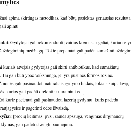
imybės
ai apima skirtingas metodikas, kad būtų pasiektas geriausias rezultata
li apimti:
ūdai
: Gydytojai gali rekomenduoti įvairius kremus ar geliai, kuriuose y
iešuždegiminių medžiagų. Tokie preparatai gali padėti sumažinti uždegi
i kuriais atvejais gydytojas gali skirti antibiotikus, kad sumažintų
. Tai gali būti ypač veiksminga, jei yra pūslinės formos rožinė.
Žmonės gali pasinaudoti natūraliais gydymo būdais, tokiais kaip alavijų
s, kurios gali padėti drėkinti ir nuraminti odą.
Kai kurie pacientai gali pasinaudoti lazerių gydymu, kuris padeda
aujagysles ir pagerinti odos išvaizdą.
yčiai
: Įpročių keitimas, pvz., saulės apsauga, vengimas dirginančių
aldymas, gali padėti išvengti paūmėjimų.