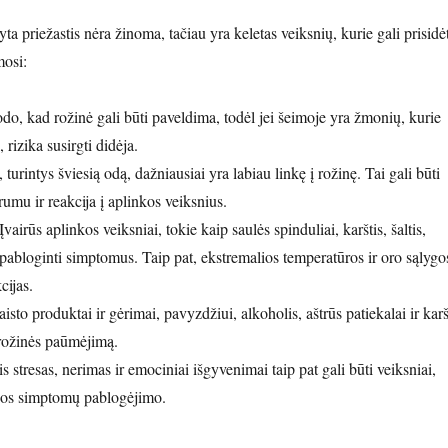
yta priežastis nėra žinoma, tačiau yra keletas veiksnių, kurie gali prisidėt
mosi:
odo, kad rožinė gali būti paveldima, todėl jei šeimoje yra žmonių, kurie
 rizika susirgti didėja.
turintys šviesią odą, dažniausiai yra labiau linkę į rožinę. Tai gali būti
trumu ir reakcija į aplinkos veiksnius.
 Įvairūs aplinkos veiksniai, tokie kaip saulės spinduliai, karštis, šaltis,
 pabloginti simptomus. Taip pat, ekstremalios temperatūros ir oro sąlygo
cijas.
aisto produktai ir gėrimai, pavyzdžiui, alkoholis, aštrūs patiekalai ir karš
 rožinės paūmėjimą.
is stresas, nerimas ir emociniai išgyvenimai taip pat gali būti veiksniai,
igos simptomų pablogėjimo.