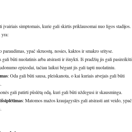
i įvairiais simptomais, kurie gali skirtis priklausomai nuo ligos stadijos.
 yra:
o paraudimas, ypač skruostų, nosies, kaktos ir smakro srityse.
gali būti nuolatinis arba atsirasti ir išnykti. Iš pradžių jis gali pasireikšti
udonumo epizodai, tačiau laikui bėgant jis gali tapti nuolatiniu.
imas
: Oda gali būti sausa, pleiskanota, o kai kuriais atvejais gali būti
.
onės gali patirti pūslėtą odą, kuri gali būti uždegusi ir skausminga.
išsiplėtimas
: Matomos mažos kraujagyslės gali atsirasti ant veido, ypač
.