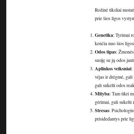
Rožinė tiksliai nustat
prie šios ligos vysty
Genetika
: Tyrimai r
kenčia nuo šios ligos,
Odos tipas
: Žmonės, 
susiję su jų odos jau
Aplinkos veiksniai
:
vėjas ir drėgmė, gali
gali sukelti odos reak
Mityba
: Tam tikri m
gėrimai, gali sukelti
Stresas
: Psichologin
prisidedantys prie l