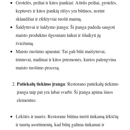
Grotelės, peiliai ir kitos įrankiai: Aštrūs peiliai, grotelės,
keptuvės ir kitos įrankių rūšys yra būtinos, norint
sklandžiai ir efektyviai ruošti maistą.
Šaldytuvai ir šaldymo įranga: Ši įranga padeda saugoti
maisto produktus ilgesniam laikui ir išlaikyti jų
šviežumą.
Maisto ruošimo aparatai: Tai gali būti maišytuvai,
trintuvai, malūnai ir kitos priemonės, kurios palengvina
maisto ruošimo procesą.
Patiekalų tiekimo įranga
: Restorano patiekalų tiekimo
įranga taip pat yra labai svarbi. Ši įranga apima šiuos
elementus:
Lėkštės ir taurės: Restorane būtina turėti tinkamą lėkščių
ir taurių asortimentą, kad būtų galima tinkamai ir