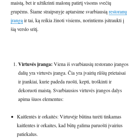
maistą, bet ir užtikrinti malonų patirtį visoms svečių
grupėms. Šiame straipsnyje aptarsime svarbiausią
restoranų
įrangą
ir tai, ką reikia žinoti visiems, norintiems įsitraukti į
šią verslo sritį.
Virtuvės įranga:
Viena iš svarbiausių restorano įrangos
dalių yra virtuvės įranga. Čia yra įvairių rūšių prietaisai
ir įrankiai, kurie padeda ruošti, kepti, troškinti ir
dekoruoti maistą. Svarbiausios virtuvės įrangos dalys
apima šiuos elementus:
Kaitlentės ir orkaitės: Virtuvėje būtina turėti tinkamas
kaitlentes ir orkaites, kad būtų galima paruošti įvairius
patiekalus.