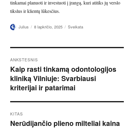
tinkamai planuoti ir investuoti į įrangą, kuri atitiks jų verslo
tikslus ir klientų lūkesčius.
Autorius
Paskelbta
Kategorijos
Julius
8 lapkričio, 2025
Sveikata
Navigacija
ANKSTESNIS
tarp
Kaip rasti tinkamą odontologijos
Ankstesnis
kliniką Vilniuje: Svarbiausi
įrašas:
įrašų
kriterijai ir patarimai
KITAS
Nerūdijančio plieno milteliai kaina
Kitas
įrašas: