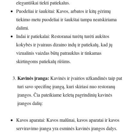
elegantiškai tiekti patiekalus.
Puodeliai ir šaukštai: Kavos, arbatos ir kitų gėrimų
tiekimo metu puodeliai ir šaukštai tampa neatskiriama
dalimi.
Indai ir patiekalai: Restoranai turėtų turėti aukštos
kokybės ir įvairaus dizaino indų ir patiekalų, kad jų
vizualinis vaizdas būtų patrauklus ir tinkamas
skirtingoms patiekalų rūšims.
Kavinės įranga:
Kavinės ir įvairios užkandinės taip pat
turi savo specifinę įrangą, kuri skiriasi nuo restoranų
įrangos. Čia pateikiame keletą pagrindinių kavinės
įrangos dalių:
Kavos aparatai: Kavos malūnai, kavos aparatai ir kavos
serviravimo įranga yra esminės kavinės įrangos dalys.