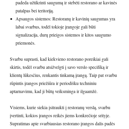
padeda užtikrinti saugumą ir stebėti restorano ar kavinės
patalpas bei teritoriją.
Apsaugos sistemos: Restoranų ir kavinių saugumas yra
labai svarbus, todėl tokioje įrangoje gali būti
signalizacija, durų prieigos sistemos ir kitos saugumo
priemonės.
Svarbu suprasti, kad kiekvieno restorano poreikiai gali
skirtis, todėl svarbu atsižvelgti į savo verslo specifiką ir
klientų lūkesčius, renkantis tinkamą įrangą. Taip pat svarbu
rūpintis įrangos priežiūra ir periodišku techniniu
aptarnavimu, kad ji būtų veiksminga ir ilgaamžė.
Visiems, kurie siekia įsitraukti į restoranų verslą, svarbu
įvertinti, kokios įrangos reikės jiems konkrečioje srityje.
Supratimas apie svarbiausias restorano įrangos dalis padės