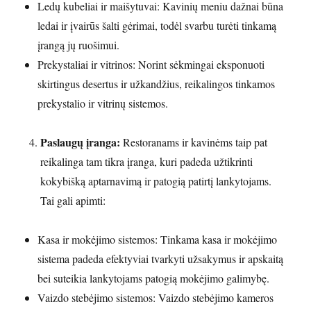
Ledų kubeliai ir maišytuvai: Kavinių meniu dažnai būna
ledai ir įvairūs šalti gėrimai, todėl svarbu turėti tinkamą
įrangą jų ruošimui.
Prekystaliai ir vitrinos: Norint sėkmingai eksponuoti
skirtingus desertus ir užkandžius, reikalingos tinkamos
prekystalio ir vitrinų sistemos.
Paslaugų įranga:
Restoranams ir kavinėms taip pat
reikalinga tam tikra įranga, kuri padeda užtikrinti
kokybišką aptarnavimą ir patogią patirtį lankytojams.
Tai gali apimti:
Kasa ir mokėjimo sistemos: Tinkama kasa ir mokėjimo
sistema padeda efektyviai tvarkyti užsakymus ir apskaitą
bei suteikia lankytojams patogią mokėjimo galimybę.
Vaizdo stebėjimo sistemos: Vaizdo stebėjimo kameros