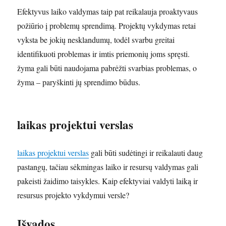
Efektyvus laiko valdymas taip pat reikalauja proaktyvaus
požiūrio į problemų sprendimą. Projektų vykdymas retai
vyksta be jokių nesklandumų, todėl svarbu greitai
identifikuoti problemas ir imtis priemonių joms spręsti.
žyma gali būti naudojama pabrėžti svarbias problemas, o
žyma – paryškinti jų sprendimo būdus.
laikas projektui verslas
laikas projektui verslas
gali būti sudėtingi ir reikalauti daug
pastangų, tačiau sėkmingas laiko ir resursų valdymas gali
pakeisti žaidimo taisykles. Kaip efektyviai valdyti laiką ir
resursus projekto vykdymui versle?
Išvados