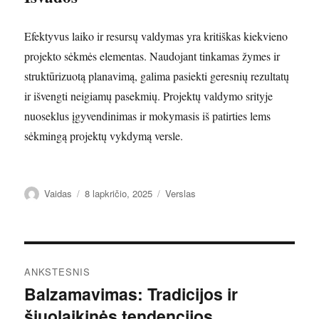
Efektyvus laiko ir resursų valdymas yra kritiškas kiekvieno
projekto sėkmės elementas. Naudojant tinkamas žymes ir
struktūrizuotą planavimą, galima pasiekti geresnių rezultatų
ir išvengti neigiamų pasekmių. Projektų valdymo srityje
nuoseklus įgyvendinimas ir mokymasis iš patirties lems
sėkmingą projektų vykdymą versle.
Autorius
Paskelbta
Kategorijos
Vaidas
8 lapkričio, 2025
Verslas
Navigacija
ANKSTESNIS
tarp
Balzamavimas: Tradicijos ir
Ankstesnis
šiuolaikinės tendencijos
įrašas:
įrašų