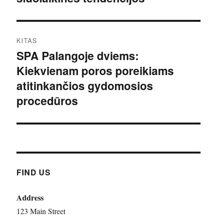
KITAS
SPA Palangoje dviems:
Kitas
Kiekvienam poros poreikiams
įrašas:
atitinkančios gydomosios
procedūros
FIND US
Address
123 Main Street