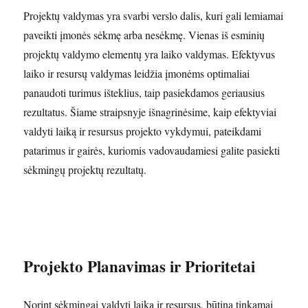
Projektų valdymas yra svarbi verslo dalis, kuri gali lemiamai
paveikti įmonės sėkmę arba nesėkmę. Vienas iš esminių
projektų valdymo elementų yra laiko valdymas. Efektyvus
laiko ir resursų valdymas leidžia įmonėms optimaliai
panaudoti turimus išteklius, taip pasiekdamos geriausius
rezultatus. Šiame straipsnyje išnagrinėsime, kaip efektyviai
valdyti laiką ir resursus projekto vykdymui, pateikdami
patarimus ir gairės, kuriomis vadovaudamiesi galite pasiekti
sėkmingų projektų rezultatų.
Projekto Planavimas ir Prioritetai
Norint sėkmingai valdyti laiką ir resursus, būtina tinkamai