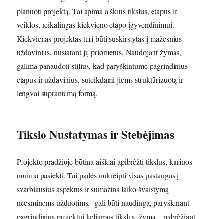
planuoti projektą. Tai apima aiškius tikslus, etapus ir
veiklos, reikalingas kiekvieno etapo įgyvendinimui.
Kiekvienas projektas turi būti suskirstytas į mažesnius
uždavinius, nustatant jų prioritetus. Naudojant žymas,
galima panaudoti stilius, kad paryškintume pagrindinius
etapus ir uždavinius, suteikdami jiems struktūrizuotą ir
lengvai suprantamą formą.
Tikslo Nustatymas ir Stebėjimas
Projekto pradžioje būtina aiškiai apibrėžti tikslus, kuriuos
norima pasiekti. Tai padės nukreipti visas pastangas į
svarbiausius aspektus ir sumažins laiko švaistymą
neesminėms užduotims. gali būti naudinga, paryškinant
pagrindinius projektui keliamus tikslus, žyma – pabrėžiant