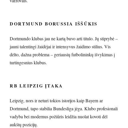
varžovais.
DORTMUND BORUSSIA IŠŠŪKIS
Dortmundo klubas jau ne kartą buvo arti titulo. Jų stiprybė –
jauni talentingi žaidėjai ir intensyvus žaidimo stilius. Vis
dėlto, dažna problema – geriausių futbolininkų išvykimas į
turtingesnius klubus.
RB LEIPZIG ĮTAKA
Leipzig, nors ir neturi tokios istorijos kaip Bayern ar
Dortmund, tapo stabilia Bundesliga jėga. Klubo profesionali
vadyba bei modernus požiūris leidžia nuolat kovoti dėl
aukštų pozicijų.