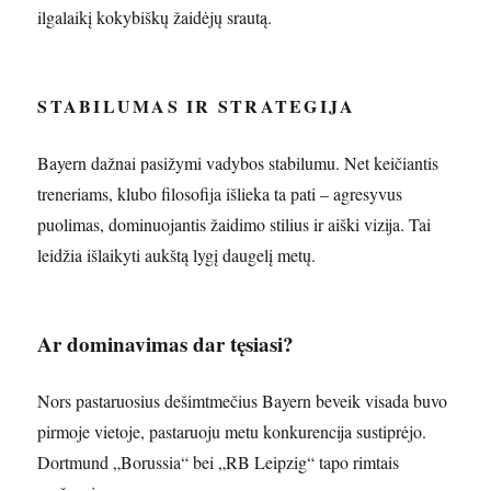
ilgalaikį kokybiškų žaidėjų srautą.
STABILUMAS IR STRATEGIJA
Bayern dažnai pasižymi vadybos stabilumu. Net keičiantis
treneriams, klubo filosofija išlieka ta pati – agresyvus
puolimas, dominuojantis žaidimo stilius ir aiški vizija. Tai
leidžia išlaikyti aukštą lygį daugelį metų.
Ar dominavimas dar tęsiasi?
Nors pastaruosius dešimtmečius Bayern beveik visada buvo
pirmoje vietoje, pastaruoju metu konkurencija sustiprėjo.
Dortmund „Borussia“ bei „RB Leipzig“ tapo rimtais