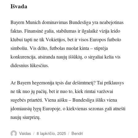
Išvada
Bayern Munich dominavimas Bundesliga yra neabejotinas
faktas. Finansinė galia, stabilumas ir ilgalaikė vizija leido
klubui tapti ne tik Vokietijos, bet ir visos Europos futbolo
simboliu. Vis dėlto, futbolas nuolat kinta – stiprėja
konkurencija, atsiranda naujų iššūkių, o sirgaliai kelia vis
didesnius lūkesčius.
Ar Bayern hegemonija tęsis dar dešimtmetį? Tai priklausys
ne tik nuo jų pačių, bet ir nuo to, kiek rimtai varžovai
sugebės priartėti. Viena aišku – Bundesliga išliks viena
įdomiausių lygų Europoje, o kiekvienas sezonas gali atnešti
naujų siurprizų.
Autorius
Paskelbta
Kategorijos
Vaidas
8 lapkričio, 2025
Bendri