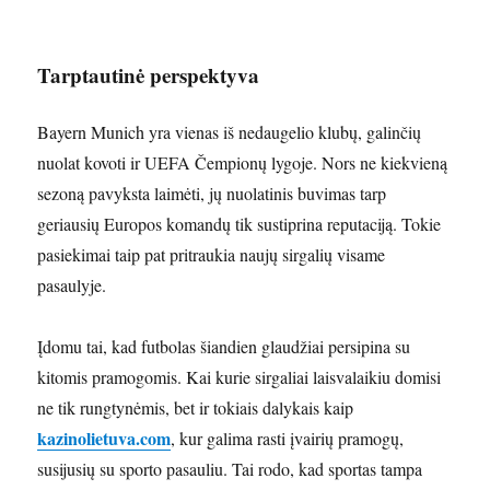
Tarptautinė perspektyva
Bayern Munich yra vienas iš nedaugelio klubų, galinčių
nuolat kovoti ir UEFA Čempionų lygoje. Nors ne kiekvieną
sezoną pavyksta laimėti, jų nuolatinis buvimas tarp
geriausių Europos komandų tik sustiprina reputaciją. Tokie
pasiekimai taip pat pritraukia naujų sirgalių visame
pasaulyje.
Įdomu tai, kad futbolas šiandien glaudžiai persipina su
kitomis pramogomis. Kai kurie sirgaliai laisvalaikiu domisi
ne tik rungtynėmis, bet ir tokiais dalykais kaip
kazinolietuva.com
, kur galima rasti įvairių pramogų,
susijusių su sporto pasauliu. Tai rodo, kad sportas tampa