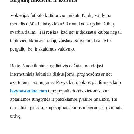
Vokietijos futbolo kultūra yra unikali. Klubų valdymo
modelis („50+1“ taisyklė) užtikrina, kad sirgaliai išliktų
svarbia dalimi. Tai reiškia, kad net ir didžiausi klubai negali
tapti vien tik investuotojų žaislais. Sirgaliai tikisi ne tik
pergalių, bet ir skaidraus valdymo.
Be to, šiuolaikiniai sirgaliai vis dažniau naudojasi
internetiniais šaltiniais diskusijoms, prognozėms ar net
azartinėms pramogoms. Pavyzdžiui, tokios platformos kaip
lazybosonline.com
tapo populiariomis vietomis, kur
aptariamos rungtynės ir pateikiamos įvairios analizės. Tai
dar labiau parodo, kaip stipriai sportas integruojasi į virtualią
erdvę.