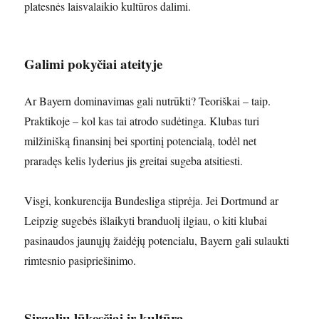
platesnės laisvalaikio kultūros dalimi.
Galimi pokyčiai ateityje
Ar Bayern dominavimas gali nutrūkti? Teoriškai – taip.
Praktikoje – kol kas tai atrodo sudėtinga. Klubas turi
milžinišką finansinį bei sportinį potencialą, todėl net
praradęs kelis lyderius jis greitai sugeba atsitiesti.
Visgi, konkurencija Bundesliga stiprėja. Jei Dortmund ar
Leipzig sugebės išlaikyti branduolį ilgiau, o kiti klubai
pasinaudos jaunųjų žaidėjų potencialu, Bayern gali sulaukti
rimtesnio pasipriešinimo.
Sirgalių lūkesčiai ir kultūra