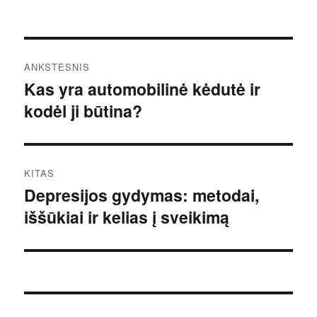
Navigacija
ANKSTESNIS
tarp
Kas yra automobilinė kėdutė ir
Ankstesnis
kodėl ji būtina?
įrašas:
įrašų
KITAS
Depresijos gydymas: metodai,
Kitas
iššūkiai ir kelias į sveikimą
įrašas: