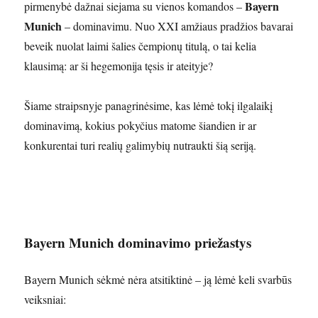
Bayern
pirmenybė dažnai siejama su vienos komandos –
Munich
– dominavimu. Nuo XXI amžiaus pradžios bavarai
beveik nuolat laimi šalies čempionų titulą, o tai kelia
klausimą: ar ši hegemonija tęsis ir ateityje?
Šiame straipsnyje panagrinėsime, kas lėmė tokį ilgalaikį
dominavimą, kokius pokyčius matome šiandien ir ar
konkurentai turi realių galimybių nutraukti šią seriją.
Bayern Munich dominavimo priežastys
Bayern Munich sėkmė nėra atsitiktinė – ją lėmė keli svarbūs
veiksniai: