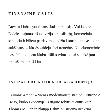
FINANSINĖ GALIA
Bavarų klubas yra finansiškai stipriausias Vokietijoje.
Didelės pajamos iš televizijos transliacijų, komercinių
sandorių ir bilietų pardavimo leidžia komandai investuoti į
aukščiausios klasės žaidėjus bei trenerius. Net ekonominio
nestabilumo metu klubas išliko tvirtas, o tai suteikė jam
pranašumą prieš kitus.
INFRASTRUKTŪRA IR AKADEMIJA
„Allianz Arena“ – vienas moderniausių stadionų Europoje.
Be to, klubo akademija užaugino tokius talentus kaip
Thomas Müller ar Philipp Lahm. Ši sistema užtikrina