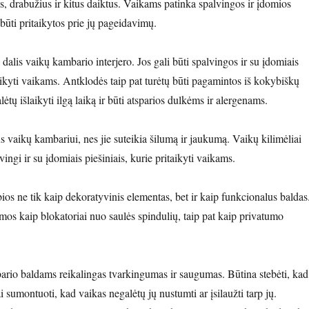
us, drabužius ir kitus daiktus. Vaikams patinka spalvingos ir įdomios
 būti pritaikytos prie jų pageidavimų.
dalis vaikų kambario interjero. Jos gali būti spalvingos ir su įdomiais
taikyti vaikams. Antklodės taip pat turėtų būti pagamintos iš kokybiškų
ėtų išlaikyti ilgą laiką ir būti atsparios dulkėms ir alergenams.
s vaikų kambariui, nes jie suteikia šilumą ir jaukumą. Vaikų kilimėliai
lvingi ir su įdomiais piešiniais, kurie pritaikyti vaikams.
ios ne tik kaip dekoratyvinis elementas, bet ir kaip funkcionalus baldas
mos kaip blokatoriai nuo saulės spindulių, taip pat kaip privatumo
ario baldams reikalingas tvarkingumas ir saugumas. Būtina stebėti, kad
ai sumontuoti, kad vaikas negalėtų jų nustumti ar įsilaužti tarp jų.