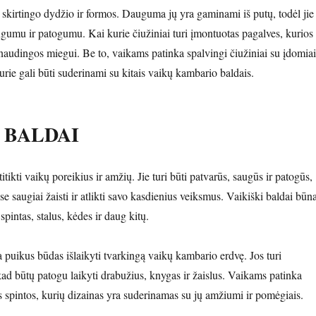
 skirtingo dydžio ir formos. Dauguma jų yra gaminami iš putų, todėl jie
ngumu ir patogumu. Kai kurie čiužiniai turi įmontuotas pagalves, kurios
 naudingos miegui. Be to, vaikams patinka spalvingi čiužiniai su įdomiai
 kurie gali būti suderinami su kitais vaikų kambario baldais.
 BALDAI
titikti vaikų poreikius ir amžių. Jie turi būti patvarūs, saugūs ir patogūs,
se saugiai žaisti ir atlikti savo kasdienius veiksmus. Vaikiški baldai būn
t spintas, stalus, kėdes ir daug kitų.
 puikus būdas išlaikyti tvarkingą vaikų kambario erdvę. Jos turi
ad būtų patogu laikyti drabužius, knygas ir žaislus. Vaikams patinka
s spintos, kurių dizainas yra suderinamas su jų amžiumi ir pomėgiais.