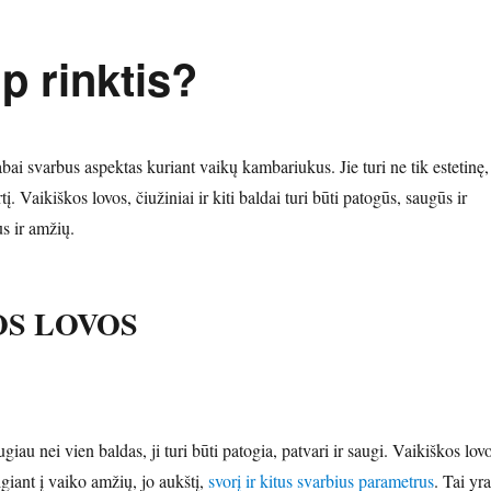
ip rinktis?
abai svarbus aspektas kuriant vaikų kambariukus. Jie turi ne tik estetinę,
tį. Vaikiškos lovos, čiužiniai ir kiti baldai turi būti patogūs, saugūs ir
us ir amžių.
OS LOVOS
iau nei vien baldas, ji turi būti patogia, patvari ir saugi. Vaikiškos lov
giant į vaiko amžių, jo aukštį,
svorį ir kitus svarbius parametrus
. Tai yra