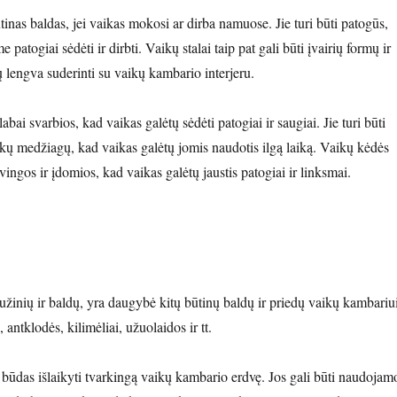
ūtinas baldas, jei vaikas mokosi ar dirba namuose. Jie turi būti patogūs,
 patogiai sėdėti ir dirbti. Vaikų stalai taip pat gali būti įvairių formų ir
 lengva suderinti su vaikų kambario interjeru.
bai svarbios, kad vaikas galėtų sėdėti patogiai ir saugiai. Jie turi būti
kų medžiagų, kad vaikas galėtų jomis naudotis ilgą laiką. Vaikų kėdės
lvingos ir įdomios, kad vaikas galėtų jaustis patogiai ir linksmai.
užinių ir baldų, yra daugybė kitų būtinų baldų ir priedų vaikų kambariui
 antklodės, kilimėliai, užuolaidos ir tt.
būdas išlaikyti tvarkingą vaikų kambario erdvę. Jos gali būti naudojam