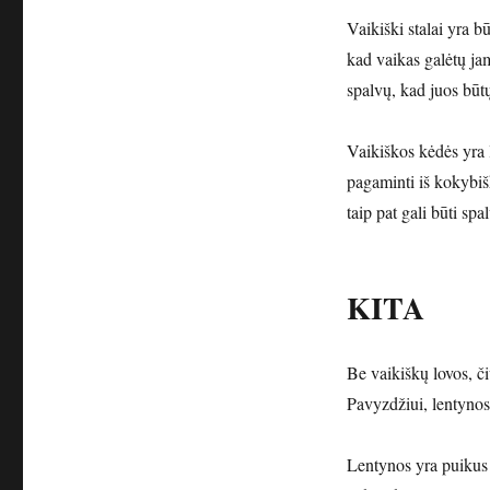
Vaikiški stalai yra b
kad vaikas galėtų jame
spalvų, kad juos būtų
Vaikiškos kėdės yra la
pagaminti iš kokybiš
taip pat gali būti spa
KITA
Be vaikiškų lovos, či
Pavyzdžiui, lentynos,
Lentynos yra puikus 