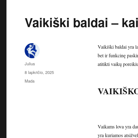
Vaikiški baldai – ka
Vaikiški baldai yra l
bet ir funkcinę paskir
Autorius
Julius
atitikti vaikų poreiki
Paskelbta
8 lapkričio, 2025
Kategorijos
Mada
VAIKIŠK
Vaikams lova yra daug
yra kuriamos atsižvel