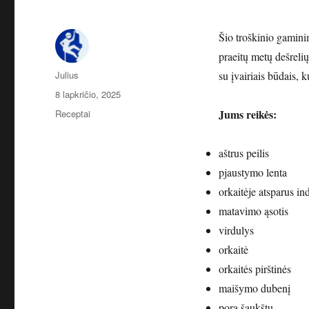
Šio troškinio gaminim
praeitų metų dešrelių
Autorius
Julius
su įvairiais būdais, k
Paskelbta
8 lapkričio, 2025
Kategorijos
Jums reikės:
Receptai
aštrus peilis
pjaustymo lenta
orkaitėje atsparus in
matavimo ąsotis
virdulys
orkaitė
orkaitės pirštinės
maišymo dubenį
pora šaukštų