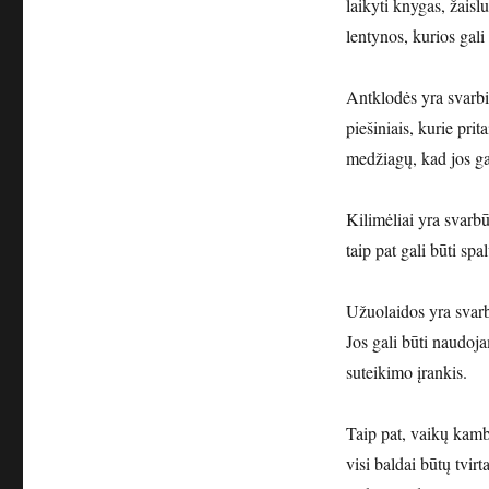
laikyti knygas, žaisl
lentynos, kurios gali
Antklodės yra svarbi 
piešiniais, kurie pri
medžiagų, kad jos gal
Kilimėliai yra svarbū
taip pat gali būti spa
Užuolaidos yra svarb
Jos gali būti naudoja
suteikimo įrankis.
Taip pat, vaikų kamb
visi baldai būtų tvirt