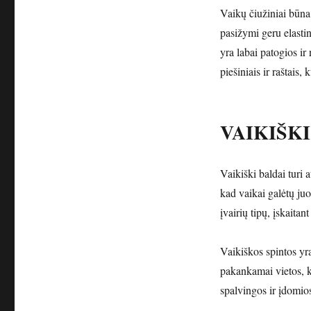
Vaikų čiužiniai būna
pasižymi geru elasti
yra labai patogios ir
piešiniais ir raštais,
VAIKIŠKI
Vaikiški baldai turi a
kad vaikai galėtų juo
įvairių tipų, įskaitan
Vaikiškos spintos yra
pakankamai vietos, k
spalvingos ir įdomio