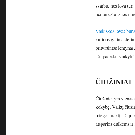
svarbu, nes lova turi
nenumestų iš jos ir n
Vaikiškos lovos būna
kuriuos galima derint
pritvirtintas lentynas
Tai padeda išlaikyti 
ČIUŽINIAI
Čiužiniai yra vienas 
kokybę. Vaikų čiužin
miegoti naktį. Taip 
atsparios dulkėms ir