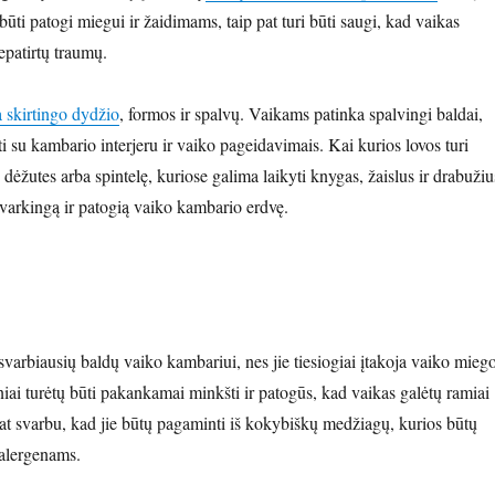
 būti patogi miegui ir žaidimams, taip pat turi būti saugi, kad vaikas
epatirtų traumų.
 skirtingo dydžio
, formos ir spalvų. Vaikams patinka spalvingi baldai,
i su kambario interjeru ir vaiko pageidavimais. Kai kurios lovos turi
, dėžutes arba spintelę, kuriose galima laikyti knygas, žaislus ir drabužiu
tvarkingą ir patogią vaiko kambario erdvę.
svarbiausių baldų vaiko kambariui, nes jie tiesiogiai įtakoja vaiko mieg
iai turėtų būti pakankamai minkšti ir patogūs, kad vaikas galėtų ramiai
pat svarbu, kad jie būtų pagaminti iš kokybiškų medžiagų, kurios būtų
 alergenams.