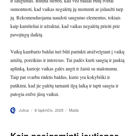
ir saugumas. Būtina stebėti, kad visi baldai būtų tvirtai
sumontuoti, kad vaikas negalėtų jų nustumti ar įsilaužti tarp
jų. Rekomenduojama naudoti saugumo elementus, tokiais
kaip kamšteliai ir užraktai, kad vaikas negalėtų prieiti prie
pavojingų daiktų.
Vaikų kambario baldai turi būti parinkti atsižvelgiant į vaikų
amžių, poreikius ir interesus. Tai padės kurti saugią ir jaukią
aplinką, kurioje vaikas galės augti ir žaisti su malonumu.
Taip pat svarbu rinktis baldus, kurie yra kokybiški ir
patikimi, kad jie galėtų tarnauti ilgą laiką ir tapti saugia ir
patogia erdve jūsų vaikui.
Autorius
Paskelbta
Kategorijos
Julius
8 lapkričio, 2025
Mada
Kaip pasigaminti jautienos