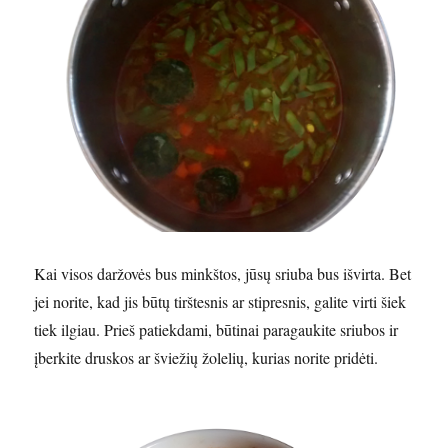
Kai visos daržovės bus minkštos, jūsų sriuba bus išvirta. Bet
jei norite, kad jis būtų tirštesnis ar stipresnis, galite virti šiek
tiek ilgiau. Prieš patiekdami, būtinai paragaukite sriubos ir
įberkite druskos ar šviežių žolelių, kurias norite pridėti.