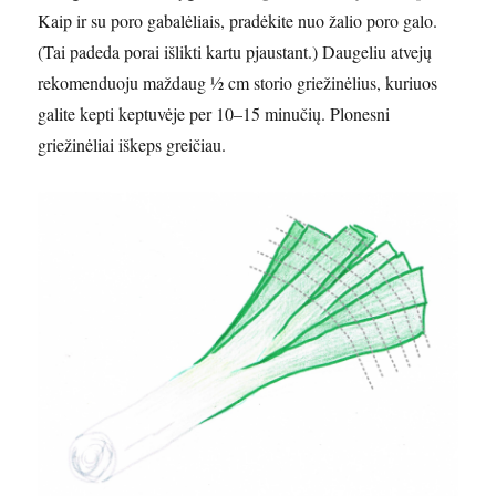
Kaip ir su poro gabalėliais, pradėkite nuo žalio poro galo.
(Tai padeda porai išlikti kartu pjaustant.) Daugeliu atvejų
rekomenduoju maždaug ½ cm storio griežinėlius, kuriuos
galite kepti keptuvėje per 10–15 minučių. Plonesni
griežinėliai iškeps greičiau.