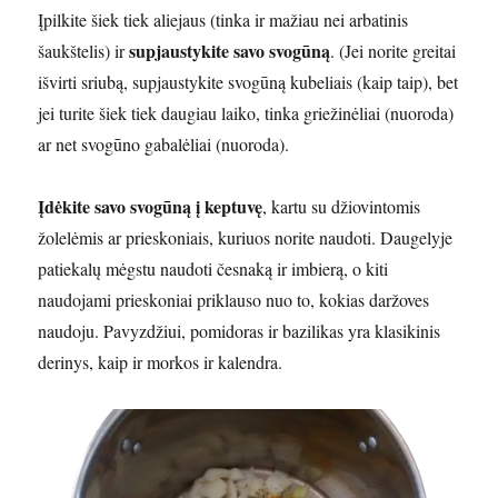
Įpilkite šiek tiek aliejaus (tinka ir mažiau nei arbatinis
supjaustykite savo svogūną
šaukštelis) ir
. (Jei norite greitai
išvirti sriubą, supjaustykite svogūną kubeliais (kaip taip), bet
jei turite šiek tiek daugiau laiko, tinka griežinėliai (nuoroda)
ar net svogūno gabalėliai (nuoroda).
Įdėkite savo svogūną į keptuvę
, kartu su džiovintomis
žolelėmis ar prieskoniais, kuriuos norite naudoti. Daugelyje
patiekalų mėgstu naudoti česnaką ir imbierą, o kiti
naudojami prieskoniai priklauso nuo to, kokias daržoves
naudoju. Pavyzdžiui, pomidoras ir bazilikas yra klasikinis
derinys, kaip ir morkos ir kalendra.