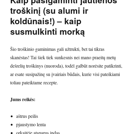
troškinį (su alumi ir
koldūnais!) – kaip
susmulkinti morką
Šio troškinio gaminimas gali užtrukti, bet tai tikras
skanėstas! Tai šiek tiek sunkesnis nei mano praeitų metų
dešrelių troškinys (nuoroda), todėl galbūt norėsite patikrinti,
ar esate susipažinę su įvairiais būdais, kurie visi pateikiami
toliau pateiktame recepte.
Jums reikės:
aštrus peilis
pjaustymo lenta
orkaitėje atsparus indas