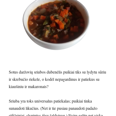
Sotus daržovių sriubos dubenėlis puikiai tiks su lydytu sūriu
ir skrebučio riekele, o kodėl nepagardinus ir patiekus su
kiaušiniu ir makaronais?
Sriuba yra toks universalus patiekalas; puikiai tinka
sunaudoti likučius. (Net ir tie pusiau panaudoti padažo
stiklainiai, slypintys jūsų šaldytuve.) Išvirę galite net viską