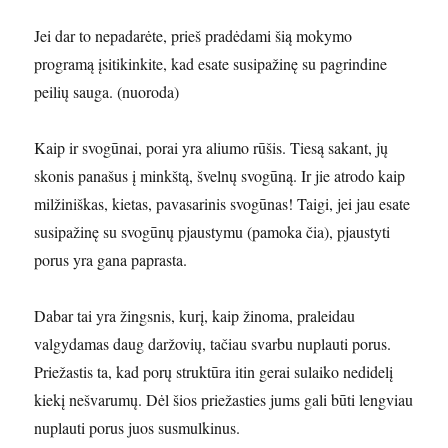
Jei dar to nepadarėte, prieš pradėdami šią mokymo
programą įsitikinkite, kad esate susipažinę su pagrindine
peilių sauga. (nuoroda)
Kaip ir svogūnai, porai yra aliumo rūšis. Tiesą sakant, jų
skonis panašus į minkštą, švelnų svogūną. Ir jie atrodo kaip
milžiniškas, kietas, pavasarinis svogūnas! Taigi, jei jau esate
susipažinę su svogūnų pjaustymu (pamoka čia), pjaustyti
porus yra gana paprasta.
Dabar tai yra žingsnis, kurį, kaip žinoma, praleidau
valgydamas daug daržovių, tačiau svarbu nuplauti porus.
Priežastis ta, kad porų struktūra itin gerai sulaiko nedidelį
kiekį nešvarumų. Dėl šios priežasties jums gali būti lengviau
nuplauti porus juos susmulkinus.