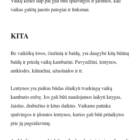
Vaikų kėdės taip pat gali būti spalvingos ir įdomios, kad
vaikas galėtų jaustis patogiai ir linksmai.
KITA
Be vaikiškų lovos, čiužinių ir baldų, yra daugybė kitų būtinų
baldų ir priedų vaikų kambariui. Pavyzdžiui, lentynos,
antklodės, kilimėliai, užuolaidos ir tt.
Lentynos yra puikus būdas išlaikyti tvarkingą vaikų
kambario erdvę. Jos gali būti naudojamos laikyti knygas,
žaislus, drabužius ir kitus daiktus. Vaikams patinka
spalvingos ir įdomios lentynos, kurios gali būti pritaikytos
prie jų pageidavimų.