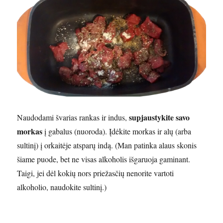
supjaustykite savo
Naudodami švarias rankas ir indus,
morkas
į gabalus (nuoroda). Įdėkite morkas ir alų (arba
sultinį) į orkaitėje atsparų indą. (Man patinka alaus skonis
šiame puode, bet ne visas alkoholis išgaruoja gaminant.
Taigi, jei dėl kokių nors priežasčių nenorite vartoti
alkoholio, naudokite sultinį.)