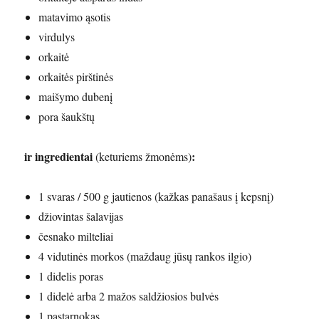
matavimo ąsotis
virdulys
orkaitė
orkaitės pirštinės
maišymo dubenį
pora šaukštų
ir ingredientai
:
(keturiems žmonėms)
1 svaras / 500 g jautienos (kažkas panašaus į kepsnį)
džiovintas šalavijas
česnako milteliai
4 vidutinės morkos (maždaug jūsų rankos ilgio)
1 didelis poras
1 didelė arba 2 mažos saldžiosios bulvės
1 pastarnokas