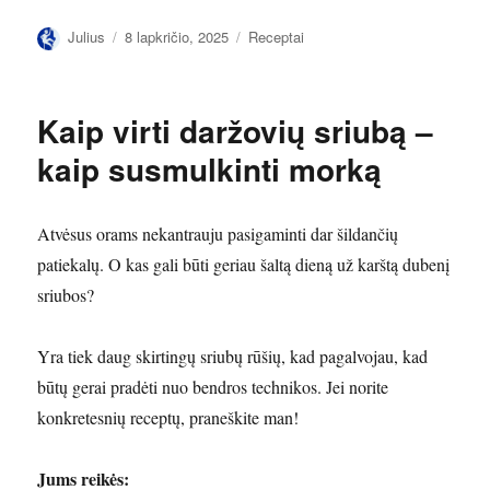
Autorius
Paskelbta
Kategorijos
Julius
8 lapkričio, 2025
Receptai
Kaip virti daržovių sriubą –
kaip susmulkinti morką
Atvėsus orams nekantrauju pasigaminti dar šildančių
patiekalų. O kas gali būti geriau šaltą dieną už karštą dubenį
sriubos?
Yra tiek daug skirtingų sriubų rūšių, kad pagalvojau, kad
būtų gerai pradėti nuo bendros technikos. Jei norite
konkretesnių receptų, praneškite man!
Jums reikės: