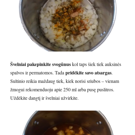
Švelniai pakepinkite svogūnus
kol taps šiek tiek auksinės
pridėkite savo atsargas
spalvos ir permatomos. Tada
.
Sultinio reikia maždaug tiek, kiek norisi sriubos – vienam
žmogui rekomenduoju apie 250 ml arba pusę puslitros.
Uždėkite dangtį ir švelniai užvirkite.