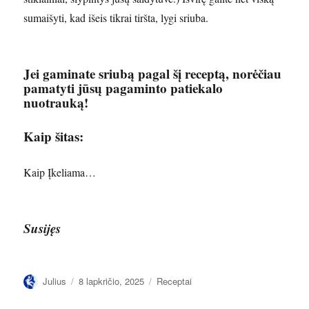
sumaišyti, kad išeis tikrai tiršta, lygi sriuba.
Jei gaminate sriubą pagal šį receptą, norėčiau
pamatyti jūsų pagaminto patiekalo
nuotrauką!
Kaip šitas:
Kaip
Įkeliama…
Susijęs
Autorius
Paskelbta
Kategorijos
Julius
8 lapkričio, 2025
Receptai