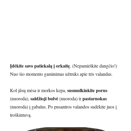
Įdėkite savo patiekalą į orkaitę
. (Nepamirškite dangčio!)
Nuo šio momento gaminimas užtruks apie tris valandas.
susmulkinkite porus
Kol jūsų mėsa ir morkos kepa,
saldžioji bulvė
pastarnokas
(nuoroda),
(nuoroda) ir
(nuoroda) į gabalus. Po pusantros valandos sudėkite juos į
troškintuvą.