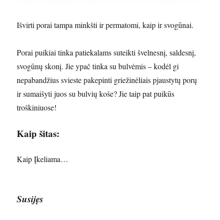
Išvirti porai tampa minkšti ir permatomi, kaip ir svogūnai.
Porai puikiai tinka patiekalams suteikti švelnesnį, saldesnį,
svogūnų skonį. Jie ypač tinka su bulvėmis – kodėl gi
nepabandžius svieste pakepinti griežinėliais pjaustytų porų
ir sumaišyti juos su bulvių koše? Jie taip pat puikūs
troškiniuose!
Kaip šitas:
Kaip
Įkeliama…
Susijęs