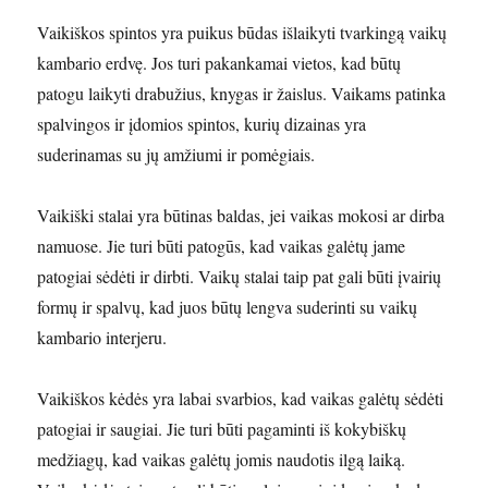
Vaikiškos spintos yra puikus būdas išlaikyti tvarkingą vaikų
kambario erdvę. Jos turi pakankamai vietos, kad būtų
patogu laikyti drabužius, knygas ir žaislus. Vaikams patinka
spalvingos ir įdomios spintos, kurių dizainas yra
suderinamas su jų amžiumi ir pomėgiais.
Vaikiški stalai yra būtinas baldas, jei vaikas mokosi ar dirba
namuose. Jie turi būti patogūs, kad vaikas galėtų jame
patogiai sėdėti ir dirbti. Vaikų stalai taip pat gali būti įvairių
formų ir spalvų, kad juos būtų lengva suderinti su vaikų
kambario interjeru.
Vaikiškos kėdės yra labai svarbios, kad vaikas galėtų sėdėti
patogiai ir saugiai. Jie turi būti pagaminti iš kokybiškų
medžiagų, kad vaikas galėtų jomis naudotis ilgą laiką.