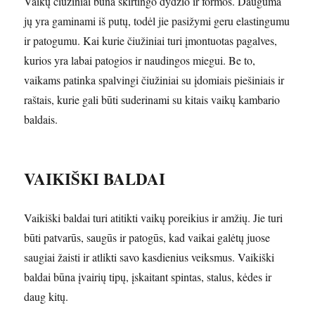
Vaikų čiužiniai būna skirtingo dydžio ir formos. Dauguma
jų yra gaminami iš putų, todėl jie pasižymi geru elastingumu
ir patogumu. Kai kurie čiužiniai turi įmontuotas pagalves,
kurios yra labai patogios ir naudingos miegui. Be to,
vaikams patinka spalvingi čiužiniai su įdomiais piešiniais ir
raštais, kurie gali būti suderinami su kitais vaikų kambario
baldais.
VAIKIŠKI BALDAI
Vaikiški baldai turi atitikti vaikų poreikius ir amžių. Jie turi
būti patvarūs, saugūs ir patogūs, kad vaikai galėtų juose
saugiai žaisti ir atlikti savo kasdienius veiksmus. Vaikiški
baldai būna įvairių tipų, įskaitant spintas, stalus, kėdes ir
daug kitų.