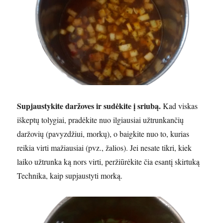
Supjaustykite daržoves ir sudėkite į sriubą.
Kad viskas
iškeptų tolygiai, pradėkite nuo ilgiausiai užtrunkančių
daržovių (pavyzdžiui, morkų), o baigkite nuo to, kurias
reikia virti mažiausiai (pvz., žalios). Jei nesate tikri, kiek
laiko užtrunka ką nors virti, peržiūrėkite čia esantį skirtuką
Technika, kaip supjaustyti morką.