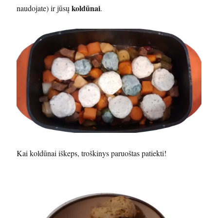
koldūnai
naudojate) ir jūsų
.
Kai koldūnai iškeps, troškinys paruoštas patiekti!