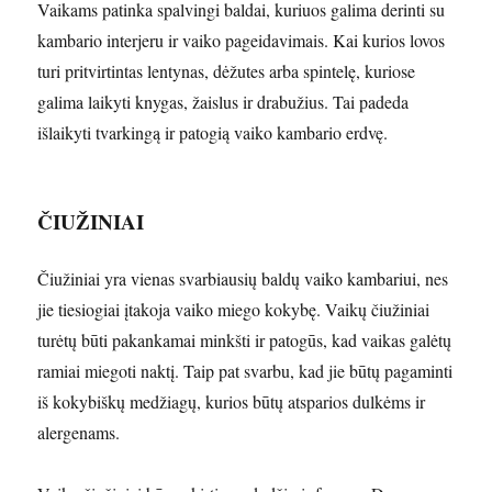
Vaikams patinka spalvingi baldai, kuriuos galima derinti su
kambario interjeru ir vaiko pageidavimais. Kai kurios lovos
turi pritvirtintas lentynas, dėžutes arba spintelę, kuriose
galima laikyti knygas, žaislus ir drabužius. Tai padeda
išlaikyti tvarkingą ir patogią vaiko kambario erdvę.
ČIUŽINIAI
Čiužiniai yra vienas svarbiausių baldų vaiko kambariui, nes
jie tiesiogiai įtakoja vaiko miego kokybę. Vaikų čiužiniai
turėtų būti pakankamai minkšti ir patogūs, kad vaikas galėtų
ramiai miegoti naktį. Taip pat svarbu, kad jie būtų pagaminti
iš kokybiškų medžiagų, kurios būtų atsparios dulkėms ir
alergenams.