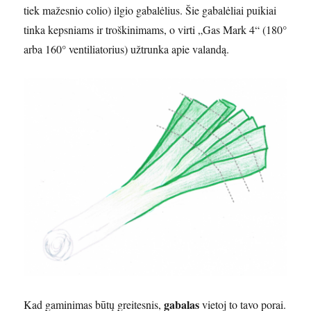
tiek mažesnio colio) ilgio gabalėlius. Šie gabalėliai puikiai
tinka kepsniams ir troškinimams, o virti „Gas Mark 4“ (180°
arba 160° ventiliatorius) užtrunka apie valandą.
gabalas
Kad gaminimas būtų greitesnis,
vietoj to tavo porai.