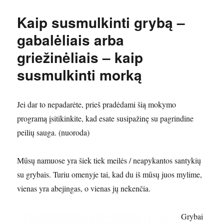
Kaip susmulkinti grybą –
gabalėliais arba
griežinėliais – kaip
susmulkinti morką
Jei dar to nepadarėte, prieš pradėdami šią mokymo
programą įsitikinkite, kad esate susipažinę su pagrindine
peilių sauga. (nuoroda)
Mūsų namuose yra šiek tiek meilės / neapykantos santykių
su grybais. Turiu omenyje tai, kad du iš mūsų juos mylime,
vienas yra abejingas, o vienas jų nekenčia.
Grybai