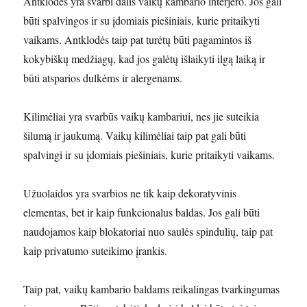
Antklodės yra svarbi dalis vaikų kambario interjero. Jos gali
būti spalvingos ir su įdomiais piešiniais, kurie pritaikyti
vaikams. Antklodės taip pat turėtų būti pagamintos iš
kokybiškų medžiagų, kad jos galėtų išlaikyti ilgą laiką ir
būti atsparios dulkėms ir alergenams.
Kilimėliai yra svarbūs vaikų kambariui, nes jie suteikia
šilumą ir jaukumą. Vaikų kilimėliai taip pat gali būti
spalvingi ir su įdomiais piešiniais, kurie pritaikyti vaikams.
Užuolaidos yra svarbios ne tik kaip dekoratyvinis
elementas, bet ir kaip funkcionalus baldas. Jos gali būti
naudojamos kaip blokatoriai nuo saulės spindulių, taip pat
kaip privatumo suteikimo įrankis.
Taip pat, vaikų kambario baldams reikalingas tvarkingumas