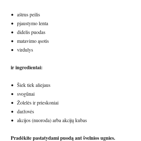
aštrus peilis
pjaustymo lenta
didelis puodas
matavimo ąsotis
virdulys
ir ingredientai:
Šiek tiek aliejaus
svogūnai
Žolelės ir prieskoniai
daržovės
akcijos (nuoroda) arba akcijų kubas
Pradėkite pastatydami puodą ant švelnios ugnies.