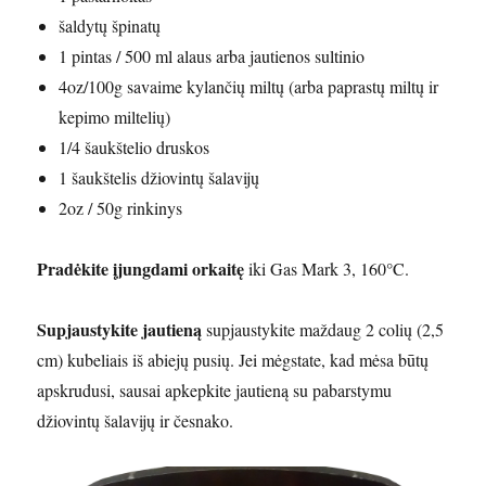
šaldytų špinatų
1 pintas / 500 ml alaus arba jautienos sultinio
4oz/100g savaime kylančių miltų (arba paprastų miltų ir
kepimo miltelių)
1/4 šaukštelio druskos
1 šaukštelis džiovintų šalavijų
2oz / 50g rinkinys
Pradėkite įjungdami orkaitę
iki Gas Mark 3, 160°C.
Supjaustykite jautieną
supjaustykite maždaug 2 colių (2,5
cm) kubeliais iš abiejų pusių. Jei mėgstate, kad mėsa būtų
apskrudusi, sausai apkepkite jautieną su pabarstymu
džiovintų šalavijų ir česnako.