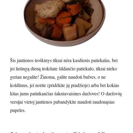
Šis jautienos troškinys tikrai nėra kasdienis patiekalas, bet
jei lietingą dieną trokštate šildančio patiekalo, tikrai nieko
geriau negalite! Žinoma, galite naudoti bulves, o ne
koldūnus, jei norite (pridėkite jų pradžioje) arba bet kokias
kitas jums patinkančias šakniavaisines daržoves! O daržovių
versijai vietoj jautienos pabandykite naudoti raudonąsias
pupeles.