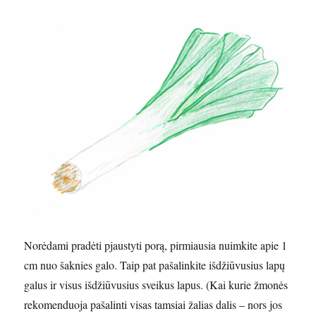
Norėdami pradėti pjaustyti porą, pirmiausia nuimkite apie 1
cm nuo šaknies galo. Taip pat pašalinkite išdžiūvusius lapų
galus ir visus išdžiūvusius sveikus lapus. (Kai kurie žmonės
rekomenduoja pašalinti visas tamsiai žalias dalis – nors jos