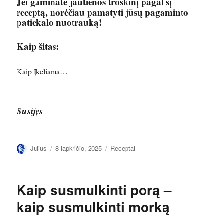
Jei gaminate jautienos troškinį pagal šį
receptą, norėčiau pamatyti jūsų pagaminto
patiekalo nuotrauką!
Kaip šitas:
Kaip
Įkeliama…
Susijęs
Autorius
Paskelbta
Kategorijos
Julius
8 lapkričio, 2025
Receptai
Kaip susmulkinti porą –
kaip susmulkinti morką