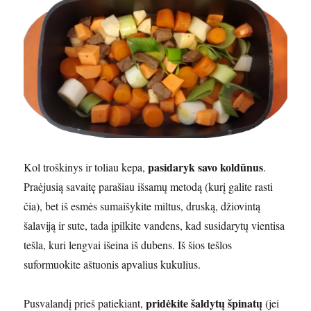
pasidaryk savo koldūnus
Kol troškinys ir toliau kepa,
.
Praėjusią savaitę parašiau išsamų metodą (kurį galite rasti
čia), bet iš esmės sumaišykite miltus, druską, džiovintą
šalaviją ir sute, tada įpilkite vandens, kad susidarytų vientisa
tešla, kuri lengvai išeina iš dubens. Iš šios tešlos
suformuokite aštuonis apvalius kukulius.
pridėkite šaldytų špinatų
Pusvalandį prieš patiekiant,
(jei