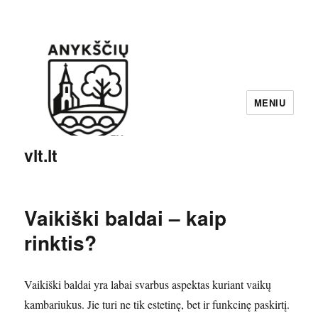
MENIU
vlt.lt
Vaikiški baldai – kaip
rinktis?
Vaikiški baldai yra labai svarbus aspektas kuriant vaikų
kambariukus. Jie turi ne tik estetinę, bet ir funkcinę paskirtį.