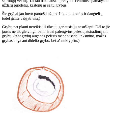
skirtingų veislių. Tačiau dažniausiai prekybos centruose pamatysite
uždarų puodelių, kaštonų ar sagų grybus.
Šie grybai jau buvo paruošti už jus. Liko tik kotelis ir dangtelis,
todėl galite valgyti visą!
Grybų net plauti nereikia; iš tikrųjų geriausia jų nesušlapti. Dėl to jie
jausis ne tik gleivingi, bet ir labai palengvins pelėsių atsiradimą ant
grybų. (Ant grybų augantis pelėsis mane visada linksmino, mažas
grybas auga ant didelio grybo, bet aš nukrypstu.)