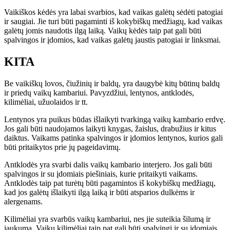
Vaikiškos kėdės yra labai svarbios, kad vaikas galėtų sėdėti patogiai
ir saugiai. Jie turi būti pagaminti iš kokybiškų medžiagų, kad vaikas
galėtų jomis naudotis ilgą laiką. Vaikų kėdės taip pat gali būti
spalvingos ir įdomios, kad vaikas galėtų jaustis patogiai ir linksmai.
KITA
Be vaikiškų lovos, čiužinių ir baldų, yra daugybė kitų būtinų baldų
ir priedų vaikų kambariui. Pavyzdžiui, lentynos, antklodės,
kilimėliai, užuolaidos ir tt.
Lentynos yra puikus būdas išlaikyti tvarkingą vaikų kambario erdvę.
Jos gali būti naudojamos laikyti knygas, žaislus, drabužius ir kitus
daiktus. Vaikams patinka spalvingos ir įdomios lentynos, kurios gali
būti pritaikytos prie jų pageidavimų.
Antklodės yra svarbi dalis vaikų kambario interjero. Jos gali būti
spalvingos ir su įdomiais piešiniais, kurie pritaikyti vaikams.
Antklodės taip pat turėtų būti pagamintos iš kokybiškų medžiagų,
kad jos galėtų išlaikyti ilgą laiką ir būti atsparios dulkėms ir
alergenams.
Kilimėliai yra svarbūs vaikų kambariui, nes jie suteikia šilumą ir
jaukumą. Vaikų kilimėliai taip pat gali būti spalvingi ir su įdomiais