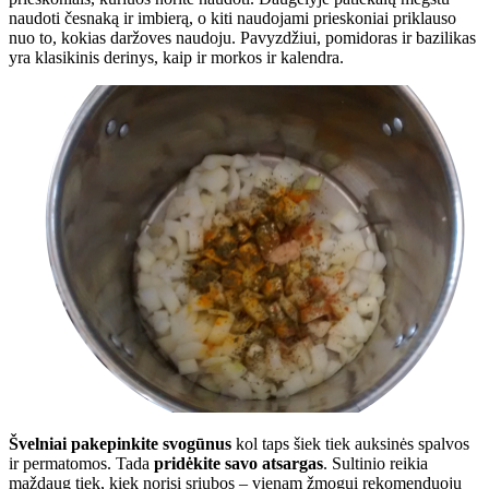
naudoti česnaką ir imbierą, o kiti naudojami prieskoniai priklauso
nuo to, kokias daržoves naudoju. Pavyzdžiui, pomidoras ir bazilikas
yra klasikinis derinys, kaip ir morkos ir kalendra.
Švelniai pakepinkite svogūnus
kol taps šiek tiek auksinės spalvos
ir permatomos. Tada
pridėkite savo atsargas
. Sultinio reikia
maždaug tiek, kiek norisi sriubos – vienam žmogui rekomenduoju