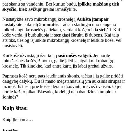
pat skanu su vandeniu. Bet kuriuo budu,
įpilkite maždaug tiek
skysčio, kiek avižų
ir greitai išmaišykite.
Nustatykite savo mikrobangų krosnelę į
Aukšta įtampa
ir
nustatykite laikmatį
5 minutės
. Tačiau skirtingai nuo daugelio
mikrobangų krosnelės patiekalų, verdant košę reikia stebėti. Kai
košė verda, ji burbuliuoja ir stengiasi ištrūkti iš dubens. Kai taip
atsitiks, tiesiog išjunkite mikrobangų krosnelę ir leiskite košei vėl
nusistovėti.
Kai košė užvirsta, ji išvirta ir
pasiruošęs valgyti
. Jei norite
minkštesnės košės, žinoma, galite įdėti ją atgal į mikrobangų
krosnelę. Tik žinokite, kad antrą kartą jis labai greitai užvirs.
Paprasta košė nėra pats jaudinantis skonis, tačiau į ją galite pridėti
daugybę dalykų. Du iš mano mėgstamiausių yra auksinis sirupas ir
razinos. Iš tiesų prie košės dera ir džiovinti, ir švieži vaisiai. O jei
norite kažko pikantiškesnio, kodėl gi nepabandžius kumpio ar
šoninės?
Kaip šitas:
Kaip
Įkeliama…
Susijęs