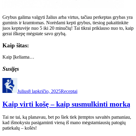
Grybus galima valgyti žalius arba virtus, tačiau perkeptas grybas yra
guminis ir kramtomas. Norėdami kepti grybus, tiesiog pakaitinkite
juos keptuvėje nuo 5 iki 20 minučių! Tai tikrai priklauso nuo to, kaip
gerai iškepę mėgstate savo grybą.
Kaip šitas:
Kaip
Įkeliama…
Susijęs
Autorius
Paskelbta
Kategorijos
Julius
8 lapkričio, 2025
Receptai
Kaip virti košę – kaip susmulkinti morką
Tai ne tai, ką planavau, bet po šiek tiek įtemptos savaitės pamaniau,
kad išmokysiu pasigaminti vieną iš mano mėgstamiausių patogių
patiekalų – košės!