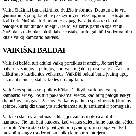
Vaikų čiužiniai būna skirtingo dydžio ir formos. Dauguma jų yra
gaminami iš putų, todėl jie pasižymi geru elastingumu ir patogumu.
Kai kurie čiužiniai turi įmontuotas pagalves, kurios yra labai
patogios ir naudingos miegui. Be to, vaikams patinka spalvingi
čiužiniai su įdomiais piešiniais ir raštais, kurie gali būti suderinami su
kitais vaikų kambario baldais.
VAIKIŠKI BALDAI
Vaikiški baldai turi atitikti vaikų poreikius ir amžių. Jie turi būti
patvarūs, saugūs ir patogūs, kad vaikai galėtų juose saugiai žaisti ir
atlikti savo kasdienius veiksmus. Vaikiški baldai būna įvairių tipų,
įskaitant spintas, stalus, kėdes ir daug kitų.
Vaikiškos spintos yra puikus būdas išlaikyti tvarkingą vaikų
kambario erdvę. Jos turi pakankamai vietos, kad būtų patogu laikyti
drabužius, knygas ir žaislus. Vaikams patinka spalvingos ir įdomios
spintos, kurių dizainas yra suderinamas su jų amžiumi ir pomėgiais.
Vaikiški stalai yra būtinas baldas, jei vaikas mokosi ar dirba
namuose. Jie turi būti patogūs, kad vaikas galėtų jame patogiai sėdėti
ir dirbti. Vaikų stalai taip pat gali būti įvairių formų ir spalvų, kad
juos būtų lengva suderinti su vaikų kambario interjeru.