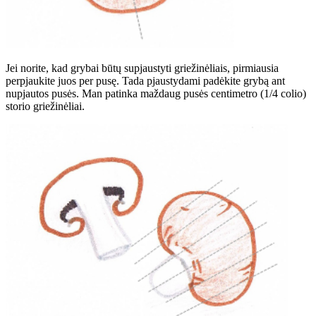
Jei norite, kad grybai būtų supjaustyti griežinėliais, pirmiausia
perpjaukite juos per pusę. Tada pjaustydami padėkite grybą ant
nupjautos pusės. Man patinka maždaug pusės centimetro (1/4 colio)
storio griežinėliai.