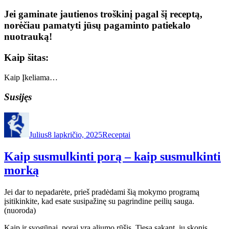
Jei gaminate jautienos troškinį pagal šį receptą,
norėčiau pamatyti jūsų pagaminto patiekalo
nuotrauką!
Kaip šitas:
Kaip
Įkeliama…
Susijęs
Autorius
Paskelbta
Kategorijos
Julius
8 lapkričio, 2025
Receptai
Kaip susmulkinti porą – kaip susmulkinti
morką
Jei dar to nepadarėte, prieš pradėdami šią mokymo programą
įsitikinkite, kad esate susipažinę su pagrindine peilių sauga.
(nuoroda)
Kaip ir svogūnai, porai yra aliumo rūšis. Tiesą sakant, jų skonis