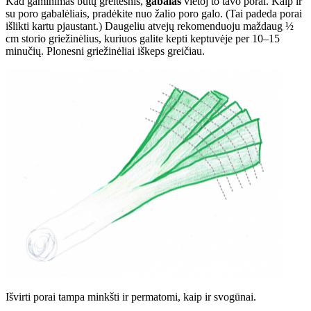
Kad gaminimas būtų greitesnis,
gabalas
vietoj to tavo porai. Kaip ir
su poro gabalėliais, pradėkite nuo žalio poro galo. (Tai padeda porai
išlikti kartu pjaustant.) Daugeliu atvejų rekomenduoju maždaug ½
cm storio griežinėlius, kuriuos galite kepti keptuvėje per 10–15
minučių. Plonesni griežinėliai iškeps greičiau.
Išvirti porai tampa minkšti ir permatomi, kaip ir svogūnai.