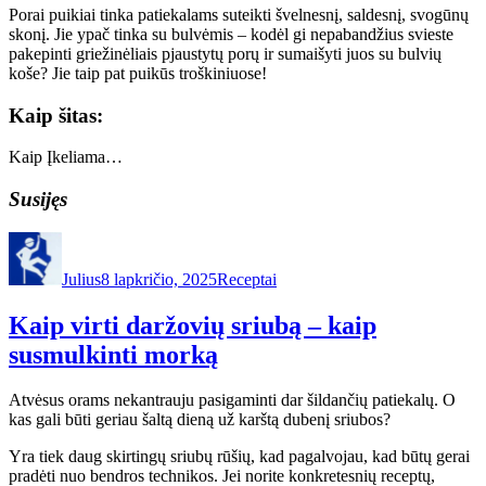
Porai puikiai tinka patiekalams suteikti švelnesnį, saldesnį, svogūnų
skonį. Jie ypač tinka su bulvėmis – kodėl gi nepabandžius svieste
pakepinti griežinėliais pjaustytų porų ir sumaišyti juos su bulvių
koše? Jie taip pat puikūs troškiniuose!
Kaip šitas:
Kaip
Įkeliama…
Susijęs
Autorius
Paskelbta
Kategorijos
Julius
8 lapkričio, 2025
Receptai
Kaip virti daržovių sriubą – kaip
susmulkinti morką
Atvėsus orams nekantrauju pasigaminti dar šildančių patiekalų. O
kas gali būti geriau šaltą dieną už karštą dubenį sriubos?
Yra tiek daug skirtingų sriubų rūšių, kad pagalvojau, kad būtų gerai
pradėti nuo bendros technikos. Jei norite konkretesnių receptų,