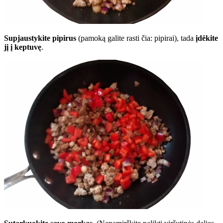
Supjaustykite pipirus
(pamoką galite rasti čia: pipirai), tada
įdėkite
jį į keptuvę
.