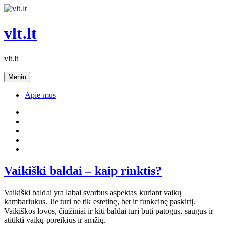
Eiti
prie
turinio
vlt.lt
vlt.lt
Meniu
Apie mus
Yelp
Facebook
Twitter
Instagram
Email
Vaikiški baldai – kaip rinktis?
Vaikiški baldai yra labai svarbus aspektas kuriant vaikų
kambariukus. Jie turi ne tik estetinę, bet ir funkcinę paskirtį.
Vaikiškos lovos, čiužiniai ir kiti baldai turi būti patogūs, saugūs ir
atitikti vaikų poreikius ir amžių.