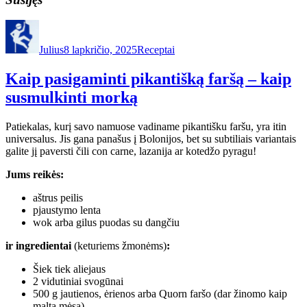
Autorius
Paskelbta
Kategorijos
Julius
8 lapkričio, 2025
Receptai
Kaip pasigaminti pikantišką faršą – kaip
susmulkinti morką
Patiekalas, kurį savo namuose vadiname pikantišku faršu, yra itin
universalus. Jis gana panašus į Bolonijos, bet su subtiliais variantais
galite jį paversti čili con carne, lazanija ar kotedžo pyragu!
Jums reikės:
aštrus peilis
pjaustymo lenta
wok arba gilus puodas su dangčiu
ir ingredientai
(keturiems žmonėms)
:
Šiek tiek aliejaus
2 vidutiniai svogūnai
500 g jautienos, ėrienos arba Quorn faršo (dar žinomo kaip
malta mėsa)