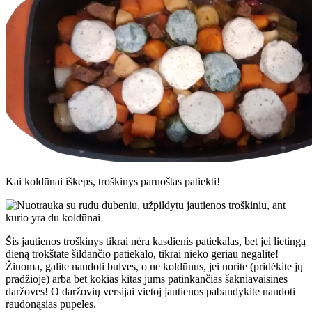
Kai koldūnai iškeps, troškinys paruoštas patiekti!
Šis jautienos troškinys tikrai nėra kasdienis patiekalas, bet jei lietingą
dieną trokštate šildančio patiekalo, tikrai nieko geriau negalite!
Žinoma, galite naudoti bulves, o ne koldūnus, jei norite (pridėkite jų
pradžioje) arba bet kokias kitas jums patinkančias šakniavaisines
daržoves! O daržovių versijai vietoj jautienos pabandykite naudoti
raudonąsias pupeles.