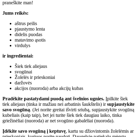
praneškite man!
Jums reikės:
aštrus peilis
pjaustymo lenta
didelis puodas
matavimo ąsotis
virdulys
ir ingredientai:
Šiek tiek aliejaus
svogūnai
Žolelės ir prieskoniai
daržovės
akcijos (nuoroda) arba akcijų kubas
Pradėkite pastatydami puodą ant švelnios ugnies.
Įpilkite šiek
tiek aliejaus (tinka ir mažiau nei arbatinis šaukštelis) ir
supjaustykite
savo svogūną
. (Jei norite greitai išvirti sriubą, supjaustykite svogūną
kubeliais (kaip taip), bet jei turite šiek tiek daugiau laiko, tinka
griežinėliai (nuoroda) ar net svogūno gabalėliai (nuoroda).
Įdėkite savo svogūną į keptuvę
, kartu su džiovintomis žolelėmis ar
prieskoniais, kuriuos norite naudoti. Daugelyje patiekalų mėgstu