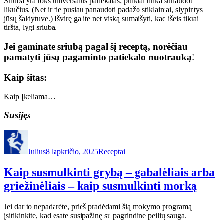
Sriuba yra toks universalus patiekalas; puikiai tinka sunaudoti
likučius. (Net ir tie pusiau panaudoti padažo stiklainiai, slypintys
jūsų šaldytuve.) Išvirę galite net viską sumaišyti, kad išeis tikrai
tiršta, lygi sriuba.
Jei gaminate sriubą pagal šį receptą, norėčiau
pamatyti jūsų pagaminto patiekalo nuotrauką!
Kaip šitas:
Kaip
Įkeliama…
Susijęs
Autorius
Paskelbta
Kategorijos
Julius
8 lapkričio, 2025
Receptai
Kaip susmulkinti grybą – gabalėliais arba
griežinėliais – kaip susmulkinti morką
Jei dar to nepadarėte, prieš pradėdami šią mokymo programą
įsitikinkite, kad esate susipažinę su pagrindine peilių sauga.