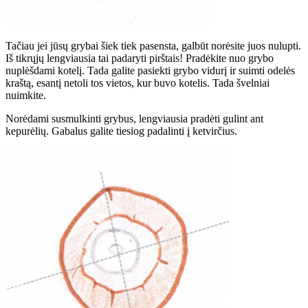
Tačiau jei jūsų grybai šiek tiek pasensta, galbūt norėsite juos nulupti.
Iš tikrųjų lengviausia tai padaryti pirštais! Pradėkite nuo grybo
nuplėšdami kotelį. Tada galite pasiekti grybo vidurį ir suimti odelės
kraštą, esantį netoli tos vietos, kur buvo kotelis. Tada švelniai
nuimkite.
Norėdami susmulkinti grybus, lengviausia pradėti gulint ant
kepurėlių. Gabalus galite tiesiog padalinti į ketvirčius.