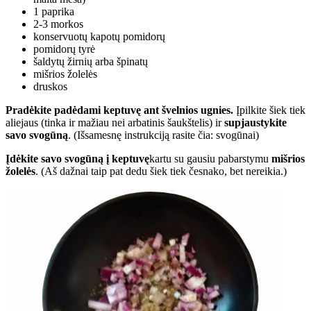
1 paprika
2-3 morkos
konservuotų kapotų pomidorų
pomidorų tyrė
šaldytų žirnių arba špinatų
mišrios žolelės
druskos
Pradėkite padėdami keptuvę ant švelnios ugnies.
Įpilkite šiek tiek
aliejaus (tinka ir mažiau nei arbatinis šaukštelis) ir
supjaustykite
savo svogūną
. (Išsamesnę instrukciją rasite čia: svogūnai)
Įdėkite savo svogūną į keptuvę
kartu su gausiu pabarstymu
mišrios
žolelės
. (Aš dažnai taip pat dedu šiek tiek česnako, bet nereikia.)