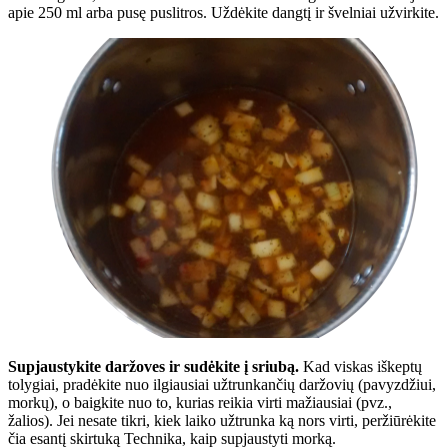
apie 250 ml arba pusę puslitros. Uždėkite dangtį ir švelniai užvirkite.
Supjaustykite daržoves ir sudėkite į sriubą.
Kad viskas iškeptų
tolygiai, pradėkite nuo ilgiausiai užtrunkančių daržovių (pavyzdžiui,
morkų), o baigkite nuo to, kurias reikia virti mažiausiai (pvz.,
žalios). Jei nesate tikri, kiek laiko užtrunka ką nors virti, peržiūrėkite
čia esantį skirtuką Technika, kaip supjaustyti morką.