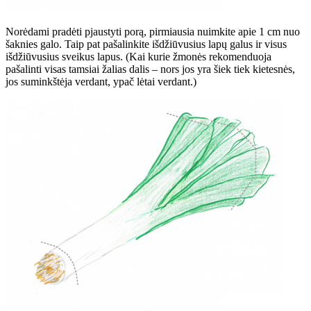
Norėdami pradėti pjaustyti porą, pirmiausia nuimkite apie 1 cm nuo
šaknies galo. Taip pat pašalinkite išdžiūvusius lapų galus ir visus
išdžiūvusius sveikus lapus. (Kai kurie žmonės rekomenduoja
pašalinti visas tamsiai žalias dalis – nors jos yra šiek tiek kietesnės,
jos suminkštėja verdant, ypač lėtai verdant.)