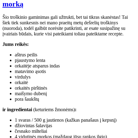
morką
Šio troškinio gaminimas gali užtrukti, bet tai tikras skanėstas! Tai
šiek tiek sunkesnis nei mano praeitų metų dešrelių troškinys
(nuoroda), todėl galbūt norėsite patikrinti, ar esate susipažinę su
įvairiais būdais, kurie visi pateikiami toliau pateiktame recepte.
Jums reikės:
aštrus peilis
pjaustymo lenta
orkaitėje atsparus indas
matavimo ąsotis
virdulys
orkaitė
orkaitės pirštinės
maišymo dubenį
pora šaukštų
ir ingredientai
(keturiems žmonėms)
:
1 svaras / 500 g jautienos (kažkas panašaus į kepsnį)
džiovintas šalavijas
česnako milteliai
4 vidutinės morkos (maždaug jūsų rankos ilgio)