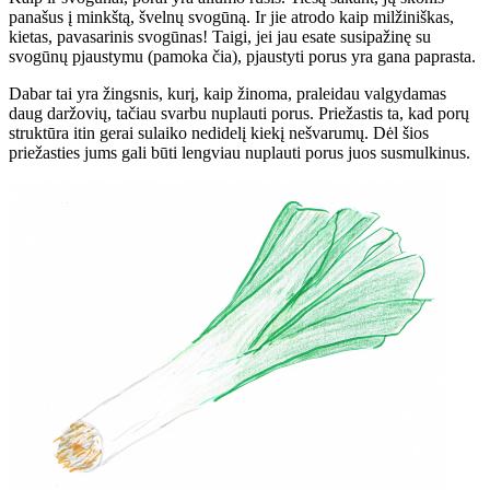
panašus į minkštą, švelnų svogūną. Ir jie atrodo kaip milžiniškas,
kietas, pavasarinis svogūnas! Taigi, jei jau esate susipažinę su
svogūnų pjaustymu (pamoka čia), pjaustyti porus yra gana paprasta.
Dabar tai yra žingsnis, kurį, kaip žinoma, praleidau valgydamas
daug daržovių, tačiau svarbu nuplauti porus. Priežastis ta, kad porų
struktūra itin gerai sulaiko nedidelį kiekį nešvarumų. Dėl šios
priežasties jums gali būti lengviau nuplauti porus juos susmulkinus.