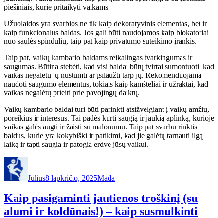
piešiniais, kurie pritaikyti vaikams.
Užuolaidos yra svarbios ne tik kaip dekoratyvinis elementas, bet ir
kaip funkcionalus baldas. Jos gali būti naudojamos kaip blokatoriai
nuo saulės spindulių, taip pat kaip privatumo suteikimo įrankis.
Taip pat, vaikų kambario baldams reikalingas tvarkingumas ir
saugumas. Būtina stebėti, kad visi baldai būtų tvirtai sumontuoti, kad
vaikas negalėtų jų nustumti ar įsilaužti tarp jų. Rekomenduojama
naudoti saugumo elementus, tokiais kaip kamšteliai ir užraktai, kad
vaikas negalėtų prieiti prie pavojingų daiktų.
Vaikų kambario baldai turi būti parinkti atsižvelgiant į vaikų amžių,
poreikius ir interesus. Tai padės kurti saugią ir jaukią aplinką, kurioje
vaikas galės augti ir žaisti su malonumu. Taip pat svarbu rinktis
baldus, kurie yra kokybiški ir patikimi, kad jie galėtų tarnauti ilgą
laiką ir tapti saugia ir patogia erdve jūsų vaikui.
Autorius
Paskelbta
Kategorijos
Julius
8 lapkričio, 2025
Mada
Kaip pasigaminti jautienos troškinį (su
alumi ir koldūnais!) – kaip susmulkinti