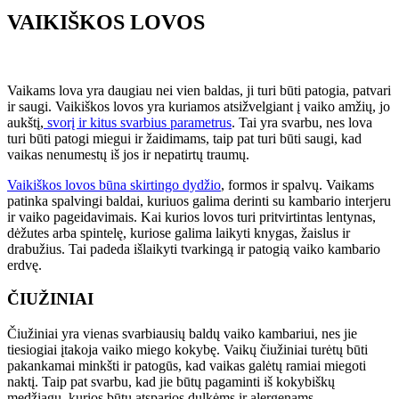
VAIKIŠKOS LOVOS
Vaikams lova yra daugiau nei vien baldas, ji turi būti patogia, patvari
ir saugi. Vaikiškos lovos yra kuriamos atsižvelgiant į vaiko amžių, jo
aukštį,
svorį ir kitus svarbius parametrus
. Tai yra svarbu, nes lova
turi būti patogi miegui ir žaidimams, taip pat turi būti saugi, kad
vaikas nenumestų iš jos ir nepatirtų traumų.
Vaikiškos lovos būna skirtingo dydžio
, formos ir spalvų. Vaikams
patinka spalvingi baldai, kuriuos galima derinti su kambario interjeru
ir vaiko pageidavimais. Kai kurios lovos turi pritvirtintas lentynas,
dėžutes arba spintelę, kuriose galima laikyti knygas, žaislus ir
drabužius. Tai padeda išlaikyti tvarkingą ir patogią vaiko kambario
erdvę.
ČIUŽINIAI
Čiužiniai yra vienas svarbiausių baldų vaiko kambariui, nes jie
tiesiogiai įtakoja vaiko miego kokybę. Vaikų čiužiniai turėtų būti
pakankamai minkšti ir patogūs, kad vaikas galėtų ramiai miegoti
naktį. Taip pat svarbu, kad jie būtų pagaminti iš kokybiškų
medžiagų, kurios būtų atsparios dulkėms ir alergenams.