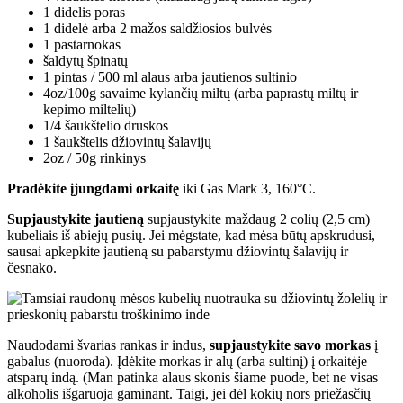
1 didelis poras
1 didelė arba 2 mažos saldžiosios bulvės
1 pastarnokas
šaldytų špinatų
1 pintas / 500 ml alaus arba jautienos sultinio
4oz/100g savaime kylančių miltų (arba paprastų miltų ir
kepimo miltelių)
1/4 šaukštelio druskos
1 šaukštelis džiovintų šalavijų
2oz / 50g rinkinys
Pradėkite įjungdami orkaitę
iki Gas Mark 3, 160°C.
Supjaustykite jautieną
supjaustykite maždaug 2 colių (2,5 cm)
kubeliais iš abiejų pusių. Jei mėgstate, kad mėsa būtų apskrudusi,
sausai apkepkite jautieną su pabarstymu džiovintų šalavijų ir
česnako.
Naudodami švarias rankas ir indus,
supjaustykite savo morkas
į
gabalus (nuoroda). Įdėkite morkas ir alų (arba sultinį) į orkaitėje
atsparų indą. (Man patinka alaus skonis šiame puode, bet ne visas
alkoholis išgaruoja gaminant. Taigi, jei dėl kokių nors priežasčių