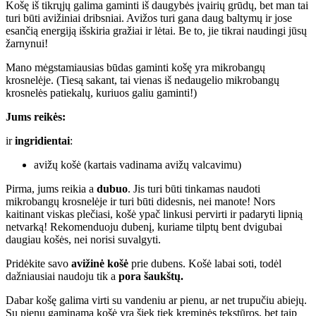
Košę iš tikrųjų galima gaminti iš daugybės įvairių grūdų, bet man tai
turi būti avižiniai dribsniai. Avižos turi gana daug baltymų ir jose
esančią energiją išskiria gražiai ir lėtai. Be to, jie tikrai naudingi jūsų
žarnynui!
Mano mėgstamiausias būdas gaminti košę yra mikrobangų
krosnelėje. (Tiesą sakant, tai vienas iš nedaugelio mikrobangų
krosnelės patiekalų, kuriuos galiu gaminti!)
Jums reikės:
ir
ingridientai
:
avižų košė (kartais vadinama avižų valcavimu)
Pirma, jums reikia a
dubuo
. Jis turi būti tinkamas naudoti
mikrobangų krosnelėje ir turi būti didesnis, nei manote! Nors
kaitinant viskas plečiasi, košė ypač linkusi pervirti ir padaryti lipnią
netvarką! Rekomenduoju dubenį, kuriame tilptų bent dvigubai
daugiau košės, nei norisi suvalgyti.
Pridėkite savo
avižinė košė
prie dubens. Košė labai soti, todėl
dažniausiai naudoju tik a
pora šaukštų.
Dabar košę galima virti su vandeniu ar pienu, ar net trupučiu abiejų.
Su pienu gaminama košė yra šiek tiek kreminės tekstūros, bet taip