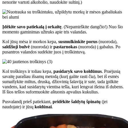
nenorite vartoti alkoholio, naudokite sultinį.)
Įdėkite savo patiekalą į orkaitę
. (Nepamirškite dangčio!) Nuo šio
momento gaminimas užtruks apie tris valandas.
Kol jūsų mėsa ir morkos kepa,
susmulkinkite porus
(nuoroda),
saldžioji bulvė
(nuoroda) ir
pastarnokas
(nuoroda) į gabalus. Po
pusantros valandos sudėkite juos į troškintuvą.
Kol troškinys ir toliau kepa,
pasidaryk savo koldūnus
. Praėjusią
savaitę parašiau išsamų metodą (kurį galite rasti čia), bet iš esmės
sumaišykite miltus, druską, džiovintą šalaviją ir sute, tada įpilkite
vandens, kad susidarytų vientisa tešla, kuri lengvai išeina iš dubens.
Iš šios tešlos suformuokite aštuonis apvalius kukulius.
Pusvalandį prieš patiekiant,
pridėkite šaldytų špinatų
(jei
naudojate) ir jūsų
koldūnai
.