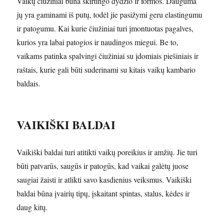
Vaikų čiužiniai būna skirtingo dydžio ir formos. Dauguma
jų yra gaminami iš putų, todėl jie pasižymi geru elastingumu
ir patogumu. Kai kurie čiužiniai turi įmontuotas pagalves,
kurios yra labai patogios ir naudingos miegui. Be to,
vaikams patinka spalvingi čiužiniai su įdomiais piešiniais ir
raštais, kurie gali būti suderinami su kitais vaikų kambario
baldais.
VAIKIŠKI BALDAI
Vaikiški baldai turi atitikti vaikų poreikius ir amžių. Jie turi
būti patvarūs, saugūs ir patogūs, kad vaikai galėtų juose
saugiai žaisti ir atlikti savo kasdienius veiksmus. Vaikiški
baldai būna įvairių tipų, įskaitant spintas, stalus, kėdes ir
daug kitų.