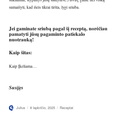
sumaišyti, kad išeis tikrai tiršta, lygi sriuba.
Jei gaminate sriubą pagal šį receptą, norėčiau
pamatyti jūsų pagaminto patiekalo
nuotrauką!
Kaip šitas:
Kaip
Įkeliama…
Susijęs
Autorius
Paskelbta
Kategorijos
Julius
8 lapkričio, 2025
Receptai