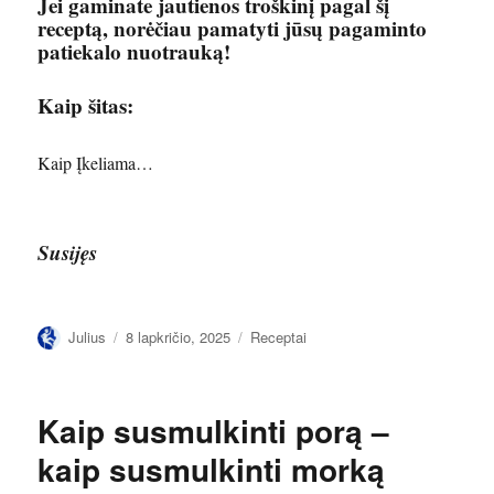
Jei gaminate jautienos troškinį pagal šį
receptą, norėčiau pamatyti jūsų pagaminto
patiekalo nuotrauką!
Kaip šitas:
Kaip
Įkeliama…
Susijęs
Autorius
Paskelbta
Kategorijos
Julius
8 lapkričio, 2025
Receptai
Kaip susmulkinti porą –
kaip susmulkinti morką