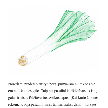
Norėdami pradėti pjaustyti porą, pirmiausia nuimkite apie 1
cm nuo šaknies galo. Taip pat pašalinkite išdžiūvusius lapų
galus ir visus išdžiūvusius sveikus lapus. (Kai kurie žmonės
rekomenduoja pašalinti visas tamsiai žalias dalis – nors jos