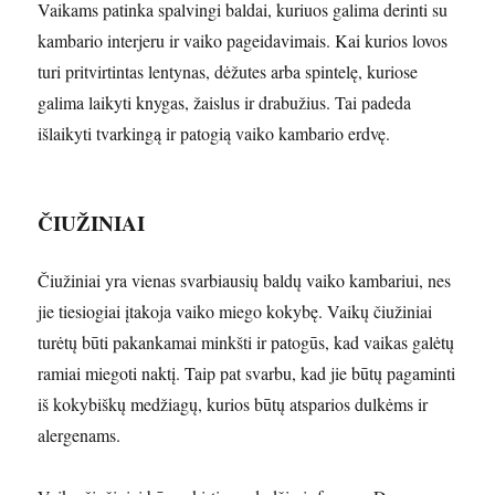
Vaikams patinka spalvingi baldai, kuriuos galima derinti su
kambario interjeru ir vaiko pageidavimais. Kai kurios lovos
turi pritvirtintas lentynas, dėžutes arba spintelę, kuriose
galima laikyti knygas, žaislus ir drabužius. Tai padeda
išlaikyti tvarkingą ir patogią vaiko kambario erdvę.
ČIUŽINIAI
Čiužiniai yra vienas svarbiausių baldų vaiko kambariui, nes
jie tiesiogiai įtakoja vaiko miego kokybę. Vaikų čiužiniai
turėtų būti pakankamai minkšti ir patogūs, kad vaikas galėtų
ramiai miegoti naktį. Taip pat svarbu, kad jie būtų pagaminti
iš kokybiškų medžiagų, kurios būtų atsparios dulkėms ir
alergenams.