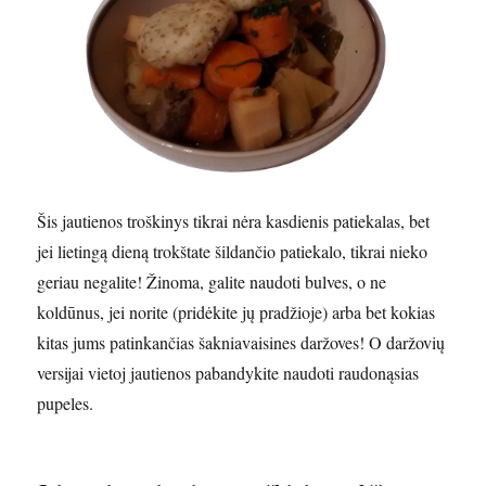
Šis jautienos troškinys tikrai nėra kasdienis patiekalas, bet
jei lietingą dieną trokštate šildančio patiekalo, tikrai nieko
geriau negalite! Žinoma, galite naudoti bulves, o ne
koldūnus, jei norite (pridėkite jų pradžioje) arba bet kokias
kitas jums patinkančias šakniavaisines daržoves! O daržovių
versijai vietoj jautienos pabandykite naudoti raudonąsias
pupeles.