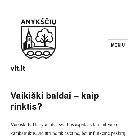
MENIU
vlt.lt
Vaikiški baldai – kaip
rinktis?
Vaikiški baldai yra labai svarbus aspektas kuriant vaikų
kambariukus. Jie turi ne tik estetinę, bet ir funkcinę paskirtį.