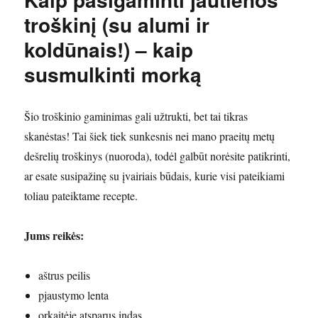
troškinį (su alumi ir
koldūnais!) – kaip
susmulkinti morką
Šio troškinio gaminimas gali užtrukti, bet tai tikras
skanėstas! Tai šiek tiek sunkesnis nei mano praeitų metų
dešrelių troškinys (nuoroda), todėl galbūt norėsite patikrinti,
ar esate susipažinę su įvairiais būdais, kurie visi pateikiami
toliau pateiktame recepte.
Jums reikės:
aštrus peilis
pjaustymo lenta
orkaitėje atsparus indas