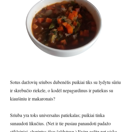
Sotus daržovių sriubos dubenėlis puikiai tiks su lydytu sūriu
ir skrebučio riekele, o kodėl nepagardinus ir patiekus su
kiaušiniu ir makaronais?
Sriuba yra toks universalus patiekalas; puikiai tinka
sunaudoti likučius. (Net ir tie pusiau panaudoti padažo
stiklainiai, slypintys jūsų šaldytuve.) Išvirę galite net viską