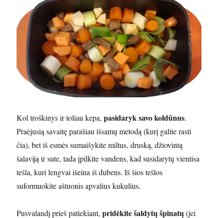
pasidaryk savo koldūnus
Kol troškinys ir toliau kepa,
.
Praėjusią savaitę parašiau išsamų metodą (kurį galite rasti
čia), bet iš esmės sumaišykite miltus, druską, džiovintą
šalaviją ir sute, tada įpilkite vandens, kad susidarytų vientisa
tešla, kuri lengvai išeina iš dubens. Iš šios tešlos
suformuokite aštuonis apvalius kukulius.
pridėkite šaldytų špinatų
Pusvalandį prieš patiekiant,
(jei