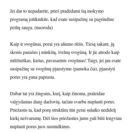
Jei dar to nepadarėte, prieš pradėdami šią mokymo
programą įsitikinkite, kad esate susipažinę su pagrindine
peilių sauga. (nuoroda)
Kaip ir svogūnai, porai yra aliumo rūšis. Tiesą sakant, jų
skonis panašus į minkštą, švelnų svogūną. Ir jie atrodo kaip
milžiniškas, kietas, pavasarinis svogūnas! Taigi, jei jau esate
susipažinę su svogūnų pjaustymu (pamoka čia), pjaustyti
porus yra gana paprasta.
Dabar tai yra žingsnis, kurį, kaip žinoma, praleidau
valgydamas daug daržovių, tačiau svarbu nuplauti porus.
Priežastis ta, kad porų struktūra itin gerai sulaiko nedidelį
kiekį nešvarumų. Dėl šios priežasties jums gali būti lengviau
nuplauti porus juos susmulkinus.