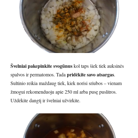
Švelniai pakepinkite svogūnus
kol taps šiek tiek auksinės
pridėkite savo atsargas
spalvos ir permatomos. Tada
.
Sultinio reikia maždaug tiek, kiek norisi sriubos – vienam
žmogui rekomenduoju apie 250 ml arba pusę puslitros.
Uždėkite dangtį ir švelniai užvirkite.