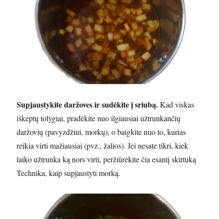
Supjaustykite daržoves ir sudėkite į sriubą.
Kad viskas
iškeptų tolygiai, pradėkite nuo ilgiausiai užtrunkančių
daržovių (pavyzdžiui, morkų), o baigkite nuo to, kurias
reikia virti mažiausiai (pvz., žalios). Jei nesate tikri, kiek
laiko užtrunka ką nors virti, peržiūrėkite čia esantį skirtuką
Technika, kaip supjaustyti morką.