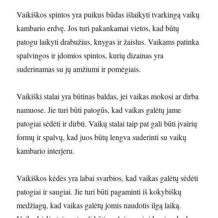
Vaikiškos spintos yra puikus būdas išlaikyti tvarkingą vaikų
kambario erdvę. Jos turi pakankamai vietos, kad būtų
patogu laikyti drabužius, knygas ir žaislus. Vaikams patinka
spalvingos ir įdomios spintos, kurių dizainas yra
suderinamas su jų amžiumi ir pomėgiais.
Vaikiški stalai yra būtinas baldas, jei vaikas mokosi ar dirba
namuose. Jie turi būti patogūs, kad vaikas galėtų jame
patogiai sėdėti ir dirbti. Vaikų stalai taip pat gali būti įvairių
formų ir spalvų, kad juos būtų lengva suderinti su vaikų
kambario interjeru.
Vaikiškos kėdės yra labai svarbios, kad vaikas galėtų sėdėti
patogiai ir saugiai. Jie turi būti pagaminti iš kokybiškų
medžiagų, kad vaikas galėtų jomis naudotis ilgą laiką.