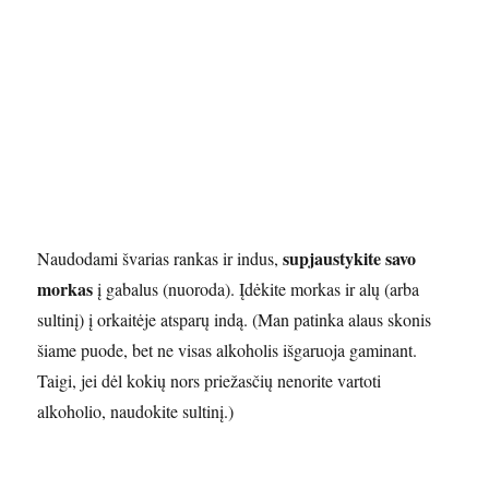
supjaustykite savo
Naudodami švarias rankas ir indus,
morkas
į gabalus (nuoroda). Įdėkite morkas ir alų (arba
sultinį) į orkaitėje atsparų indą. (Man patinka alaus skonis
šiame puode, bet ne visas alkoholis išgaruoja gaminant.
Taigi, jei dėl kokių nors priežasčių nenorite vartoti
alkoholio, naudokite sultinį.)