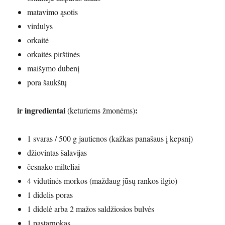
matavimo ąsotis
virdulys
orkaitė
orkaitės pirštinės
maišymo dubenį
pora šaukštų
ir ingredientai
:
(keturiems žmonėms)
1 svaras / 500 g jautienos (kažkas panašaus į kepsnį)
džiovintas šalavijas
česnako milteliai
4 vidutinės morkos (maždaug jūsų rankos ilgio)
1 didelis poras
1 didelė arba 2 mažos saldžiosios bulvės
1 pastarnokas