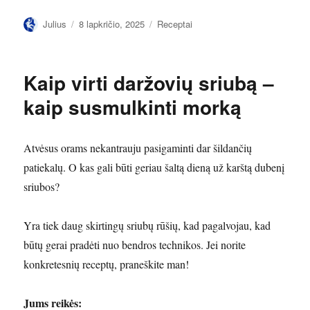
Autorius
Paskelbta
Kategorijos
Julius
8 lapkričio, 2025
Receptai
Kaip virti daržovių sriubą –
kaip susmulkinti morką
Atvėsus orams nekantrauju pasigaminti dar šildančių
patiekalų. O kas gali būti geriau šaltą dieną už karštą dubenį
sriubos?
Yra tiek daug skirtingų sriubų rūšių, kad pagalvojau, kad
būtų gerai pradėti nuo bendros technikos. Jei norite
konkretesnių receptų, praneškite man!
Jums reikės: