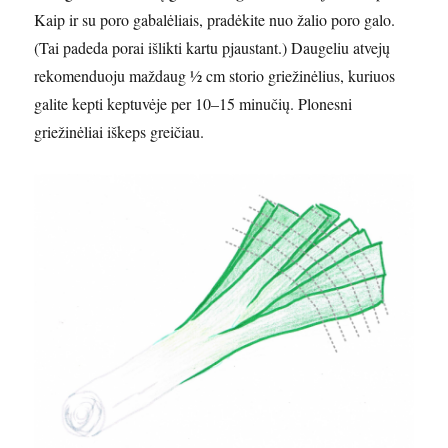
Kaip ir su poro gabalėliais, pradėkite nuo žalio poro galo.
(Tai padeda porai išlikti kartu pjaustant.) Daugeliu atvejų
rekomenduoju maždaug ½ cm storio griežinėlius, kuriuos
galite kepti keptuvėje per 10–15 minučių. Plonesni
griežinėliai iškeps greičiau.