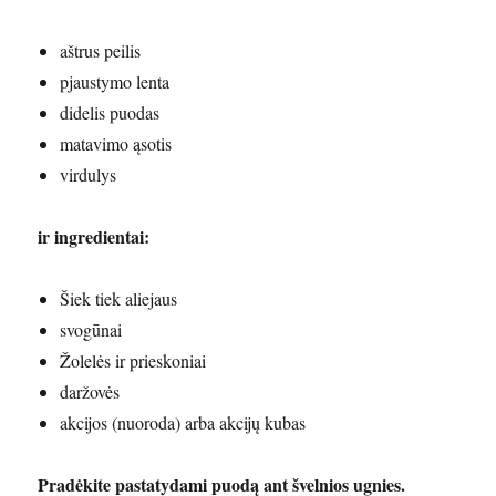
aštrus peilis
pjaustymo lenta
didelis puodas
matavimo ąsotis
virdulys
ir ingredientai:
Šiek tiek aliejaus
svogūnai
Žolelės ir prieskoniai
daržovės
akcijos (nuoroda) arba akcijų kubas
Pradėkite pastatydami puodą ant švelnios ugnies.