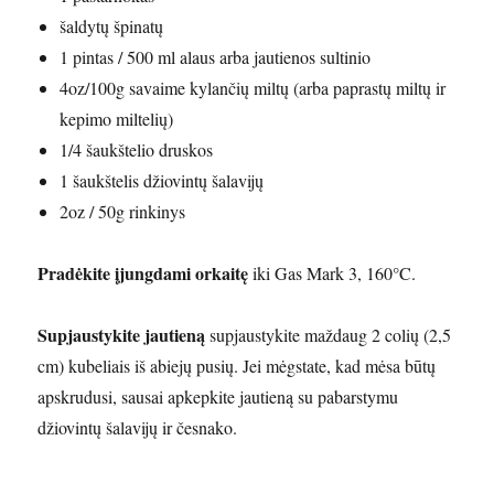
šaldytų špinatų
1 pintas / 500 ml alaus arba jautienos sultinio
4oz/100g savaime kylančių miltų (arba paprastų miltų ir
kepimo miltelių)
1/4 šaukštelio druskos
1 šaukštelis džiovintų šalavijų
2oz / 50g rinkinys
Pradėkite įjungdami orkaitę
iki Gas Mark 3, 160°C.
Supjaustykite jautieną
supjaustykite maždaug 2 colių (2,5
cm) kubeliais iš abiejų pusių. Jei mėgstate, kad mėsa būtų
apskrudusi, sausai apkepkite jautieną su pabarstymu
džiovintų šalavijų ir česnako.