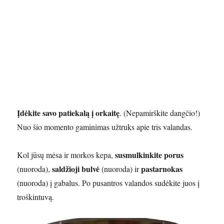
Įdėkite savo patiekalą į orkaitę
. (Nepamirškite dangčio!)
Nuo šio momento gaminimas užtruks apie tris valandas.
susmulkinkite porus
Kol jūsų mėsa ir morkos kepa,
saldžioji bulvė
pastarnokas
(nuoroda),
(nuoroda) ir
(nuoroda) į gabalus. Po pusantros valandos sudėkite juos į
troškintuvą.