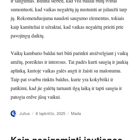
ir saugumas. Būtina stebėti, kad visi baldai būtų tvirtai
sumontuoti, kad vaikas negalėtų jų nustumti ar įsilaužti tarp
jų. Rekomenduojama naudoti saugumo elementus, tokiais
kaip kamšteliai ir užraktai, kad vaikas negalėtų prieiti prie
pavojingų daiktų.
Vaikų kambario baldai turi būti parinkti atsižvelgiant į vaikų
amžių, poreikius ir interesus. Tai padės kurti saugią ir jaukią
aplinką, kurioje vaikas galės augti ir žaisti su malonumu.
Taip pat svarbu rinktis baldus, kurie yra kokybiški ir
patikimi, kad jie galėtų tarnauti ilgą laiką ir tapti saugia ir
patogia erdve jūsų vaikui.
Autorius
Paskelbta
Kategorijos
Julius
8 lapkričio, 2025
Mada
Kaip pasigaminti jautienos