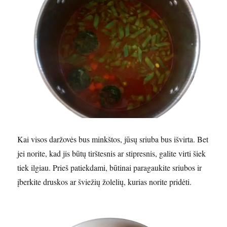
Kai visos daržovės bus minkštos, jūsų sriuba bus išvirta. Bet
jei norite, kad jis būtų tirštesnis ar stipresnis, galite virti šiek
tiek ilgiau. Prieš patiekdami, būtinai paragaukite sriubos ir
įberkite druskos ar šviežių žolelių, kurias norite pridėti.