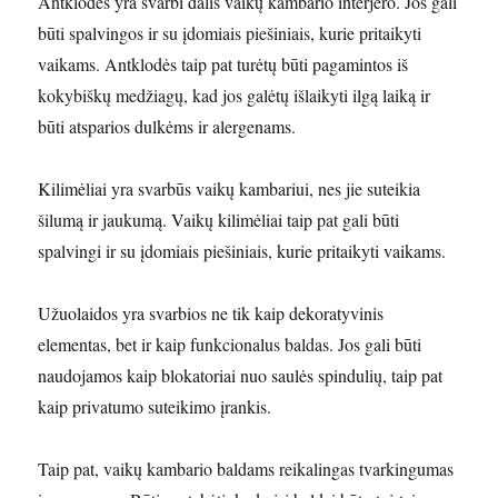
Antklodės yra svarbi dalis vaikų kambario interjero. Jos gali
būti spalvingos ir su įdomiais piešiniais, kurie pritaikyti
vaikams. Antklodės taip pat turėtų būti pagamintos iš
kokybiškų medžiagų, kad jos galėtų išlaikyti ilgą laiką ir
būti atsparios dulkėms ir alergenams.
Kilimėliai yra svarbūs vaikų kambariui, nes jie suteikia
šilumą ir jaukumą. Vaikų kilimėliai taip pat gali būti
spalvingi ir su įdomiais piešiniais, kurie pritaikyti vaikams.
Užuolaidos yra svarbios ne tik kaip dekoratyvinis
elementas, bet ir kaip funkcionalus baldas. Jos gali būti
naudojamos kaip blokatoriai nuo saulės spindulių, taip pat
kaip privatumo suteikimo įrankis.
Taip pat, vaikų kambario baldams reikalingas tvarkingumas