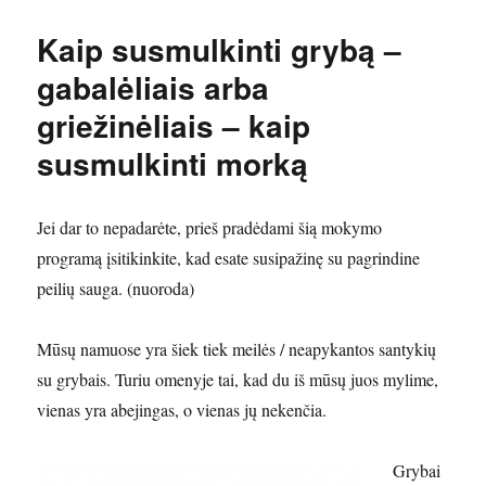
Kaip susmulkinti grybą –
gabalėliais arba
griežinėliais – kaip
susmulkinti morką
Jei dar to nepadarėte, prieš pradėdami šią mokymo
programą įsitikinkite, kad esate susipažinę su pagrindine
peilių sauga. (nuoroda)
Mūsų namuose yra šiek tiek meilės / neapykantos santykių
su grybais. Turiu omenyje tai, kad du iš mūsų juos mylime,
vienas yra abejingas, o vienas jų nekenčia.
Grybai