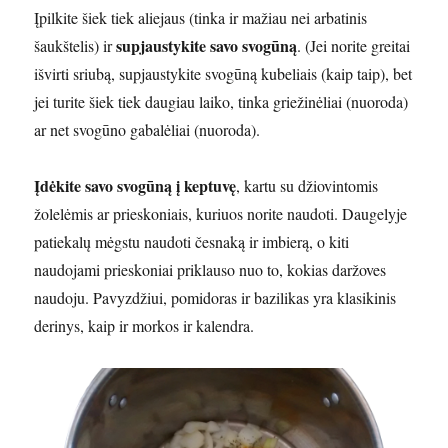
Įpilkite šiek tiek aliejaus (tinka ir mažiau nei arbatinis
supjaustykite savo svogūną
šaukštelis) ir
. (Jei norite greitai
išvirti sriubą, supjaustykite svogūną kubeliais (kaip taip), bet
jei turite šiek tiek daugiau laiko, tinka griežinėliai (nuoroda)
ar net svogūno gabalėliai (nuoroda).
Įdėkite savo svogūną į keptuvę
, kartu su džiovintomis
žolelėmis ar prieskoniais, kuriuos norite naudoti. Daugelyje
patiekalų mėgstu naudoti česnaką ir imbierą, o kiti
naudojami prieskoniai priklauso nuo to, kokias daržoves
naudoju. Pavyzdžiui, pomidoras ir bazilikas yra klasikinis
derinys, kaip ir morkos ir kalendra.