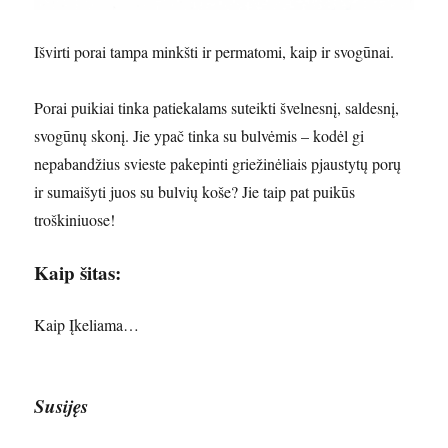
Išvirti porai tampa minkšti ir permatomi, kaip ir svogūnai.
Porai puikiai tinka patiekalams suteikti švelnesnį, saldesnį,
svogūnų skonį. Jie ypač tinka su bulvėmis – kodėl gi
nepabandžius svieste pakepinti griežinėliais pjaustytų porų
ir sumaišyti juos su bulvių koše? Jie taip pat puikūs
troškiniuose!
Kaip šitas:
Kaip
Įkeliama…
Susijęs