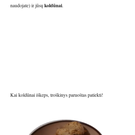
koldūnai
naudojate) ir jūsų
.
Kai koldūnai iškeps, troškinys paruoštas patiekti!