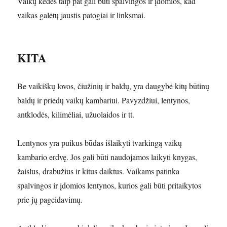
Vaikų kėdės taip pat gali būti spalvingos ir įdomios, kad
vaikas galėtų jaustis patogiai ir linksmai.
KITA
Be vaikiškų lovos, čiužinių ir baldų, yra daugybė kitų būtinų
baldų ir priedų vaikų kambariui. Pavyzdžiui, lentynos,
antklodės, kilimėliai, užuolaidos ir tt.
Lentynos yra puikus būdas išlaikyti tvarkingą vaikų
kambario erdvę. Jos gali būti naudojamos laikyti knygas,
žaislus, drabužius ir kitus daiktus. Vaikams patinka
spalvingos ir įdomios lentynos, kurios gali būti pritaikytos
prie jų pageidavimų.