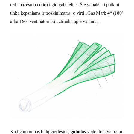
tiek mažesnio colio) ilgio gabalėlius. Šie gabalėliai puikiai
tinka kepsniams ir troškinimams, o virti „Gas Mark 4“ (180°
arba 160° ventiliatorius) užtrunka apie valandą.
gabalas
Kad gaminimas būtų greitesnis,
vietoj to tavo porai.