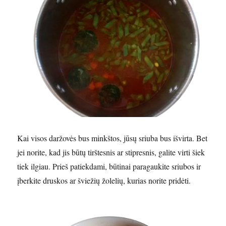
Kai visos daržovės bus minkštos, jūsų sriuba bus išvirta. Bet
jei norite, kad jis būtų tirštesnis ar stipresnis, galite virti šiek
tiek ilgiau. Prieš patiekdami, būtinai paragaukite sriubos ir
įberkite druskos ar šviežių žolelių, kurias norite pridėti.