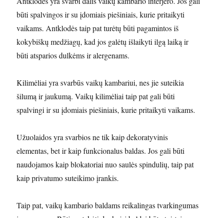
Antklodės yra svarbi dalis vaikų kambario interjero. Jos gali
būti spalvingos ir su įdomiais piešiniais, kurie pritaikyti
vaikams. Antklodės taip pat turėtų būti pagamintos iš
kokybiškų medžiagų, kad jos galėtų išlaikyti ilgą laiką ir
būti atsparios dulkėms ir alergenams.
Kilimėliai yra svarbūs vaikų kambariui, nes jie suteikia
šilumą ir jaukumą. Vaikų kilimėliai taip pat gali būti
spalvingi ir su įdomiais piešiniais, kurie pritaikyti vaikams.
Užuolaidos yra svarbios ne tik kaip dekoratyvinis
elementas, bet ir kaip funkcionalus baldas. Jos gali būti
naudojamos kaip blokatoriai nuo saulės spindulių, taip pat
kaip privatumo suteikimo įrankis.
Taip pat, vaikų kambario baldams reikalingas tvarkingumas