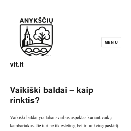
MENIU
vlt.lt
Vaikiški baldai – kaip
rinktis?
Vaikiški baldai yra labai svarbus aspektas kuriant vaikų
kambariukus. Jie turi ne tik estetinę, bet ir funkcinę paskirtį.