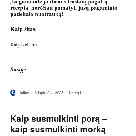
Jei gaminate jautienos troškinį pagal šį
receptą, norėčiau pamatyti jūsų pagaminto
patiekalo nuotrauką!
Kaip šitas:
Kaip
Įkeliama…
Susijęs
Autorius
Paskelbta
Kategorijos
Julius
8 lapkričio, 2025
Receptai
Kaip susmulkinti porą –
kaip susmulkinti morką