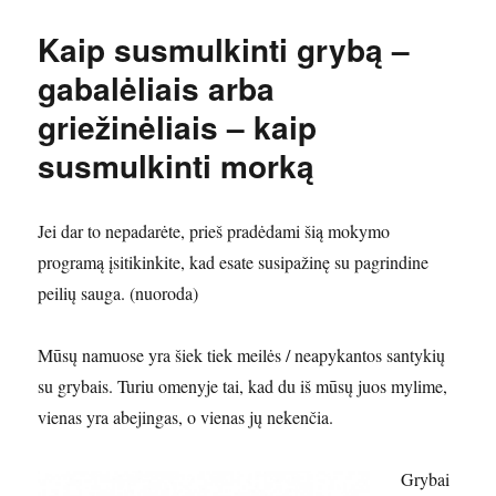
Kaip susmulkinti grybą –
gabalėliais arba
griežinėliais – kaip
susmulkinti morką
Jei dar to nepadarėte, prieš pradėdami šią mokymo
programą įsitikinkite, kad esate susipažinę su pagrindine
peilių sauga. (nuoroda)
Mūsų namuose yra šiek tiek meilės / neapykantos santykių
su grybais. Turiu omenyje tai, kad du iš mūsų juos mylime,
vienas yra abejingas, o vienas jų nekenčia.
Grybai