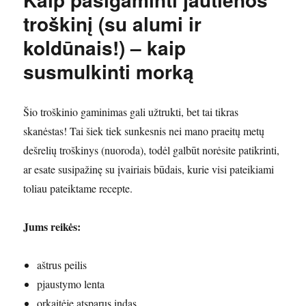
troškinį (su alumi ir
koldūnais!) – kaip
susmulkinti morką
Šio troškinio gaminimas gali užtrukti, bet tai tikras
skanėstas! Tai šiek tiek sunkesnis nei mano praeitų metų
dešrelių troškinys (nuoroda), todėl galbūt norėsite patikrinti,
ar esate susipažinę su įvairiais būdais, kurie visi pateikiami
toliau pateiktame recepte.
Jums reikės:
aštrus peilis
pjaustymo lenta
orkaitėje atsparus indas