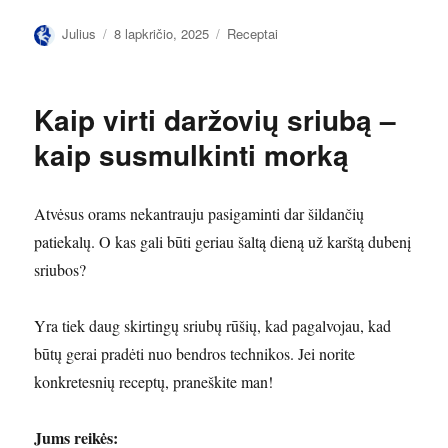
Autorius
Paskelbta
Kategorijos
Julius
8 lapkričio, 2025
Receptai
Kaip virti daržovių sriubą –
kaip susmulkinti morką
Atvėsus orams nekantrauju pasigaminti dar šildančių
patiekalų. O kas gali būti geriau šaltą dieną už karštą dubenį
sriubos?
Yra tiek daug skirtingų sriubų rūšių, kad pagalvojau, kad
būtų gerai pradėti nuo bendros technikos. Jei norite
konkretesnių receptų, praneškite man!
Jums reikės: