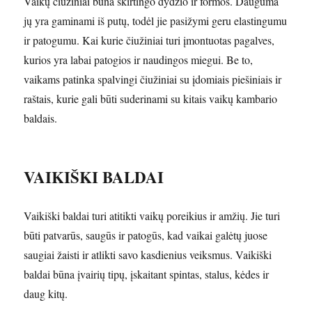
Vaikų čiužiniai būna skirtingo dydžio ir formos. Dauguma
jų yra gaminami iš putų, todėl jie pasižymi geru elastingumu
ir patogumu. Kai kurie čiužiniai turi įmontuotas pagalves,
kurios yra labai patogios ir naudingos miegui. Be to,
vaikams patinka spalvingi čiužiniai su įdomiais piešiniais ir
raštais, kurie gali būti suderinami su kitais vaikų kambario
baldais.
VAIKIŠKI BALDAI
Vaikiški baldai turi atitikti vaikų poreikius ir amžių. Jie turi
būti patvarūs, saugūs ir patogūs, kad vaikai galėtų juose
saugiai žaisti ir atlikti savo kasdienius veiksmus. Vaikiški
baldai būna įvairių tipų, įskaitant spintas, stalus, kėdes ir
daug kitų.