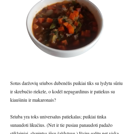
Sotus daržovių sriubos dubenėlis puikiai tiks su lydytu sūriu
ir skrebučio riekele, o kodėl nepagardinus ir patiekus su
kiaušiniu ir makaronais?
Sriuba yra toks universalus patiekalas; puikiai tinka
sunaudoti likučius. (Net ir tie pusiau panaudoti padažo
stiklainiai, slypintys jūsų šaldytuve.) Išvirę galite net viską