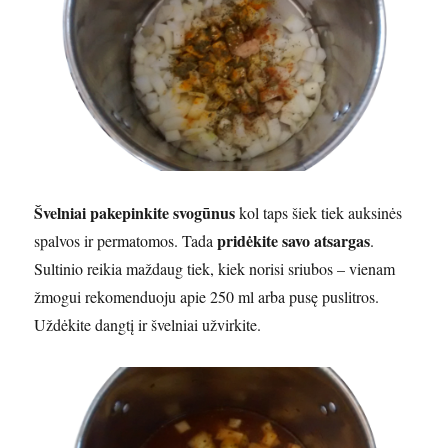
Švelniai pakepinkite svogūnus
kol taps šiek tiek auksinės
pridėkite savo atsargas
spalvos ir permatomos. Tada
.
Sultinio reikia maždaug tiek, kiek norisi sriubos – vienam
žmogui rekomenduoju apie 250 ml arba pusę puslitros.
Uždėkite dangtį ir švelniai užvirkite.