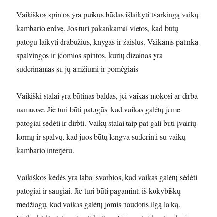
Vaikiškos spintos yra puikus būdas išlaikyti tvarkingą vaikų
kambario erdvę. Jos turi pakankamai vietos, kad būtų
patogu laikyti drabužius, knygas ir žaislus. Vaikams patinka
spalvingos ir įdomios spintos, kurių dizainas yra
suderinamas su jų amžiumi ir pomėgiais.
Vaikiški stalai yra būtinas baldas, jei vaikas mokosi ar dirba
namuose. Jie turi būti patogūs, kad vaikas galėtų jame
patogiai sėdėti ir dirbti. Vaikų stalai taip pat gali būti įvairių
formų ir spalvų, kad juos būtų lengva suderinti su vaikų
kambario interjeru.
Vaikiškos kėdės yra labai svarbios, kad vaikas galėtų sėdėti
patogiai ir saugiai. Jie turi būti pagaminti iš kokybiškų
medžiagų, kad vaikas galėtų jomis naudotis ilgą laiką.