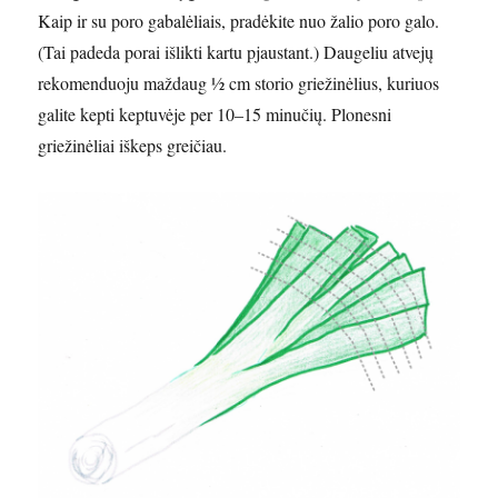
Kaip ir su poro gabalėliais, pradėkite nuo žalio poro galo.
(Tai padeda porai išlikti kartu pjaustant.) Daugeliu atvejų
rekomenduoju maždaug ½ cm storio griežinėlius, kuriuos
galite kepti keptuvėje per 10–15 minučių. Plonesni
griežinėliai iškeps greičiau.