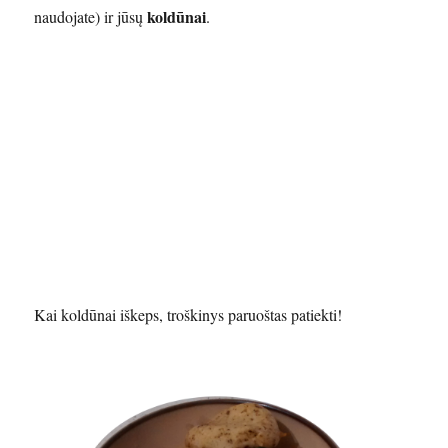
koldūnai
naudojate) ir jūsų
.
Kai koldūnai iškeps, troškinys paruoštas patiekti!