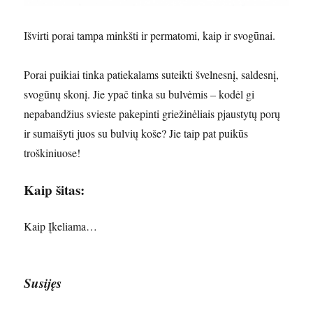
Išvirti porai tampa minkšti ir permatomi, kaip ir svogūnai.
Porai puikiai tinka patiekalams suteikti švelnesnį, saldesnį,
svogūnų skonį. Jie ypač tinka su bulvėmis – kodėl gi
nepabandžius svieste pakepinti griežinėliais pjaustytų porų
ir sumaišyti juos su bulvių koše? Jie taip pat puikūs
troškiniuose!
Kaip šitas:
Kaip
Įkeliama…
Susijęs