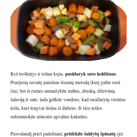
pasidaryk savo koldūnus
Kol troškinys ir toliau kepa,
.
Praėjusią savaitę parašiau išsamų metodą (kurį galite rasti
čia), bet iš esmės sumaišykite miltus, druską, džiovintą
šalaviją ir sute, tada įpilkite vandens, kad susidarytų vientisa
tešla, kuri lengvai išeina iš dubens. Iš šios tešlos
suformuokite aštuonis apvalius kukulius.
pridėkite šaldytų špinatų
Pusvalandį prieš patiekiant,
(jei