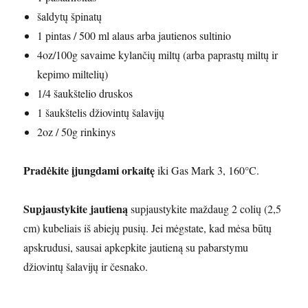
šaldytų špinatų
1 pintas / 500 ml alaus arba jautienos sultinio
4oz/100g savaime kylančių miltų (arba paprastų miltų ir
kepimo miltelių)
1/4 šaukštelio druskos
1 šaukštelis džiovintų šalavijų
2oz / 50g rinkinys
Pradėkite įjungdami orkaitę
iki Gas Mark 3, 160°C.
Supjaustykite jautieną
supjaustykite maždaug 2 colių (2,5
cm) kubeliais iš abiejų pusių. Jei mėgstate, kad mėsa būtų
apskrudusi, sausai apkepkite jautieną su pabarstymu
džiovintų šalavijų ir česnako.