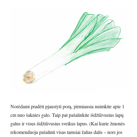
Norėdami pradėti pjaustyti porą, pirmiausia nuimkite apie 1
cm nuo šaknies galo. Taip pat pašalinkite išdžiūvusius lapų
galus ir visus išdžiūvusius sveikus lapus. (Kai kurie žmonės
rekomenduoja pašalinti visas tamsiai žalias dalis – nors jos