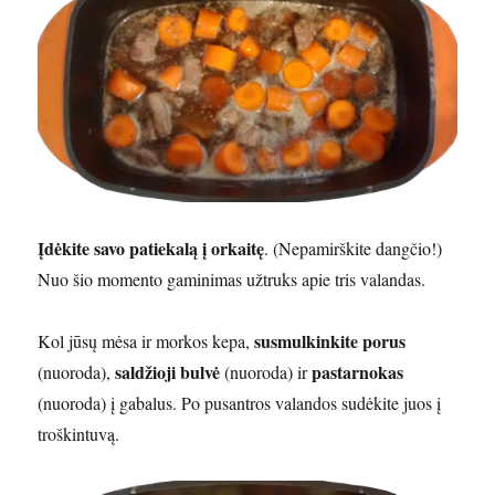
Įdėkite savo patiekalą į orkaitę
. (Nepamirškite dangčio!)
Nuo šio momento gaminimas užtruks apie tris valandas.
susmulkinkite porus
Kol jūsų mėsa ir morkos kepa,
saldžioji bulvė
pastarnokas
(nuoroda),
(nuoroda) ir
(nuoroda) į gabalus. Po pusantros valandos sudėkite juos į
troškintuvą.