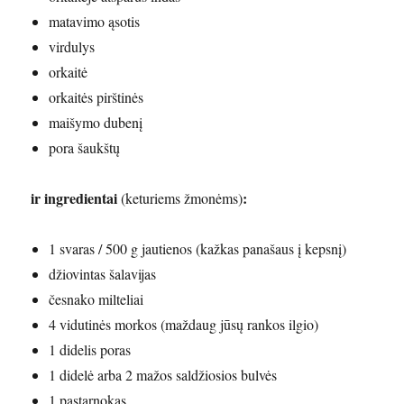
matavimo ąsotis
virdulys
orkaitė
orkaitės pirštinės
maišymo dubenį
pora šaukštų
ir ingredientai
:
(keturiems žmonėms)
1 svaras / 500 g jautienos (kažkas panašaus į kepsnį)
džiovintas šalavijas
česnako milteliai
4 vidutinės morkos (maždaug jūsų rankos ilgio)
1 didelis poras
1 didelė arba 2 mažos saldžiosios bulvės
1 pastarnokas