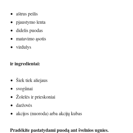
aštrus peilis
pjaustymo lenta
didelis puodas
matavimo ąsotis
virdulys
ir ingredientai:
Šiek tiek aliejaus
svogūnai
Žolelės ir prieskoniai
daržovės
akcijos (nuoroda) arba akcijų kubas
Pradėkite pastatydami puodą ant švelnios ugnies.