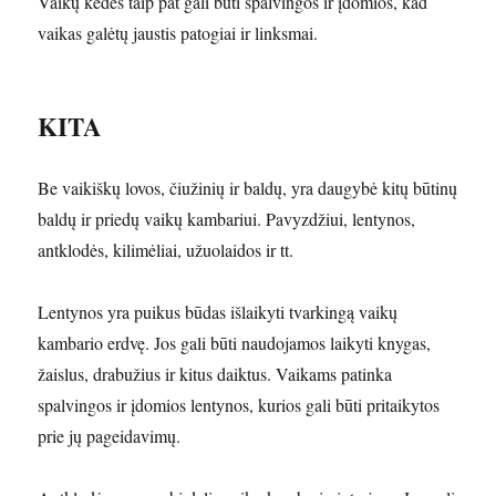
Vaikų kėdės taip pat gali būti spalvingos ir įdomios, kad
vaikas galėtų jaustis patogiai ir linksmai.
KITA
Be vaikiškų lovos, čiužinių ir baldų, yra daugybė kitų būtinų
baldų ir priedų vaikų kambariui. Pavyzdžiui, lentynos,
antklodės, kilimėliai, užuolaidos ir tt.
Lentynos yra puikus būdas išlaikyti tvarkingą vaikų
kambario erdvę. Jos gali būti naudojamos laikyti knygas,
žaislus, drabužius ir kitus daiktus. Vaikams patinka
spalvingos ir įdomios lentynos, kurios gali būti pritaikytos
prie jų pageidavimų.