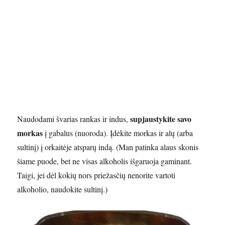
supjaustykite savo
Naudodami švarias rankas ir indus,
morkas
į gabalus (nuoroda). Įdėkite morkas ir alų (arba
sultinį) į orkaitėje atsparų indą. (Man patinka alaus skonis
šiame puode, bet ne visas alkoholis išgaruoja gaminant.
Taigi, jei dėl kokių nors priežasčių nenorite vartoti
alkoholio, naudokite sultinį.)