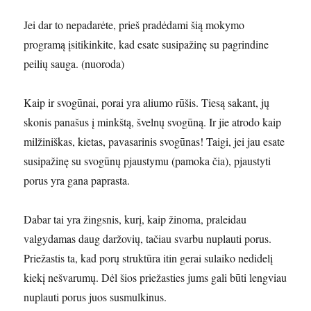
Jei dar to nepadarėte, prieš pradėdami šią mokymo
programą įsitikinkite, kad esate susipažinę su pagrindine
peilių sauga. (nuoroda)
Kaip ir svogūnai, porai yra aliumo rūšis. Tiesą sakant, jų
skonis panašus į minkštą, švelnų svogūną. Ir jie atrodo kaip
milžiniškas, kietas, pavasarinis svogūnas! Taigi, jei jau esate
susipažinę su svogūnų pjaustymu (pamoka čia), pjaustyti
porus yra gana paprasta.
Dabar tai yra žingsnis, kurį, kaip žinoma, praleidau
valgydamas daug daržovių, tačiau svarbu nuplauti porus.
Priežastis ta, kad porų struktūra itin gerai sulaiko nedidelį
kiekį nešvarumų. Dėl šios priežasties jums gali būti lengviau
nuplauti porus juos susmulkinus.