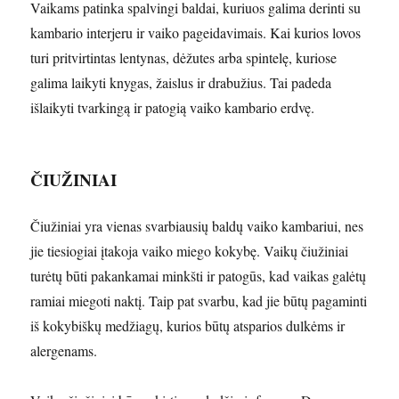
Vaikams patinka spalvingi baldai, kuriuos galima derinti su
kambario interjeru ir vaiko pageidavimais. Kai kurios lovos
turi pritvirtintas lentynas, dėžutes arba spintelę, kuriose
galima laikyti knygas, žaislus ir drabužius. Tai padeda
išlaikyti tvarkingą ir patogią vaiko kambario erdvę.
ČIUŽINIAI
Čiužiniai yra vienas svarbiausių baldų vaiko kambariui, nes
jie tiesiogiai įtakoja vaiko miego kokybę. Vaikų čiužiniai
turėtų būti pakankamai minkšti ir patogūs, kad vaikas galėtų
ramiai miegoti naktį. Taip pat svarbu, kad jie būtų pagaminti
iš kokybiškų medžiagų, kurios būtų atsparios dulkėms ir
alergenams.