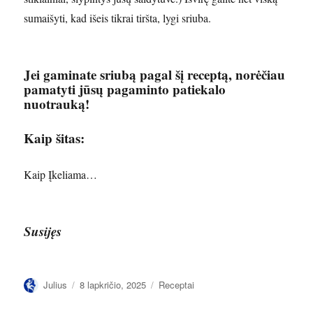
sumaišyti, kad išeis tikrai tiršta, lygi sriuba.
Jei gaminate sriubą pagal šį receptą, norėčiau
pamatyti jūsų pagaminto patiekalo
nuotrauką!
Kaip šitas:
Kaip
Įkeliama…
Susijęs
Autorius
Paskelbta
Kategorijos
Julius
8 lapkričio, 2025
Receptai