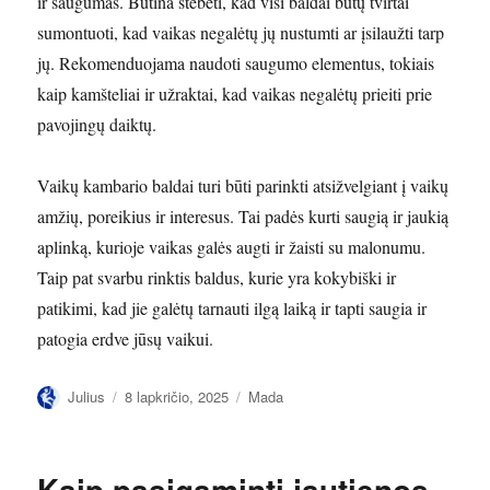
ir saugumas. Būtina stebėti, kad visi baldai būtų tvirtai
sumontuoti, kad vaikas negalėtų jų nustumti ar įsilaužti tarp
jų. Rekomenduojama naudoti saugumo elementus, tokiais
kaip kamšteliai ir užraktai, kad vaikas negalėtų prieiti prie
pavojingų daiktų.
Vaikų kambario baldai turi būti parinkti atsižvelgiant į vaikų
amžių, poreikius ir interesus. Tai padės kurti saugią ir jaukią
aplinką, kurioje vaikas galės augti ir žaisti su malonumu.
Taip pat svarbu rinktis baldus, kurie yra kokybiški ir
patikimi, kad jie galėtų tarnauti ilgą laiką ir tapti saugia ir
patogia erdve jūsų vaikui.
Autorius
Paskelbta
Kategorijos
Julius
8 lapkričio, 2025
Mada
Kaip pasigaminti jautienos