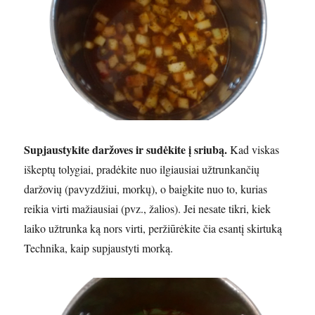
Supjaustykite daržoves ir sudėkite į sriubą.
Kad viskas
iškeptų tolygiai, pradėkite nuo ilgiausiai užtrunkančių
daržovių (pavyzdžiui, morkų), o baigkite nuo to, kurias
reikia virti mažiausiai (pvz., žalios). Jei nesate tikri, kiek
laiko užtrunka ką nors virti, peržiūrėkite čia esantį skirtuką
Technika, kaip supjaustyti morką.