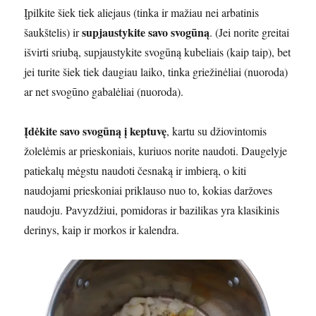
Įpilkite šiek tiek aliejaus (tinka ir mažiau nei arbatinis
supjaustykite savo svogūną
šaukštelis) ir
. (Jei norite greitai
išvirti sriubą, supjaustykite svogūną kubeliais (kaip taip), bet
jei turite šiek tiek daugiau laiko, tinka griežinėliai (nuoroda)
ar net svogūno gabalėliai (nuoroda).
Įdėkite savo svogūną į keptuvę
, kartu su džiovintomis
žolelėmis ar prieskoniais, kuriuos norite naudoti. Daugelyje
patiekalų mėgstu naudoti česnaką ir imbierą, o kiti
naudojami prieskoniai priklauso nuo to, kokias daržoves
naudoju. Pavyzdžiui, pomidoras ir bazilikas yra klasikinis
derinys, kaip ir morkos ir kalendra.