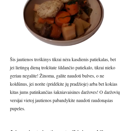
Šis jautienos troškinys tikrai nėra kasdienis patiekalas, bet
jei lietingą dieną trokštate šildančio patiekalo, tikrai nieko
geriau negalite! Žinoma, galite naudoti bulves, o ne
koldūnus, jei norite (pridėkite jų pradžioje) arba bet kokias
kitas jums patinkančias šakniavaisines daržoves! O daržovių
versijai vietoj jautienos pabandykite naudoti raudonąsias
pupeles.