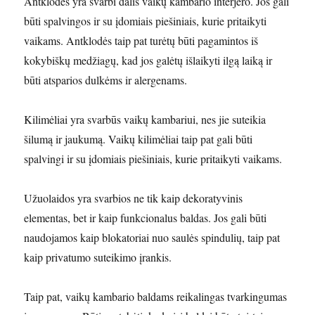
Antklodės yra svarbi dalis vaikų kambario interjero. Jos gali
būti spalvingos ir su įdomiais piešiniais, kurie pritaikyti
vaikams. Antklodės taip pat turėtų būti pagamintos iš
kokybiškų medžiagų, kad jos galėtų išlaikyti ilgą laiką ir
būti atsparios dulkėms ir alergenams.
Kilimėliai yra svarbūs vaikų kambariui, nes jie suteikia
šilumą ir jaukumą. Vaikų kilimėliai taip pat gali būti
spalvingi ir su įdomiais piešiniais, kurie pritaikyti vaikams.
Užuolaidos yra svarbios ne tik kaip dekoratyvinis
elementas, bet ir kaip funkcionalus baldas. Jos gali būti
naudojamos kaip blokatoriai nuo saulės spindulių, taip pat
kaip privatumo suteikimo įrankis.
Taip pat, vaikų kambario baldams reikalingas tvarkingumas