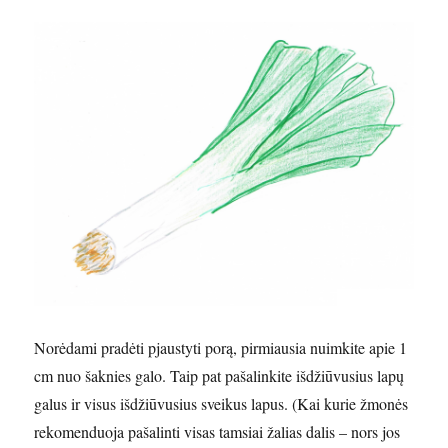
Norėdami pradėti pjaustyti porą, pirmiausia nuimkite apie 1
cm nuo šaknies galo. Taip pat pašalinkite išdžiūvusius lapų
galus ir visus išdžiūvusius sveikus lapus. (Kai kurie žmonės
rekomenduoja pašalinti visas tamsiai žalias dalis – nors jos