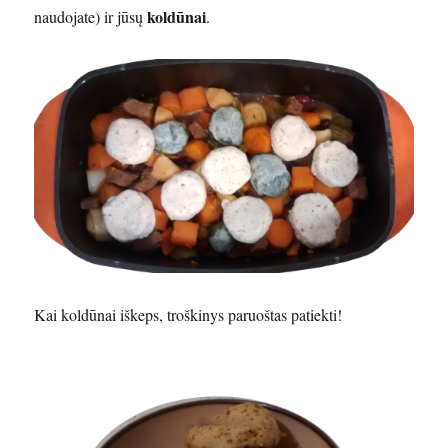
koldūnai
naudojate) ir jūsų
.
Kai koldūnai iškeps, troškinys paruoštas patiekti!