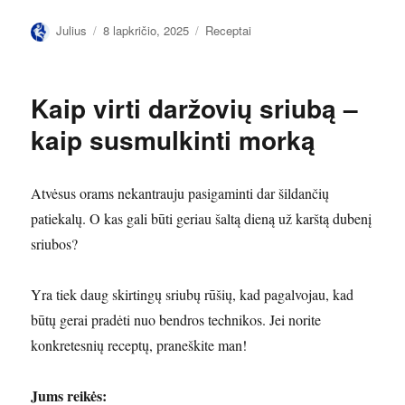
Autorius
Paskelbta
Kategorijos
Julius
8 lapkričio, 2025
Receptai
Kaip virti daržovių sriubą –
kaip susmulkinti morką
Atvėsus orams nekantrauju pasigaminti dar šildančių
patiekalų. O kas gali būti geriau šaltą dieną už karštą dubenį
sriubos?
Yra tiek daug skirtingų sriubų rūšių, kad pagalvojau, kad
būtų gerai pradėti nuo bendros technikos. Jei norite
konkretesnių receptų, praneškite man!
Jums reikės: