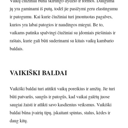
Vaikų čiužiniai būna skirtingo dydžio ir formos. Dauguma
jų yra gaminami iš putų, todėl jie pasižymi geru elastingumu
ir patogumu. Kai kurie čiužiniai turi įmontuotas pagalves,
kurios yra labai patogios ir naudingos miegui. Be to,
vaikams patinka spalvingi čiužiniai su įdomiais piešiniais ir
raštais, kurie gali būti suderinami su kitais vaikų kambario
baldais.
VAIKIŠKI BALDAI
Vaikiški baldai turi atitikti vaikų poreikius ir amžių. Jie turi
būti patvarūs, saugūs ir patogūs, kad vaikai galėtų juose
saugiai žaisti ir atlikti savo kasdienius veiksmus. Vaikiški
baldai būna įvairių tipų, įskaitant spintas, stalus, kėdes ir
daug kitų.