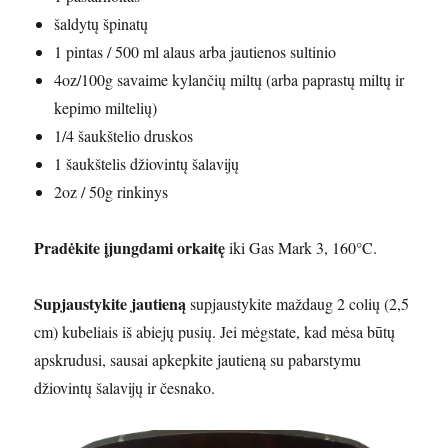
šaldytų špinatų
1 pintas / 500 ml alaus arba jautienos sultinio
4oz/100g savaime kylančių miltų (arba paprastų miltų ir
kepimo miltelių)
1/4 šaukštelio druskos
1 šaukštelis džiovintų šalavijų
2oz / 50g rinkinys
Pradėkite įjungdami orkaitę
iki Gas Mark 3, 160°C.
Supjaustykite jautieną
supjaustykite maždaug 2 colių (2,5
cm) kubeliais iš abiejų pusių. Jei mėgstate, kad mėsa būtų
apskrudusi, sausai apkepkite jautieną su pabarstymu
džiovintų šalavijų ir česnako.