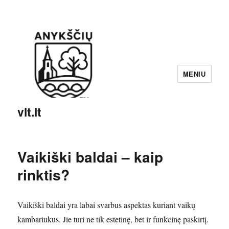
MENIU
vlt.lt
Vaikiški baldai – kaip
rinktis?
Vaikiški baldai yra labai svarbus aspektas kuriant vaikų
kambariukus. Jie turi ne tik estetinę, bet ir funkcinę paskirtį.