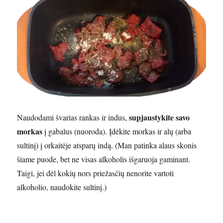
supjaustykite savo
Naudodami švarias rankas ir indus,
morkas
į gabalus (nuoroda). Įdėkite morkas ir alų (arba
sultinį) į orkaitėje atsparų indą. (Man patinka alaus skonis
šiame puode, bet ne visas alkoholis išgaruoja gaminant.
Taigi, jei dėl kokių nors priežasčių nenorite vartoti
alkoholio, naudokite sultinį.)