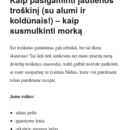
troškinį (su alumi ir
koldūnais!) – kaip
susmulkinti morką
Šio troškinio gaminimas gali užtrukti, bet tai tikras
skanėstas! Tai šiek tiek sunkesnis nei mano praeitų metų
dešrelių troškinys (nuoroda), todėl galbūt norėsite patikrinti,
ar esate susipažinę su įvairiais būdais, kurie visi pateikiami
toliau pateiktame recepte.
Jums reikės:
aštrus peilis
pjaustymo lenta
orkaitėje atsparus indas