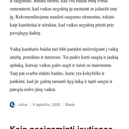
ir saugumas. Būtina stebėti, kad visi baldai būtų tvirtai
sumontuoti, kad vaikas negalėtų jų nustumti ar įsilaužti tarp
jų. Rekomenduojama naudoti saugumo elementus, tokiais
kaip kamšteliai ir užraktai, kad vaikas negalėtų prieiti prie
pavojingų daiktų.
Vaikų kambario baldai turi būti parinkti atsižvelgiant į vaikų
amžių, poreikius ir interesus. Tai padės kurti saugią ir jaukią
aplinką, kurioje vaikas galės augti ir žaisti su malonumu.
Taip pat svarbu rinktis baldus, kurie yra kokybiški ir
patikimi, kad jie galėtų tarnauti ilgą laiką ir tapti saugia ir
patogia erdve jūsų vaikui.
Autorius
Paskelbta
Kategorijos
Julius
8 lapkričio, 2025
Mada
Kaip pasigaminti jautienos