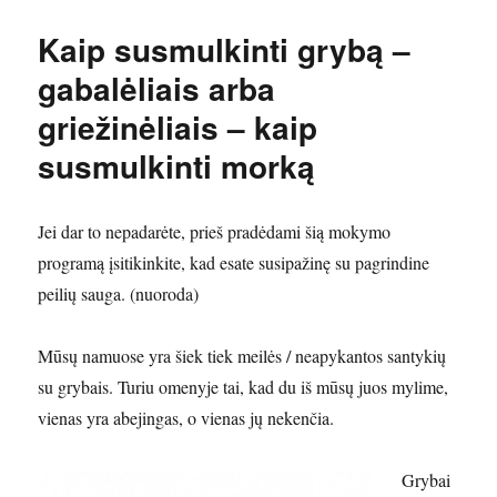
Kaip susmulkinti grybą –
gabalėliais arba
griežinėliais – kaip
susmulkinti morką
Jei dar to nepadarėte, prieš pradėdami šią mokymo
programą įsitikinkite, kad esate susipažinę su pagrindine
peilių sauga. (nuoroda)
Mūsų namuose yra šiek tiek meilės / neapykantos santykių
su grybais. Turiu omenyje tai, kad du iš mūsų juos mylime,
vienas yra abejingas, o vienas jų nekenčia.
Grybai