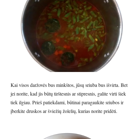
Kai visos daržovės bus minkštos, jūsų sriuba bus išvirta. Bet
jei norite, kad jis būtų tirštesnis ar stipresnis, galite virti šiek
tiek ilgiau. Prieš patiekdami, būtinai paragaukite sriubos ir
įberkite druskos ar šviežių žolelių, kurias norite pridėti.