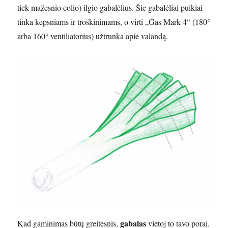
tiek mažesnio colio) ilgio gabalėlius. Šie gabalėliai puikiai
tinka kepsniams ir troškinimams, o virti „Gas Mark 4“ (180°
arba 160° ventiliatorius) užtrunka apie valandą.
gabalas
Kad gaminimas būtų greitesnis,
vietoj to tavo porai.