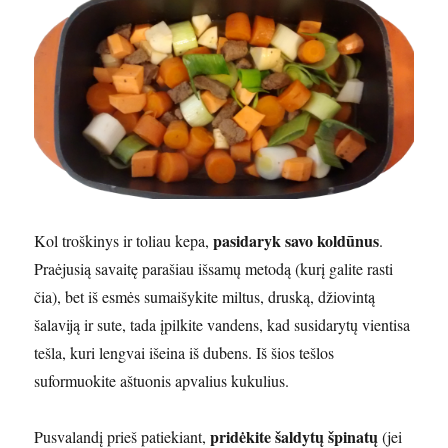
pasidaryk savo koldūnus
Kol troškinys ir toliau kepa,
.
Praėjusią savaitę parašiau išsamų metodą (kurį galite rasti
čia), bet iš esmės sumaišykite miltus, druską, džiovintą
šalaviją ir sute, tada įpilkite vandens, kad susidarytų vientisa
tešla, kuri lengvai išeina iš dubens. Iš šios tešlos
suformuokite aštuonis apvalius kukulius.
pridėkite šaldytų špinatų
Pusvalandį prieš patiekiant,
(jei