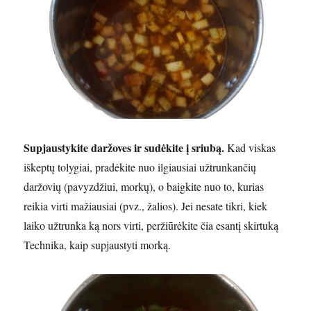
Supjaustykite daržoves ir sudėkite į sriubą.
Kad viskas
iškeptų tolygiai, pradėkite nuo ilgiausiai užtrunkančių
daržovių (pavyzdžiui, morkų), o baigkite nuo to, kurias
reikia virti mažiausiai (pvz., žalios). Jei nesate tikri, kiek
laiko užtrunka ką nors virti, peržiūrėkite čia esantį skirtuką
Technika, kaip supjaustyti morką.