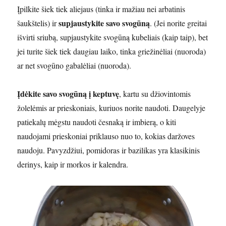
Įpilkite šiek tiek aliejaus (tinka ir mažiau nei arbatinis
supjaustykite savo svogūną
šaukštelis) ir
. (Jei norite greitai
išvirti sriubą, supjaustykite svogūną kubeliais (kaip taip), bet
jei turite šiek tiek daugiau laiko, tinka griežinėliai (nuoroda)
ar net svogūno gabalėliai (nuoroda).
Įdėkite savo svogūną į keptuvę
, kartu su džiovintomis
žolelėmis ar prieskoniais, kuriuos norite naudoti. Daugelyje
patiekalų mėgstu naudoti česnaką ir imbierą, o kiti
naudojami prieskoniai priklauso nuo to, kokias daržoves
naudoju. Pavyzdžiui, pomidoras ir bazilikas yra klasikinis
derinys, kaip ir morkos ir kalendra.