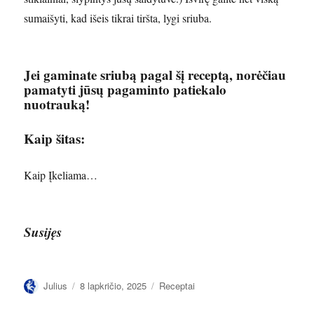
sumaišyti, kad išeis tikrai tiršta, lygi sriuba.
Jei gaminate sriubą pagal šį receptą, norėčiau
pamatyti jūsų pagaminto patiekalo
nuotrauką!
Kaip šitas:
Kaip
Įkeliama…
Susijęs
Autorius
Paskelbta
Kategorijos
Julius
8 lapkričio, 2025
Receptai