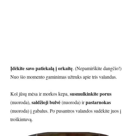
Įdėkite savo patiekalą į orkaitę
. (Nepamirškite dangčio!)
Nuo šio momento gaminimas užtruks apie tris valandas.
susmulkinkite porus
Kol jūsų mėsa ir morkos kepa,
saldžioji bulvė
pastarnokas
(nuoroda),
(nuoroda) ir
(nuoroda) į gabalus. Po pusantros valandos sudėkite juos į
troškintuvą.