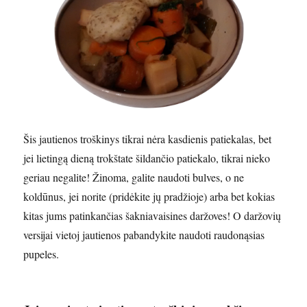
Šis jautienos troškinys tikrai nėra kasdienis patiekalas, bet
jei lietingą dieną trokštate šildančio patiekalo, tikrai nieko
geriau negalite! Žinoma, galite naudoti bulves, o ne
koldūnus, jei norite (pridėkite jų pradžioje) arba bet kokias
kitas jums patinkančias šakniavaisines daržoves! O daržovių
versijai vietoj jautienos pabandykite naudoti raudonąsias
pupeles.