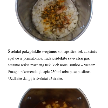
Švelniai pakepinkite svogūnus
kol taps šiek tiek auksinės
pridėkite savo atsargas
spalvos ir permatomos. Tada
.
Sultinio reikia maždaug tiek, kiek norisi sriubos – vienam
žmogui rekomenduoju apie 250 ml arba pusę puslitros.
Uždėkite dangtį ir švelniai užvirkite.