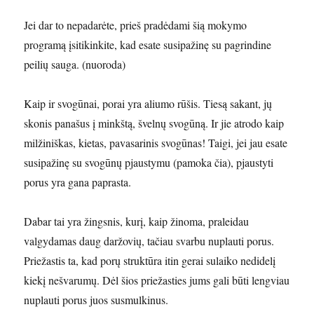
Jei dar to nepadarėte, prieš pradėdami šią mokymo
programą įsitikinkite, kad esate susipažinę su pagrindine
peilių sauga. (nuoroda)
Kaip ir svogūnai, porai yra aliumo rūšis. Tiesą sakant, jų
skonis panašus į minkštą, švelnų svogūną. Ir jie atrodo kaip
milžiniškas, kietas, pavasarinis svogūnas! Taigi, jei jau esate
susipažinę su svogūnų pjaustymu (pamoka čia), pjaustyti
porus yra gana paprasta.
Dabar tai yra žingsnis, kurį, kaip žinoma, praleidau
valgydamas daug daržovių, tačiau svarbu nuplauti porus.
Priežastis ta, kad porų struktūra itin gerai sulaiko nedidelį
kiekį nešvarumų. Dėl šios priežasties jums gali būti lengviau
nuplauti porus juos susmulkinus.