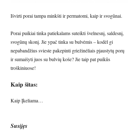
Išvirti porai tampa minkšti ir permatomi, kaip ir svogūnai.
Porai puikiai tinka patiekalams suteikti švelnesnį, saldesnį,
svogūnų skonį. Jie ypač tinka su bulvėmis – kodėl gi
nepabandžius svieste pakepinti griežinėliais pjaustytų porų
ir sumaišyti juos su bulvių koše? Jie taip pat puikūs
troškiniuose!
Kaip šitas:
Kaip
Įkeliama…
Susijęs