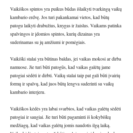
Vaikiškos spintos yra puikus būdas išlaikyti tvarkingą vaikų
kambario erdvę. Jos turi pakankamai vietos, kad būtų
patogu laikyti drabužius, knygas ir žaislus. Vaikams patinka
spalvingos ir įdomios spintos, kurių dizainas yra
suderinamas su jų amžiumi ir pomėgiais.
Vaikiški stalai yra būtinas baldas, jei vaikas mokosi ar dirba
namuose. Jie turi būti patogūs, kad vaikas galėtų jame
patogiai sėdėti ir dirbti. Vaikų stalai taip pat gali būti įvairių
formų ir spalvų, kad juos būtų lengva suderinti su vaikų
kambario interjeru.
Vaikiškos kėdės yra labai svarbios, kad vaikas galėtų sėdėti
patogiai ir saugiai. Jie turi būti pagaminti iš kokybiškų
medžiagų, kad vaikas galėtų jomis naudotis ilgą laiką.