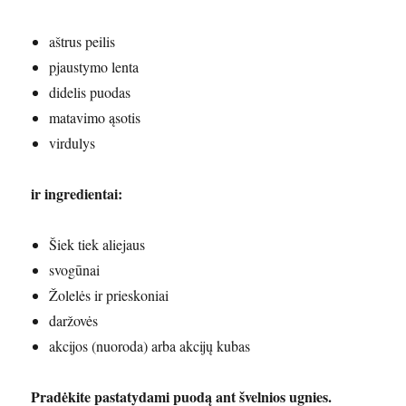
aštrus peilis
pjaustymo lenta
didelis puodas
matavimo ąsotis
virdulys
ir ingredientai:
Šiek tiek aliejaus
svogūnai
Žolelės ir prieskoniai
daržovės
akcijos (nuoroda) arba akcijų kubas
Pradėkite pastatydami puodą ant švelnios ugnies.