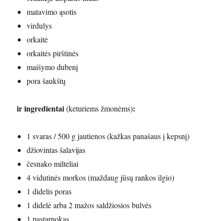
matavimo ąsotis
virdulys
orkaitė
orkaitės pirštinės
maišymo dubenį
pora šaukštų
ir ingredientai
:
(keturiems žmonėms)
1 svaras / 500 g jautienos (kažkas panašaus į kepsnį)
džiovintas šalavijas
česnako milteliai
4 vidutinės morkos (maždaug jūsų rankos ilgio)
1 didelis poras
1 didelė arba 2 mažos saldžiosios bulvės
1 pastarnokas