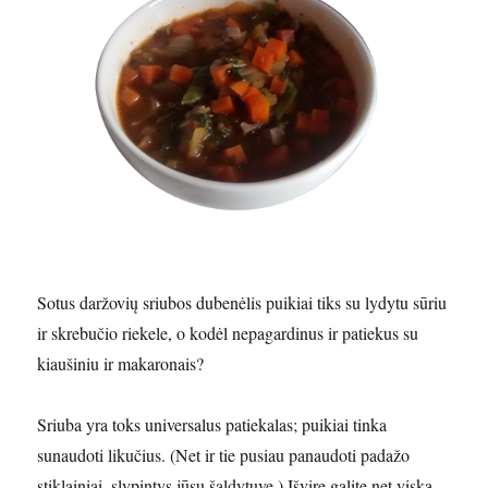
Sotus daržovių sriubos dubenėlis puikiai tiks su lydytu sūriu
ir skrebučio riekele, o kodėl nepagardinus ir patiekus su
kiaušiniu ir makaronais?
Sriuba yra toks universalus patiekalas; puikiai tinka
sunaudoti likučius. (Net ir tie pusiau panaudoti padažo
stiklainiai, slypintys jūsų šaldytuve.) Išvirę galite net viską