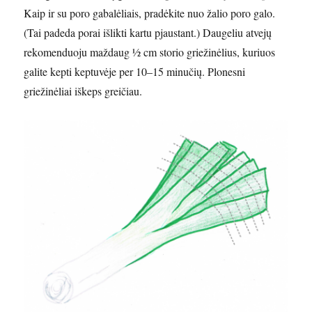
Kaip ir su poro gabalėliais, pradėkite nuo žalio poro galo.
(Tai padeda porai išlikti kartu pjaustant.) Daugeliu atvejų
rekomenduoju maždaug ½ cm storio griežinėlius, kuriuos
galite kepti keptuvėje per 10–15 minučių. Plonesni
griežinėliai iškeps greičiau.