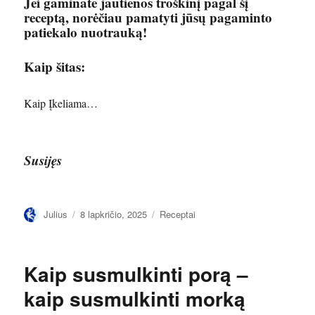
Jei gaminate jautienos troškinį pagal šį
receptą, norėčiau pamatyti jūsų pagaminto
patiekalo nuotrauką!
Kaip šitas:
Kaip
Įkeliama…
Susijęs
Autorius
Paskelbta
Kategorijos
Julius
8 lapkričio, 2025
Receptai
Kaip susmulkinti porą –
kaip susmulkinti morką