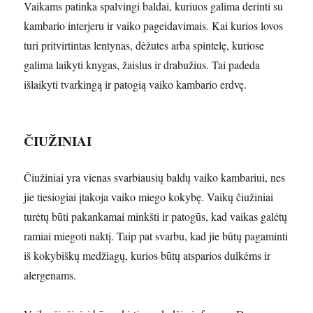
Vaikams patinka spalvingi baldai, kuriuos galima derinti su
kambario interjeru ir vaiko pageidavimais. Kai kurios lovos
turi pritvirtintas lentynas, dėžutes arba spintelę, kuriose
galima laikyti knygas, žaislus ir drabužius. Tai padeda
išlaikyti tvarkingą ir patogią vaiko kambario erdvę.
ČIUŽINIAI
Čiužiniai yra vienas svarbiausių baldų vaiko kambariui, nes
jie tiesiogiai įtakoja vaiko miego kokybę. Vaikų čiužiniai
turėtų būti pakankamai minkšti ir patogūs, kad vaikas galėtų
ramiai miegoti naktį. Taip pat svarbu, kad jie būtų pagaminti
iš kokybiškų medžiagų, kurios būtų atsparios dulkėms ir
alergenams.