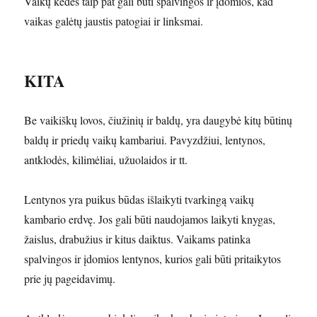
Vaikų kėdės taip pat gali būti spalvingos ir įdomios, kad
vaikas galėtų jaustis patogiai ir linksmai.
KITA
Be vaikiškų lovos, čiužinių ir baldų, yra daugybė kitų būtinų
baldų ir priedų vaikų kambariui. Pavyzdžiui, lentynos,
antklodės, kilimėliai, užuolaidos ir tt.
Lentynos yra puikus būdas išlaikyti tvarkingą vaikų
kambario erdvę. Jos gali būti naudojamos laikyti knygas,
žaislus, drabužius ir kitus daiktus. Vaikams patinka
spalvingos ir įdomios lentynos, kurios gali būti pritaikytos
prie jų pageidavimų.