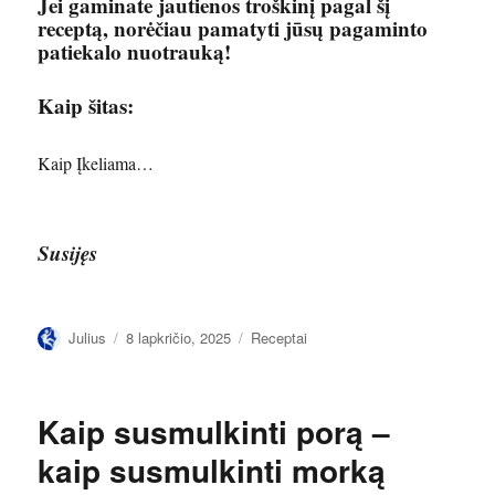
Jei gaminate jautienos troškinį pagal šį
receptą, norėčiau pamatyti jūsų pagaminto
patiekalo nuotrauką!
Kaip šitas:
Kaip
Įkeliama…
Susijęs
Autorius
Paskelbta
Kategorijos
Julius
8 lapkričio, 2025
Receptai
Kaip susmulkinti porą –
kaip susmulkinti morką