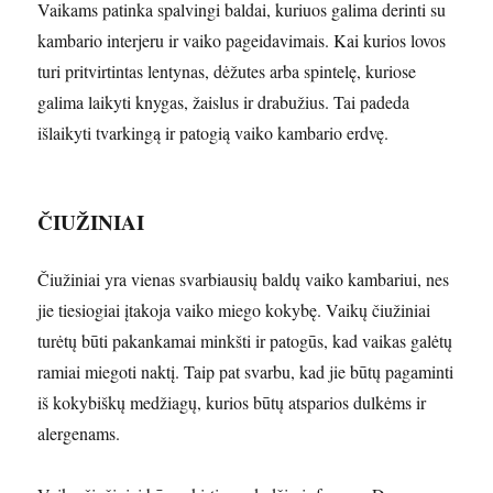
Vaikams patinka spalvingi baldai, kuriuos galima derinti su
kambario interjeru ir vaiko pageidavimais. Kai kurios lovos
turi pritvirtintas lentynas, dėžutes arba spintelę, kuriose
galima laikyti knygas, žaislus ir drabužius. Tai padeda
išlaikyti tvarkingą ir patogią vaiko kambario erdvę.
ČIUŽINIAI
Čiužiniai yra vienas svarbiausių baldų vaiko kambariui, nes
jie tiesiogiai įtakoja vaiko miego kokybę. Vaikų čiužiniai
turėtų būti pakankamai minkšti ir patogūs, kad vaikas galėtų
ramiai miegoti naktį. Taip pat svarbu, kad jie būtų pagaminti
iš kokybiškų medžiagų, kurios būtų atsparios dulkėms ir
alergenams.