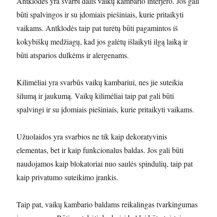
Antklodės yra svarbi dalis vaikų kambario interjero. Jos gali
būti spalvingos ir su įdomiais piešiniais, kurie pritaikyti
vaikams. Antklodės taip pat turėtų būti pagamintos iš
kokybiškų medžiagų, kad jos galėtų išlaikyti ilgą laiką ir
būti atsparios dulkėms ir alergenams.
Kilimėliai yra svarbūs vaikų kambariui, nes jie suteikia
šilumą ir jaukumą. Vaikų kilimėliai taip pat gali būti
spalvingi ir su įdomiais piešiniais, kurie pritaikyti vaikams.
Užuolaidos yra svarbios ne tik kaip dekoratyvinis
elementas, bet ir kaip funkcionalus baldas. Jos gali būti
naudojamos kaip blokatoriai nuo saulės spindulių, taip pat
kaip privatumo suteikimo įrankis.
Taip pat, vaikų kambario baldams reikalingas tvarkingumas