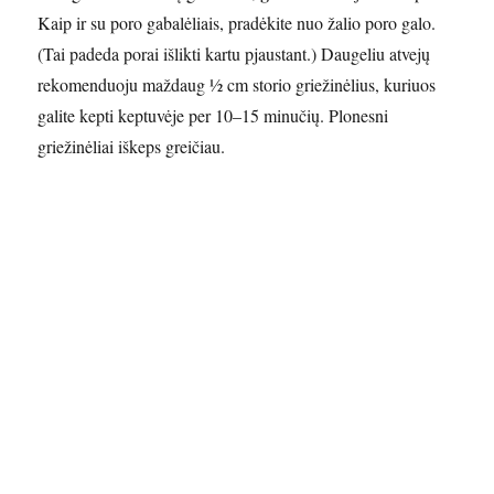
Kaip ir su poro gabalėliais, pradėkite nuo žalio poro galo.
(Tai padeda porai išlikti kartu pjaustant.) Daugeliu atvejų
rekomenduoju maždaug ½ cm storio griežinėlius, kuriuos
galite kepti keptuvėje per 10–15 minučių. Plonesni
griežinėliai iškeps greičiau.