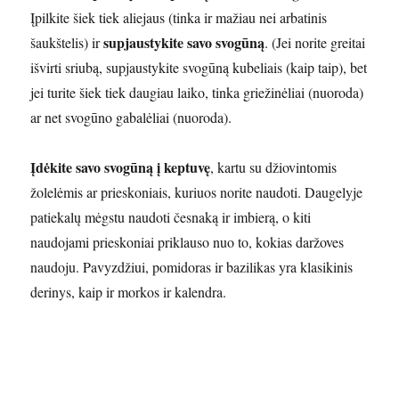
Įpilkite šiek tiek aliejaus (tinka ir mažiau nei arbatinis
supjaustykite savo svogūną
šaukštelis) ir
. (Jei norite greitai
išvirti sriubą, supjaustykite svogūną kubeliais (kaip taip), bet
jei turite šiek tiek daugiau laiko, tinka griežinėliai (nuoroda)
ar net svogūno gabalėliai (nuoroda).
Įdėkite savo svogūną į keptuvę
, kartu su džiovintomis
žolelėmis ar prieskoniais, kuriuos norite naudoti. Daugelyje
patiekalų mėgstu naudoti česnaką ir imbierą, o kiti
naudojami prieskoniai priklauso nuo to, kokias daržoves
naudoju. Pavyzdžiui, pomidoras ir bazilikas yra klasikinis
derinys, kaip ir morkos ir kalendra.