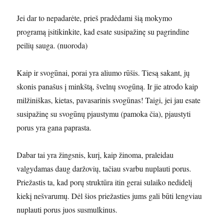
Jei dar to nepadarėte, prieš pradėdami šią mokymo
programą įsitikinkite, kad esate susipažinę su pagrindine
peilių sauga. (nuoroda)
Kaip ir svogūnai, porai yra aliumo rūšis. Tiesą sakant, jų
skonis panašus į minkštą, švelnų svogūną. Ir jie atrodo kaip
milžiniškas, kietas, pavasarinis svogūnas! Taigi, jei jau esate
susipažinę su svogūnų pjaustymu (pamoka čia), pjaustyti
porus yra gana paprasta.
Dabar tai yra žingsnis, kurį, kaip žinoma, praleidau
valgydamas daug daržovių, tačiau svarbu nuplauti porus.
Priežastis ta, kad porų struktūra itin gerai sulaiko nedidelį
kiekį nešvarumų. Dėl šios priežasties jums gali būti lengviau
nuplauti porus juos susmulkinus.