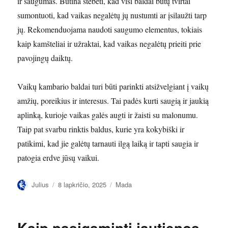
ir saugumas. Būtina stebėti, kad visi baldai būtų tvirtai
sumontuoti, kad vaikas negalėtų jų nustumti ar įsilaužti tarp
jų. Rekomenduojama naudoti saugumo elementus, tokiais
kaip kamšteliai ir užraktai, kad vaikas negalėtų prieiti prie
pavojingų daiktų.
Vaikų kambario baldai turi būti parinkti atsižvelgiant į vaikų
amžių, poreikius ir interesus. Tai padės kurti saugią ir jaukią
aplinką, kurioje vaikas galės augti ir žaisti su malonumu.
Taip pat svarbu rinktis baldus, kurie yra kokybiški ir
patikimi, kad jie galėtų tarnauti ilgą laiką ir tapti saugia ir
patogia erdve jūsų vaikui.
Autorius
Paskelbta
Kategorijos
Julius
8 lapkričio, 2025
Mada
Kaip pasigaminti jautienos