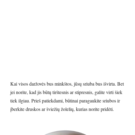
Kai visos daržovės bus minkštos, jūsų sriuba bus išvirta. Bet
jei norite, kad jis būtų tirštesnis ar stipresnis, galite virti šiek
tiek ilgiau. Prieš patiekdami, būtinai paragaukite sriubos ir
įberkite druskos ar šviežių žolelių, kurias norite pridėti.