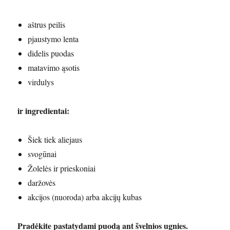
aštrus peilis
pjaustymo lenta
didelis puodas
matavimo ąsotis
virdulys
ir ingredientai:
Šiek tiek aliejaus
svogūnai
Žolelės ir prieskoniai
daržovės
akcijos (nuoroda) arba akcijų kubas
Pradėkite pastatydami puodą ant švelnios ugnies.