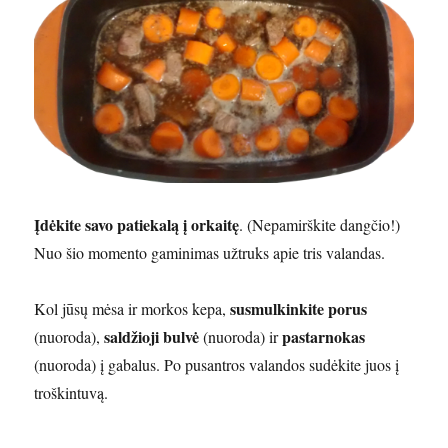
Įdėkite savo patiekalą į orkaitę
. (Nepamirškite dangčio!)
Nuo šio momento gaminimas užtruks apie tris valandas.
susmulkinkite porus
Kol jūsų mėsa ir morkos kepa,
saldžioji bulvė
pastarnokas
(nuoroda),
(nuoroda) ir
(nuoroda) į gabalus. Po pusantros valandos sudėkite juos į
troškintuvą.