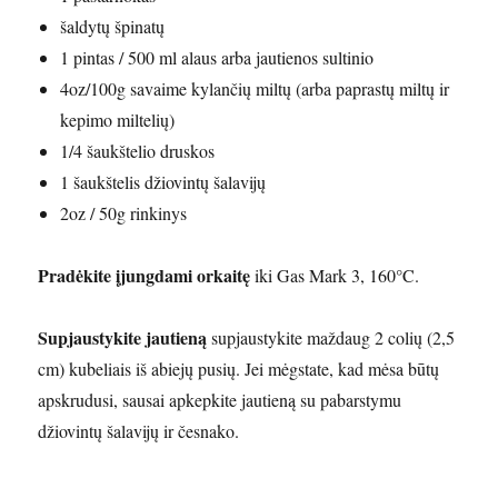
šaldytų špinatų
1 pintas / 500 ml alaus arba jautienos sultinio
4oz/100g savaime kylančių miltų (arba paprastų miltų ir
kepimo miltelių)
1/4 šaukštelio druskos
1 šaukštelis džiovintų šalavijų
2oz / 50g rinkinys
Pradėkite įjungdami orkaitę
iki Gas Mark 3, 160°C.
Supjaustykite jautieną
supjaustykite maždaug 2 colių (2,5
cm) kubeliais iš abiejų pusių. Jei mėgstate, kad mėsa būtų
apskrudusi, sausai apkepkite jautieną su pabarstymu
džiovintų šalavijų ir česnako.