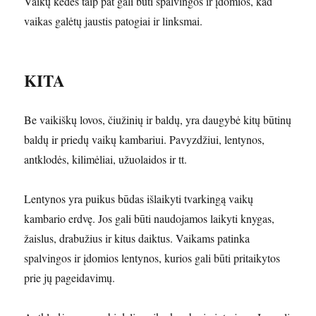
Vaikų kėdės taip pat gali būti spalvingos ir įdomios, kad
vaikas galėtų jaustis patogiai ir linksmai.
KITA
Be vaikiškų lovos, čiužinių ir baldų, yra daugybė kitų būtinų
baldų ir priedų vaikų kambariui. Pavyzdžiui, lentynos,
antklodės, kilimėliai, užuolaidos ir tt.
Lentynos yra puikus būdas išlaikyti tvarkingą vaikų
kambario erdvę. Jos gali būti naudojamos laikyti knygas,
žaislus, drabužius ir kitus daiktus. Vaikams patinka
spalvingos ir įdomios lentynos, kurios gali būti pritaikytos
prie jų pageidavimų.