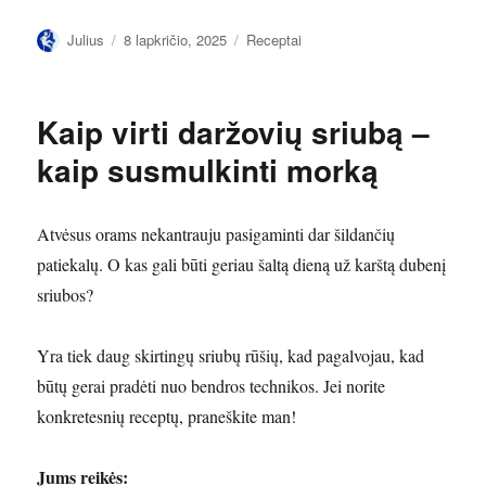
Autorius
Paskelbta
Kategorijos
Julius
8 lapkričio, 2025
Receptai
Kaip virti daržovių sriubą –
kaip susmulkinti morką
Atvėsus orams nekantrauju pasigaminti dar šildančių
patiekalų. O kas gali būti geriau šaltą dieną už karštą dubenį
sriubos?
Yra tiek daug skirtingų sriubų rūšių, kad pagalvojau, kad
būtų gerai pradėti nuo bendros technikos. Jei norite
konkretesnių receptų, praneškite man!
Jums reikės: