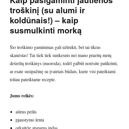
troškinį (su alumi ir
koldūnais!) – kaip
susmulkinti morką
Šio troškinio gaminimas gali užtrukti, bet tai tikras
skanėstas! Tai šiek tiek sunkesnis nei mano praeitų metų
dešrelių troškinys (nuoroda), todėl galbūt norėsite patikrinti,
ar esate susipažinę su įvairiais būdais, kurie visi pateikiami
toliau pateiktame recepte.
Jums reikės:
aštrus peilis
pjaustymo lenta
orkaitėje atsparus indas