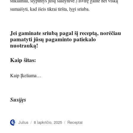
stiklainiai, slypintys jūsų šaldytuve.) Išvirę galite net viską
sumaišyti, kad išeis tikrai tiršta, lygi sriuba.
Jei gaminate sriubą pagal šį receptą, norėčiau
pamatyti jūsų pagaminto patiekalo
nuotrauką!
Kaip šitas:
Kaip
Įkeliama…
Susijęs
Autorius
Paskelbta
Kategorijos
Julius
8 lapkričio, 2025
Receptai