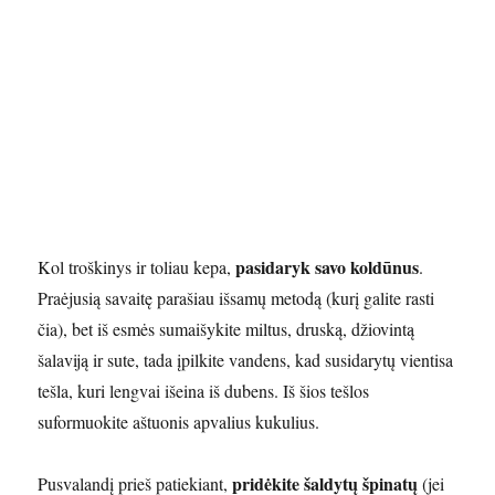
pasidaryk savo koldūnus
Kol troškinys ir toliau kepa,
.
Praėjusią savaitę parašiau išsamų metodą (kurį galite rasti
čia), bet iš esmės sumaišykite miltus, druską, džiovintą
šalaviją ir sute, tada įpilkite vandens, kad susidarytų vientisa
tešla, kuri lengvai išeina iš dubens. Iš šios tešlos
suformuokite aštuonis apvalius kukulius.
pridėkite šaldytų špinatų
Pusvalandį prieš patiekiant,
(jei