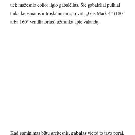
tiek mažesnio colio) ilgio gabalėlius. Šie gabalėliai puikiai
tinka kepsniams ir troškinimams, o virti „Gas Mark 4“ (180°
arba 160° ventiliatorius) užtrunka apie valandą.
gabalas
Kad gaminimas būtų greitesnis,
vietoj to tavo porai.