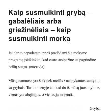
Kaip susmulkinti grybą –
gabalėliais arba
griežinėliais – kaip
susmulkinti morką
Jei dar to nepadarėte, prieš pradėdami šią mokymo
programą įsitikinkite, kad esate susipažinę su pagrindine
peilių sauga. (nuoroda)
Mūsų namuose yra šiek tiek meilės / neapykantos santykių
su grybais. Turiu omenyje tai, kad du iš mūsų juos mylime,
vienas yra abejingas, o vienas jų nekenčia.
Grybai