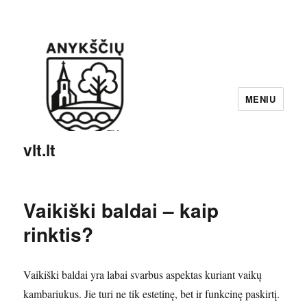
MENIU
vlt.lt
Vaikiški baldai – kaip
rinktis?
Vaikiški baldai yra labai svarbus aspektas kuriant vaikų
kambariukus. Jie turi ne tik estetinę, bet ir funkcinę paskirtį.