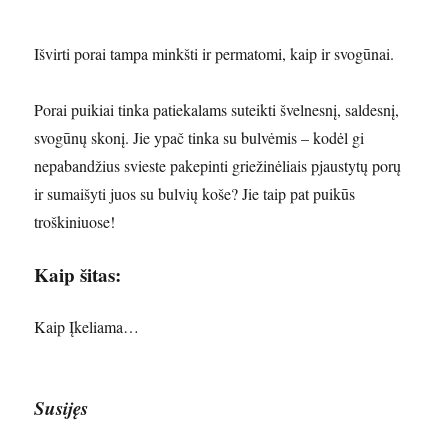
Išvirti porai tampa minkšti ir permatomi, kaip ir svogūnai.
Porai puikiai tinka patiekalams suteikti švelnesnį, saldesnį,
svogūnų skonį. Jie ypač tinka su bulvėmis – kodėl gi
nepabandžius svieste pakepinti griežinėliais pjaustytų porų
ir sumaišyti juos su bulvių koše? Jie taip pat puikūs
troškiniuose!
Kaip šitas:
Kaip
Įkeliama…
Susijęs