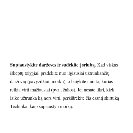
Supjaustykite daržoves ir sudėkite į sriubą.
Kad viskas
iškeptų tolygiai, pradėkite nuo ilgiausiai užtrunkančių
daržovių (pavyzdžiui, morkų), o baigkite nuo to, kurias
reikia virti mažiausiai (pvz., žalios). Jei nesate tikri, kiek
laiko užtrunka ką nors virti, peržiūrėkite čia esantį skirtuką
Technika, kaip supjaustyti morką.