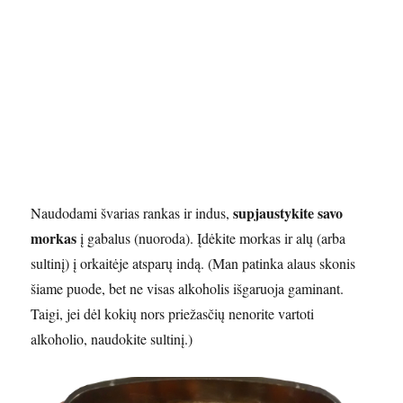
supjaustykite savo
Naudodami švarias rankas ir indus,
morkas
į gabalus (nuoroda). Įdėkite morkas ir alų (arba
sultinį) į orkaitėje atsparų indą. (Man patinka alaus skonis
šiame puode, bet ne visas alkoholis išgaruoja gaminant.
Taigi, jei dėl kokių nors priežasčių nenorite vartoti
alkoholio, naudokite sultinį.)