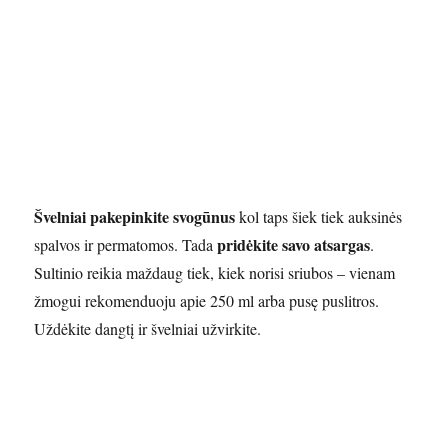
Švelniai pakepinkite svogūnus
kol taps šiek tiek auksinės
pridėkite savo atsargas
spalvos ir permatomos. Tada
.
Sultinio reikia maždaug tiek, kiek norisi sriubos – vienam
žmogui rekomenduoju apie 250 ml arba pusę puslitros.
Uždėkite dangtį ir švelniai užvirkite.