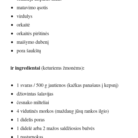
matavimo ąsotis
virdulys
orkaitė
orkaitės pirštinės
maišymo dubenį
pora šaukštų
ir ingredientai
:
(keturiems žmonėms)
1 svaras / 500 g jautienos (kažkas panašaus į kepsnį)
džiovintas šalavijas
česnako milteliai
4 vidutinės morkos (maždaug jūsų rankos ilgio)
1 didelis poras
1 didelė arba 2 mažos saldžiosios bulvės
1 pastarnokas