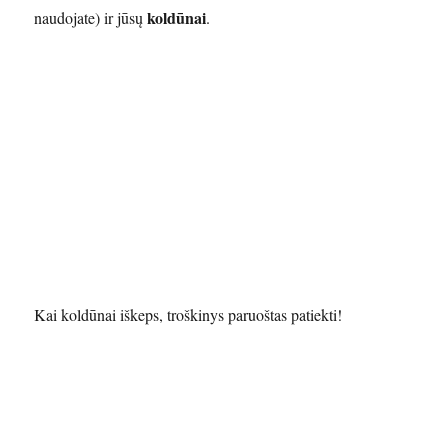
koldūnai
naudojate) ir jūsų
.
Kai koldūnai iškeps, troškinys paruoštas patiekti!