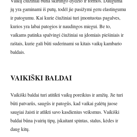
Vaikų čiužiniai būna skirtingo dydžio ir formos. Dauguma
jų yra gaminami iš putų, todėl jie pasižymi geru elastingumu
ir patogumu. Kai kurie čiužiniai turi įmontuotas pagalves,
kurios yra labai patogios ir naudingos miegui. Be to,
vaikams patinka spalvingi čiužiniai su įdomiais piešiniais ir
raštais, kurie gali būti suderinami su kitais vaikų kambario
baldais.
VAIKIŠKI BALDAI
Vaikiški baldai turi atitikti vaikų poreikius ir amžių. Jie turi
būti patvarūs, saugūs ir patogūs, kad vaikai galėtų juose
saugiai žaisti ir atlikti savo kasdienius veiksmus. Vaikiški
baldai būna įvairių tipų, įskaitant spintas, stalus, kėdes ir
daug kitų.