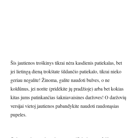
Šis jautienos troškinys tikrai nėra kasdienis patiekalas, bet
jei lietingą dieną trokštate šildančio patiekalo, tikrai nieko
geriau negalite! Žinoma, galite naudoti bulves, o ne
koldūnus, jei norite (pridėkite jų pradžioje) arba bet kokias
kitas jums patinkančias šakniavaisines daržoves! O daržovių
versijai vietoj jautienos pabandykite naudoti raudonąsias
pupeles.