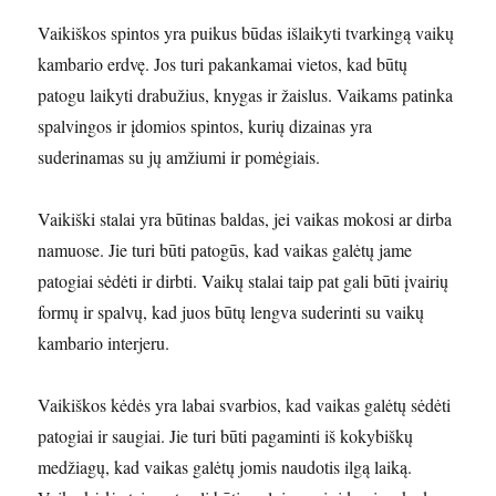
Vaikiškos spintos yra puikus būdas išlaikyti tvarkingą vaikų
kambario erdvę. Jos turi pakankamai vietos, kad būtų
patogu laikyti drabužius, knygas ir žaislus. Vaikams patinka
spalvingos ir įdomios spintos, kurių dizainas yra
suderinamas su jų amžiumi ir pomėgiais.
Vaikiški stalai yra būtinas baldas, jei vaikas mokosi ar dirba
namuose. Jie turi būti patogūs, kad vaikas galėtų jame
patogiai sėdėti ir dirbti. Vaikų stalai taip pat gali būti įvairių
formų ir spalvų, kad juos būtų lengva suderinti su vaikų
kambario interjeru.
Vaikiškos kėdės yra labai svarbios, kad vaikas galėtų sėdėti
patogiai ir saugiai. Jie turi būti pagaminti iš kokybiškų
medžiagų, kad vaikas galėtų jomis naudotis ilgą laiką.