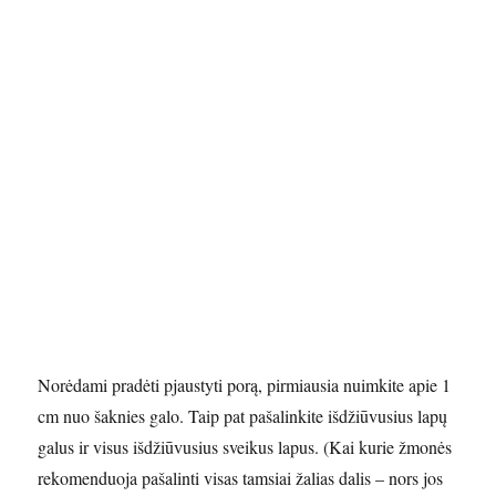
Norėdami pradėti pjaustyti porą, pirmiausia nuimkite apie 1
cm nuo šaknies galo. Taip pat pašalinkite išdžiūvusius lapų
galus ir visus išdžiūvusius sveikus lapus. (Kai kurie žmonės
rekomenduoja pašalinti visas tamsiai žalias dalis – nors jos