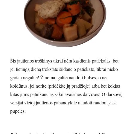
Šis jautienos troškinys tikrai nėra kasdienis patiekalas, bet
jei lietingą dieną trokštate šildančio patiekalo, tikrai nieko
geriau negalite! Žinoma, galite naudoti bulves, o ne
koldūnus, jei norite (pridėkite jų pradžioje) arba bet kokias
kitas jums patinkančias šakniavaisines daržoves! O daržovių
versijai vietoj jautienos pabandykite naudoti raudonąsias
pupeles.