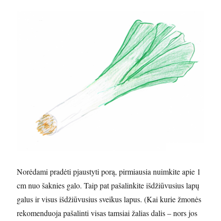
Norėdami pradėti pjaustyti porą, pirmiausia nuimkite apie 1
cm nuo šaknies galo. Taip pat pašalinkite išdžiūvusius lapų
galus ir visus išdžiūvusius sveikus lapus. (Kai kurie žmonės
rekomenduoja pašalinti visas tamsiai žalias dalis – nors jos