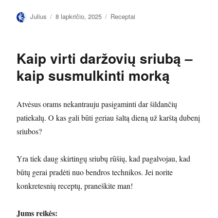
Autorius
Paskelbta
Kategorijos
Julius
8 lapkričio, 2025
Receptai
Kaip virti daržovių sriubą –
kaip susmulkinti morką
Atvėsus orams nekantrauju pasigaminti dar šildančių
patiekalų. O kas gali būti geriau šaltą dieną už karštą dubenį
sriubos?
Yra tiek daug skirtingų sriubų rūšių, kad pagalvojau, kad
būtų gerai pradėti nuo bendros technikos. Jei norite
konkretesnių receptų, praneškite man!
Jums reikės: