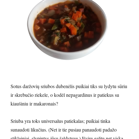
Sotus daržovių sriubos dubenėlis puikiai tiks su lydytu sūriu
ir skrebučio riekele, o kodėl nepagardinus ir patiekus su
kiaušiniu ir makaronais?
Sriuba yra toks universalus patiekalas; puikiai tinka
sunaudoti likučius. (Net ir tie pusiau panaudoti padažo
stiklainiai, slypintys jūsų šaldytuve.) Išvirę galite net viską