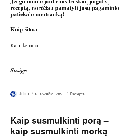
Jei gaminate jautienos troškinį pagal šį
receptą, norėčiau pamatyti jūsų pagaminto
patiekalo nuotrauką!
Kaip šitas:
Kaip
Įkeliama…
Susijęs
Autorius
Paskelbta
Kategorijos
Julius
8 lapkričio, 2025
Receptai
Kaip susmulkinti porą –
kaip susmulkinti morką