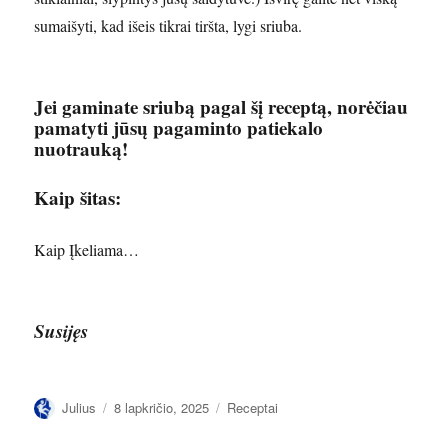
sumaišyti, kad išeis tikrai tiršta, lygi sriuba.
Jei gaminate sriubą pagal šį receptą, norėčiau
pamatyti jūsų pagaminto patiekalo
nuotrauką!
Kaip šitas:
Kaip
Įkeliama…
Susijęs
Autorius
Paskelbta
Kategorijos
Julius
8 lapkričio, 2025
Receptai