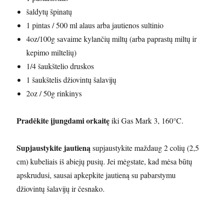
šaldytų špinatų
1 pintas / 500 ml alaus arba jautienos sultinio
4oz/100g savaime kylančių miltų (arba paprastų miltų ir
kepimo miltelių)
1/4 šaukštelio druskos
1 šaukštelis džiovintų šalavijų
2oz / 50g rinkinys
Pradėkite įjungdami orkaitę
iki Gas Mark 3, 160°C.
Supjaustykite jautieną
supjaustykite maždaug 2 colių (2,5
cm) kubeliais iš abiejų pusių. Jei mėgstate, kad mėsa būtų
apskrudusi, sausai apkepkite jautieną su pabarstymu
džiovintų šalavijų ir česnako.