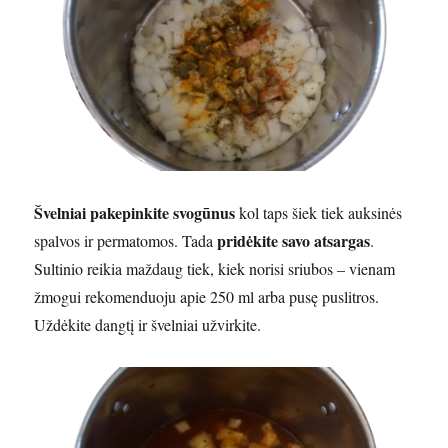
Švelniai pakepinkite svogūnus
kol taps šiek tiek auksinės
pridėkite savo atsargas
spalvos ir permatomos. Tada
.
Sultinio reikia maždaug tiek, kiek norisi sriubos – vienam
žmogui rekomenduoju apie 250 ml arba pusę puslitros.
Uždėkite dangtį ir švelniai užvirkite.