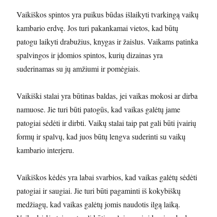
Vaikiškos spintos yra puikus būdas išlaikyti tvarkingą vaikų
kambario erdvę. Jos turi pakankamai vietos, kad būtų
patogu laikyti drabužius, knygas ir žaislus. Vaikams patinka
spalvingos ir įdomios spintos, kurių dizainas yra
suderinamas su jų amžiumi ir pomėgiais.
Vaikiški stalai yra būtinas baldas, jei vaikas mokosi ar dirba
namuose. Jie turi būti patogūs, kad vaikas galėtų jame
patogiai sėdėti ir dirbti. Vaikų stalai taip pat gali būti įvairių
formų ir spalvų, kad juos būtų lengva suderinti su vaikų
kambario interjeru.
Vaikiškos kėdės yra labai svarbios, kad vaikas galėtų sėdėti
patogiai ir saugiai. Jie turi būti pagaminti iš kokybiškų
medžiagų, kad vaikas galėtų jomis naudotis ilgą laiką.