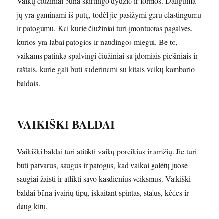
Vaikų čiužiniai būna skirtingo dydžio ir formos. Dauguma
jų yra gaminami iš putų, todėl jie pasižymi geru elastingumu
ir patogumu. Kai kurie čiužiniai turi įmontuotas pagalves,
kurios yra labai patogios ir naudingos miegui. Be to,
vaikams patinka spalvingi čiužiniai su įdomiais piešiniais ir
raštais, kurie gali būti suderinami su kitais vaikų kambario
baldais.
VAIKIŠKI BALDAI
Vaikiški baldai turi atitikti vaikų poreikius ir amžių. Jie turi
būti patvarūs, saugūs ir patogūs, kad vaikai galėtų juose
saugiai žaisti ir atlikti savo kasdienius veiksmus. Vaikiški
baldai būna įvairių tipų, įskaitant spintas, stalus, kėdes ir
daug kitų.