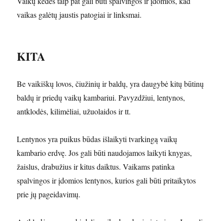
Vaikų kėdės taip pat gali būti spalvingos ir įdomios, kad
vaikas galėtų jaustis patogiai ir linksmai.
KITA
Be vaikiškų lovos, čiužinių ir baldų, yra daugybė kitų būtinų
baldų ir priedų vaikų kambariui. Pavyzdžiui, lentynos,
antklodės, kilimėliai, užuolaidos ir tt.
Lentynos yra puikus būdas išlaikyti tvarkingą vaikų
kambario erdvę. Jos gali būti naudojamos laikyti knygas,
žaislus, drabužius ir kitus daiktus. Vaikams patinka
spalvingos ir įdomios lentynos, kurios gali būti pritaikytos
prie jų pageidavimų.