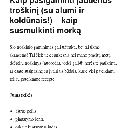
troškinį (su alumi ir
koldūnais!) – kaip
susmulkinti morką
Šio troškinio gaminimas gali užtrukti, bet tai tikras
skanėstas! Tai šiek tiek sunkesnis nei mano praeitų metų
dešrelių troškinys (nuoroda), todėl galbūt norėsite patikrinti,
ar esate susipažinę su įvairiais būdais, kurie visi pateikiami
toliau pateiktame recepte.
Jums reikės:
aštrus peilis
pjaustymo lenta
orkaitėje atsparus indas