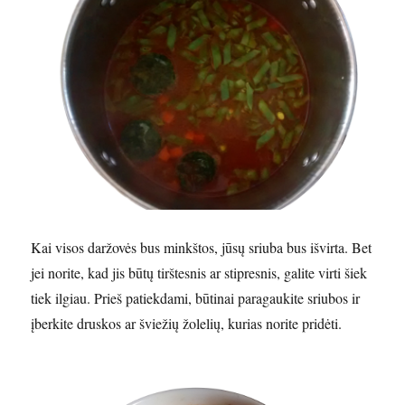
Kai visos daržovės bus minkštos, jūsų sriuba bus išvirta. Bet
jei norite, kad jis būtų tirštesnis ar stipresnis, galite virti šiek
tiek ilgiau. Prieš patiekdami, būtinai paragaukite sriubos ir
įberkite druskos ar šviežių žolelių, kurias norite pridėti.