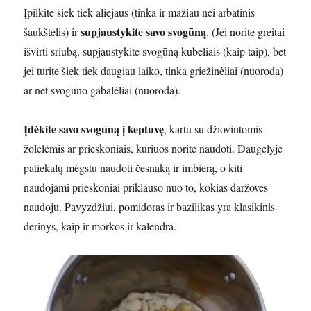
Įpilkite šiek tiek aliejaus (tinka ir mažiau nei arbatinis
supjaustykite savo svogūną
šaukštelis) ir
. (Jei norite greitai
išvirti sriubą, supjaustykite svogūną kubeliais (kaip taip), bet
jei turite šiek tiek daugiau laiko, tinka griežinėliai (nuoroda)
ar net svogūno gabalėliai (nuoroda).
Įdėkite savo svogūną į keptuvę
, kartu su džiovintomis
žolelėmis ar prieskoniais, kuriuos norite naudoti. Daugelyje
patiekalų mėgstu naudoti česnaką ir imbierą, o kiti
naudojami prieskoniai priklauso nuo to, kokias daržoves
naudoju. Pavyzdžiui, pomidoras ir bazilikas yra klasikinis
derinys, kaip ir morkos ir kalendra.