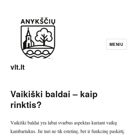
MENIU
vlt.lt
Vaikiški baldai – kaip
rinktis?
Vaikiški baldai yra labai svarbus aspektas kuriant vaikų
kambariukus. Jie turi ne tik estetinę, bet ir funkcinę paskirtį.