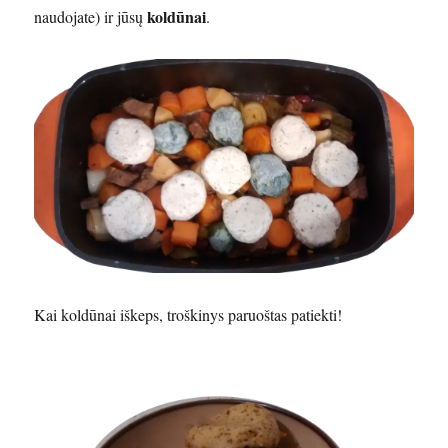
koldūnai
naudojate) ir jūsų
.
Kai koldūnai iškeps, troškinys paruoštas patiekti!