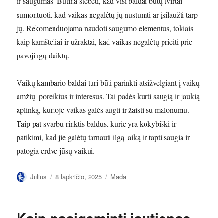
ir saugumas. Būtina stebėti, kad visi baldai būtų tvirtai
sumontuoti, kad vaikas negalėtų jų nustumti ar įsilaužti tarp
jų. Rekomenduojama naudoti saugumo elementus, tokiais
kaip kamšteliai ir užraktai, kad vaikas negalėtų prieiti prie
pavojingų daiktų.
Vaikų kambario baldai turi būti parinkti atsižvelgiant į vaikų
amžių, poreikius ir interesus. Tai padės kurti saugią ir jaukią
aplinką, kurioje vaikas galės augti ir žaisti su malonumu.
Taip pat svarbu rinktis baldus, kurie yra kokybiški ir
patikimi, kad jie galėtų tarnauti ilgą laiką ir tapti saugia ir
patogia erdve jūsų vaikui.
Autorius
Paskelbta
Kategorijos
Julius
8 lapkričio, 2025
Mada
Kaip pasigaminti jautienos