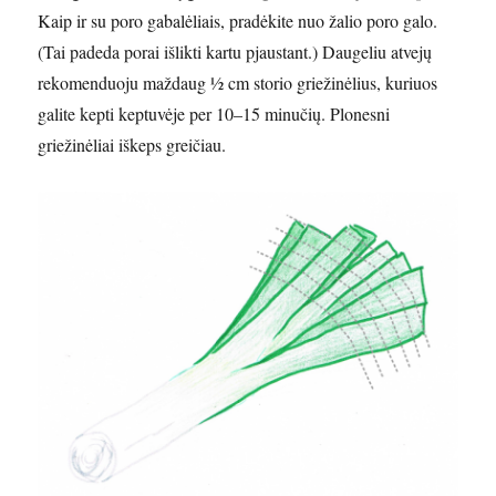
Kaip ir su poro gabalėliais, pradėkite nuo žalio poro galo.
(Tai padeda porai išlikti kartu pjaustant.) Daugeliu atvejų
rekomenduoju maždaug ½ cm storio griežinėlius, kuriuos
galite kepti keptuvėje per 10–15 minučių. Plonesni
griežinėliai iškeps greičiau.