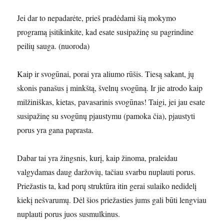
Jei dar to nepadarėte, prieš pradėdami šią mokymo
programą įsitikinkite, kad esate susipažinę su pagrindine
peilių sauga. (nuoroda)
Kaip ir svogūnai, porai yra aliumo rūšis. Tiesą sakant, jų
skonis panašus į minkštą, švelnų svogūną. Ir jie atrodo kaip
milžiniškas, kietas, pavasarinis svogūnas! Taigi, jei jau esate
susipažinę su svogūnų pjaustymu (pamoka čia), pjaustyti
porus yra gana paprasta.
Dabar tai yra žingsnis, kurį, kaip žinoma, praleidau
valgydamas daug daržovių, tačiau svarbu nuplauti porus.
Priežastis ta, kad porų struktūra itin gerai sulaiko nedidelį
kiekį nešvarumų. Dėl šios priežasties jums gali būti lengviau
nuplauti porus juos susmulkinus.