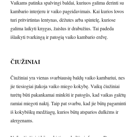
Vaikams patinka spalvingi baldai, kuriuos galima derinti su
kambario interjeru ir vaiko pageidavimais. Kai kurios lovos
turi pritvirtintas lentynas, dėžutes arba spintelę, kuriose
galima laikyti knygas, žaislus ir drabužius. Tai padeda
išlaikyti tvarkingą ir patogią vaiko kambario erdvę.
ČIUŽINIAI
Čiužiniai yra vienas svarbiausių baldų vaiko kambariui, nes
jie tiesiogiai įtakoja vaiko miego kokybę. Vaikų čiužiniai
turėtų būti pakankamai minkšti ir patogūs, kad vaikas galėtų
ramiai miegoti naktį. Taip pat svarbu, kad jie būtų pagaminti
iš kokybiškų medžiagų, kurios būtų atsparios dulkėms ir
alergenams.