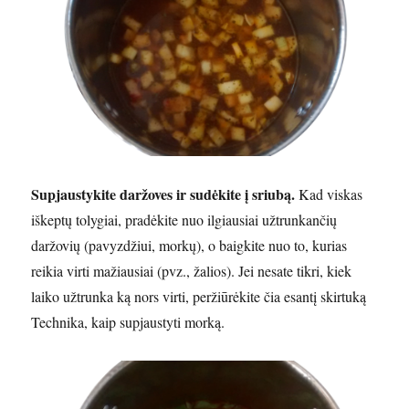
Supjaustykite daržoves ir sudėkite į sriubą.
Kad viskas
iškeptų tolygiai, pradėkite nuo ilgiausiai užtrunkančių
daržovių (pavyzdžiui, morkų), o baigkite nuo to, kurias
reikia virti mažiausiai (pvz., žalios). Jei nesate tikri, kiek
laiko užtrunka ką nors virti, peržiūrėkite čia esantį skirtuką
Technika, kaip supjaustyti morką.