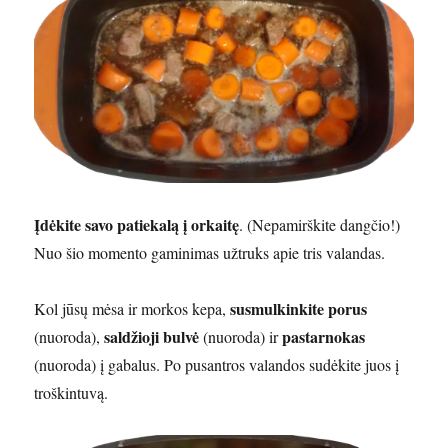
Įdėkite savo patiekalą į orkaitę
. (Nepamirškite dangčio!)
Nuo šio momento gaminimas užtruks apie tris valandas.
susmulkinkite porus
Kol jūsų mėsa ir morkos kepa,
saldžioji bulvė
pastarnokas
(nuoroda),
(nuoroda) ir
(nuoroda) į gabalus. Po pusantros valandos sudėkite juos į
troškintuvą.