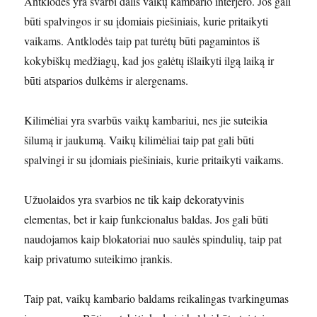
Antklodės yra svarbi dalis vaikų kambario interjero. Jos gali
būti spalvingos ir su įdomiais piešiniais, kurie pritaikyti
vaikams. Antklodės taip pat turėtų būti pagamintos iš
kokybiškų medžiagų, kad jos galėtų išlaikyti ilgą laiką ir
būti atsparios dulkėms ir alergenams.
Kilimėliai yra svarbūs vaikų kambariui, nes jie suteikia
šilumą ir jaukumą. Vaikų kilimėliai taip pat gali būti
spalvingi ir su įdomiais piešiniais, kurie pritaikyti vaikams.
Užuolaidos yra svarbios ne tik kaip dekoratyvinis
elementas, bet ir kaip funkcionalus baldas. Jos gali būti
naudojamos kaip blokatoriai nuo saulės spindulių, taip pat
kaip privatumo suteikimo įrankis.
Taip pat, vaikų kambario baldams reikalingas tvarkingumas