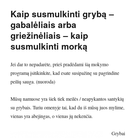
Kaip susmulkinti grybą –
gabalėliais arba
griežinėliais – kaip
susmulkinti morką
Jei dar to nepadarėte, prieš pradėdami šią mokymo
programą įsitikinkite, kad esate susipažinę su pagrindine
peilių sauga. (nuoroda)
Mūsų namuose yra šiek tiek meilės / neapykantos santykių
su grybais. Turiu omenyje tai, kad du iš mūsų juos mylime,
vienas yra abejingas, o vienas jų nekenčia.
Grybai