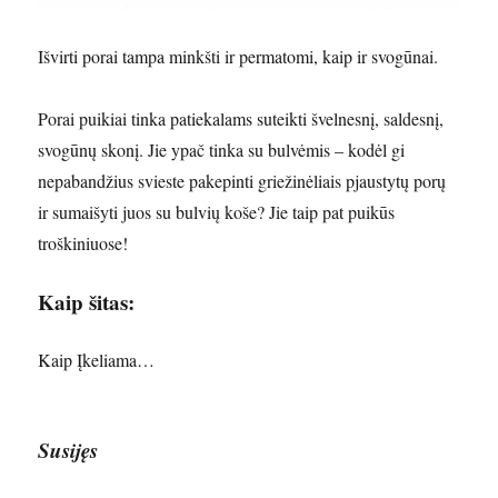
Išvirti porai tampa minkšti ir permatomi, kaip ir svogūnai.
Porai puikiai tinka patiekalams suteikti švelnesnį, saldesnį,
svogūnų skonį. Jie ypač tinka su bulvėmis – kodėl gi
nepabandžius svieste pakepinti griežinėliais pjaustytų porų
ir sumaišyti juos su bulvių koše? Jie taip pat puikūs
troškiniuose!
Kaip šitas:
Kaip
Įkeliama…
Susijęs