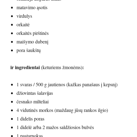
matavimo ąsotis
virdulys
orkaitė
orkaitės pirštinės
maišymo dubenį
pora šaukštų
ir ingredientai
:
(keturiems žmonėms)
1 svaras / 500 g jautienos (kažkas panašaus į kepsnį)
džiovintas šalavijas
česnako milteliai
4 vidutinės morkos (maždaug jūsų rankos ilgio)
1 didelis poras
1 didelė arba 2 mažos saldžiosios bulvės
1 pastarnokas