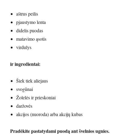
aštrus peilis
pjaustymo lenta
didelis puodas
matavimo ąsotis
virdulys
ir ingredientai:
Šiek tiek aliejaus
svogūnai
Žolelės ir prieskoniai
daržovės
akcijos (nuoroda) arba akcijų kubas
Pradėkite pastatydami puodą ant švelnios ugnies.