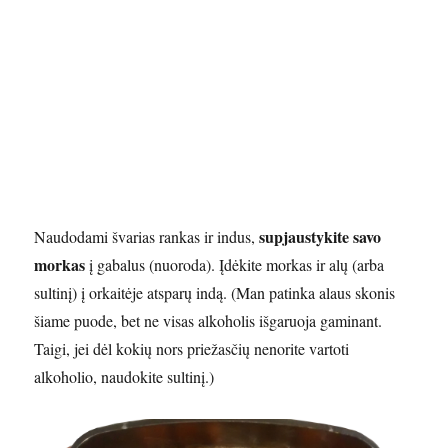
supjaustykite savo
Naudodami švarias rankas ir indus,
morkas
į gabalus (nuoroda). Įdėkite morkas ir alų (arba
sultinį) į orkaitėje atsparų indą. (Man patinka alaus skonis
šiame puode, bet ne visas alkoholis išgaruoja gaminant.
Taigi, jei dėl kokių nors priežasčių nenorite vartoti
alkoholio, naudokite sultinį.)