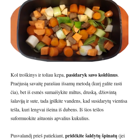
pasidaryk savo koldūnus
Kol troškinys ir toliau kepa,
.
Praėjusią savaitę parašiau išsamų metodą (kurį galite rasti
čia), bet iš esmės sumaišykite miltus, druską, džiovintą
šalaviją ir sute, tada įpilkite vandens, kad susidarytų vientisa
tešla, kuri lengvai išeina iš dubens. Iš šios tešlos
suformuokite aštuonis apvalius kukulius.
pridėkite šaldytų špinatų
Pusvalandį prieš patiekiant,
(jei