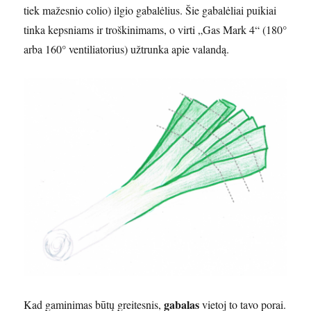
tiek mažesnio colio) ilgio gabalėlius. Šie gabalėliai puikiai
tinka kepsniams ir troškinimams, o virti „Gas Mark 4“ (180°
arba 160° ventiliatorius) užtrunka apie valandą.
gabalas
Kad gaminimas būtų greitesnis,
vietoj to tavo porai.