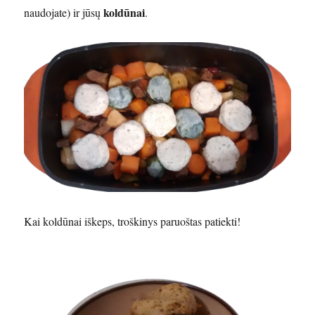
koldūnai
naudojate) ir jūsų
.
Kai koldūnai iškeps, troškinys paruoštas patiekti!