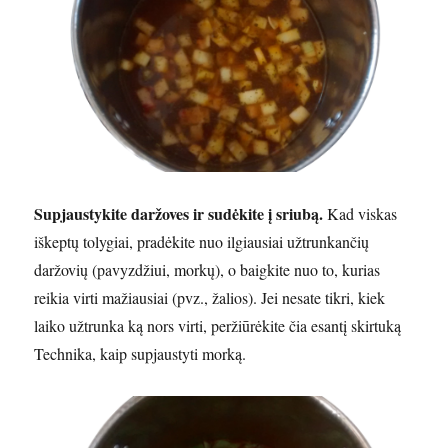
Supjaustykite daržoves ir sudėkite į sriubą.
Kad viskas
iškeptų tolygiai, pradėkite nuo ilgiausiai užtrunkančių
daržovių (pavyzdžiui, morkų), o baigkite nuo to, kurias
reikia virti mažiausiai (pvz., žalios). Jei nesate tikri, kiek
laiko užtrunka ką nors virti, peržiūrėkite čia esantį skirtuką
Technika, kaip supjaustyti morką.