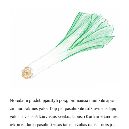
Norėdami pradėti pjaustyti porą, pirmiausia nuimkite apie 1
cm nuo šaknies galo. Taip pat pašalinkite išdžiūvusius lapų
galus ir visus išdžiūvusius sveikus lapus. (Kai kurie žmonės
rekomenduoja pašalinti visas tamsiai žalias dalis – nors jos