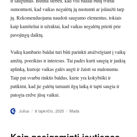
ir saugumas. Būtina stebėti, kad visi baldai būtų tvirtai
sumontuoti, kad vaikas negalėtų jų nustumti ar įsilaužti tarp
jų. Rekomenduojama naudoti saugumo elementus, tokiais
kaip kamšteliai ir užraktai, kad vaikas negalėtų prieiti prie
pavojingų daiktų.
Vaikų kambario baldai turi būti parinkti atsižvelgiant į vaikų
amžių, poreikius ir interesus. Tai padės kurti saugią ir jaukią
aplinką, kurioje vaikas galės augti ir žaisti su malonumu.
Taip pat svarbu rinktis baldus, kurie yra kokybiški ir
patikimi, kad jie galėtų tarnauti ilgą laiką ir tapti saugia ir
patogia erdve jūsų vaikui.
Autorius
Paskelbta
Kategorijos
Julius
8 lapkričio, 2025
Mada
Kaip pasigaminti jautienos