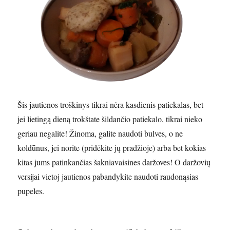
Šis jautienos troškinys tikrai nėra kasdienis patiekalas, bet
jei lietingą dieną trokštate šildančio patiekalo, tikrai nieko
geriau negalite! Žinoma, galite naudoti bulves, o ne
koldūnus, jei norite (pridėkite jų pradžioje) arba bet kokias
kitas jums patinkančias šakniavaisines daržoves! O daržovių
versijai vietoj jautienos pabandykite naudoti raudonąsias
pupeles.