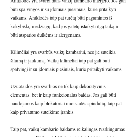
Antklodės yra svarbi dalis vaikų kambario interjero. Jos gali
būti spalvingos ir su įdomiais piešiniais, kurie pritaikyti
vaikams. Antklodės taip pat turėtų būti pagamintos iš
kokybiškų medžiagų, kad jos galėtų išlaikyti ilgą laiką ir
būti atsparios dulkėms ir alergenams.
Kilimėliai yra svarbūs vaikų kambariui, nes jie suteikia
šilumą ir jaukumą. Vaikų kilimėliai taip pat gali būti
spalvingi ir su įdomiais piešiniais, kurie pritaikyti vaikams.
Užuolaidos yra svarbios ne tik kaip dekoratyvinis
elementas, bet ir kaip funkcionalus baldas. Jos gali būti
naudojamos kaip blokatoriai nuo saulės spindulių, taip pat
kaip privatumo suteikimo įrankis.
Taip pat, vaikų kambario baldams reikalingas tvarkingumas