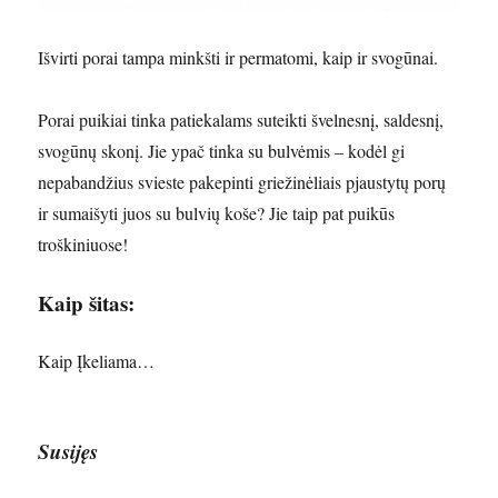
Išvirti porai tampa minkšti ir permatomi, kaip ir svogūnai.
Porai puikiai tinka patiekalams suteikti švelnesnį, saldesnį,
svogūnų skonį. Jie ypač tinka su bulvėmis – kodėl gi
nepabandžius svieste pakepinti griežinėliais pjaustytų porų
ir sumaišyti juos su bulvių koše? Jie taip pat puikūs
troškiniuose!
Kaip šitas:
Kaip
Įkeliama…
Susijęs