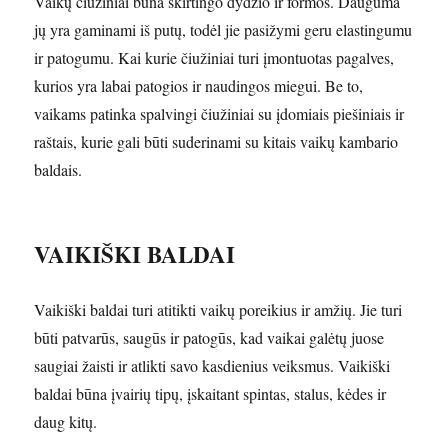
Vaikų čiužiniai būna skirtingo dydžio ir formos. Dauguma
jų yra gaminami iš putų, todėl jie pasižymi geru elastingumu
ir patogumu. Kai kurie čiužiniai turi įmontuotas pagalves,
kurios yra labai patogios ir naudingos miegui. Be to,
vaikams patinka spalvingi čiužiniai su įdomiais piešiniais ir
raštais, kurie gali būti suderinami su kitais vaikų kambario
baldais.
VAIKIŠKI BALDAI
Vaikiški baldai turi atitikti vaikų poreikius ir amžių. Jie turi
būti patvarūs, saugūs ir patogūs, kad vaikai galėtų juose
saugiai žaisti ir atlikti savo kasdienius veiksmus. Vaikiški
baldai būna įvairių tipų, įskaitant spintas, stalus, kėdes ir
daug kitų.