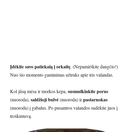
Įdėkite savo patiekalą į orkaitę
. (Nepamirškite dangčio!)
Nuo šio momento gaminimas užtruks apie tris valandas.
susmulkinkite porus
Kol jūsų mėsa ir morkos kepa,
saldžioji bulvė
pastarnokas
(nuoroda),
(nuoroda) ir
(nuoroda) į gabalus. Po pusantros valandos sudėkite juos į
troškintuvą.