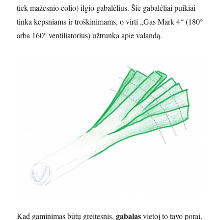
tiek mažesnio colio) ilgio gabalėlius. Šie gabalėliai puikiai
tinka kepsniams ir troškinimams, o virti „Gas Mark 4“ (180°
arba 160° ventiliatorius) užtrunka apie valandą.
gabalas
Kad gaminimas būtų greitesnis,
vietoj to tavo porai.