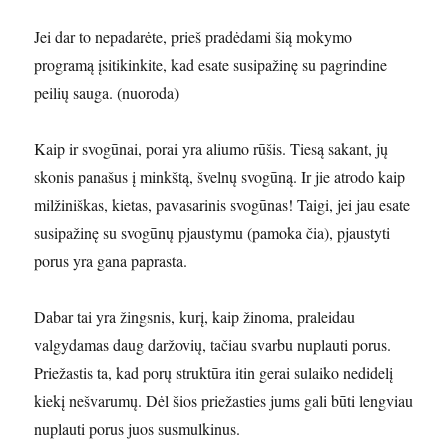
Jei dar to nepadarėte, prieš pradėdami šią mokymo
programą įsitikinkite, kad esate susipažinę su pagrindine
peilių sauga. (nuoroda)
Kaip ir svogūnai, porai yra aliumo rūšis. Tiesą sakant, jų
skonis panašus į minkštą, švelnų svogūną. Ir jie atrodo kaip
milžiniškas, kietas, pavasarinis svogūnas! Taigi, jei jau esate
susipažinę su svogūnų pjaustymu (pamoka čia), pjaustyti
porus yra gana paprasta.
Dabar tai yra žingsnis, kurį, kaip žinoma, praleidau
valgydamas daug daržovių, tačiau svarbu nuplauti porus.
Priežastis ta, kad porų struktūra itin gerai sulaiko nedidelį
kiekį nešvarumų. Dėl šios priežasties jums gali būti lengviau
nuplauti porus juos susmulkinus.