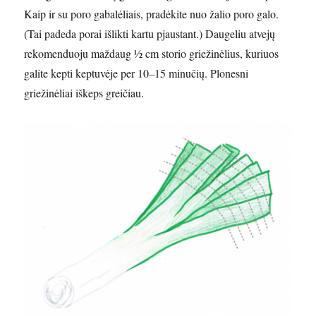
Kaip ir su poro gabalėliais, pradėkite nuo žalio poro galo.
(Tai padeda porai išlikti kartu pjaustant.) Daugeliu atvejų
rekomenduoju maždaug ½ cm storio griežinėlius, kuriuos
galite kepti keptuvėje per 10–15 minučių. Plonesni
griežinėliai iškeps greičiau.