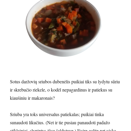
Sotus daržovių sriubos dubenėlis puikiai tiks su lydytu sūriu
ir skrebučio riekele, o kodėl nepagardinus ir patiekus su
kiaušiniu ir makaronais?
Sriuba yra toks universalus patiekalas; puikiai tinka
sunaudoti likučius. (Net ir tie pusiau panaudoti padažo
stiklainiai, slypintys jūsų šaldytuve.) Išvirę galite net viską