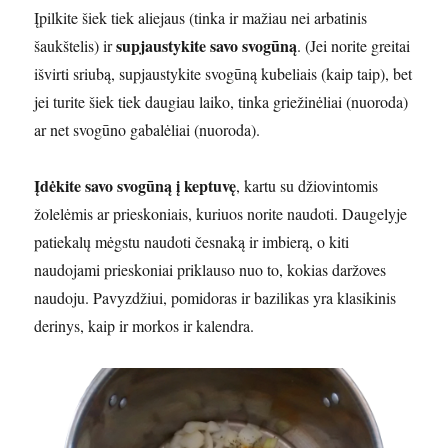
Įpilkite šiek tiek aliejaus (tinka ir mažiau nei arbatinis
supjaustykite savo svogūną
šaukštelis) ir
. (Jei norite greitai
išvirti sriubą, supjaustykite svogūną kubeliais (kaip taip), bet
jei turite šiek tiek daugiau laiko, tinka griežinėliai (nuoroda)
ar net svogūno gabalėliai (nuoroda).
Įdėkite savo svogūną į keptuvę
, kartu su džiovintomis
žolelėmis ar prieskoniais, kuriuos norite naudoti. Daugelyje
patiekalų mėgstu naudoti česnaką ir imbierą, o kiti
naudojami prieskoniai priklauso nuo to, kokias daržoves
naudoju. Pavyzdžiui, pomidoras ir bazilikas yra klasikinis
derinys, kaip ir morkos ir kalendra.