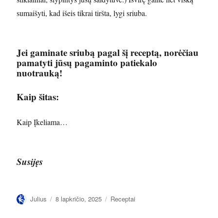
sumaišyti, kad išeis tikrai tiršta, lygi sriuba.
Jei gaminate sriubą pagal šį receptą, norėčiau
pamatyti jūsų pagaminto patiekalo
nuotrauką!
Kaip šitas:
Kaip
Įkeliama…
Susijęs
Autorius
Paskelbta
Kategorijos
Julius
8 lapkričio, 2025
Receptai