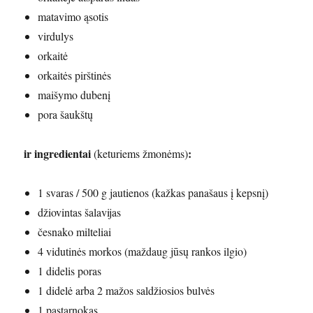
matavimo ąsotis
virdulys
orkaitė
orkaitės pirštinės
maišymo dubenį
pora šaukštų
ir ingredientai
:
(keturiems žmonėms)
1 svaras / 500 g jautienos (kažkas panašaus į kepsnį)
džiovintas šalavijas
česnako milteliai
4 vidutinės morkos (maždaug jūsų rankos ilgio)
1 didelis poras
1 didelė arba 2 mažos saldžiosios bulvės
1 pastarnokas