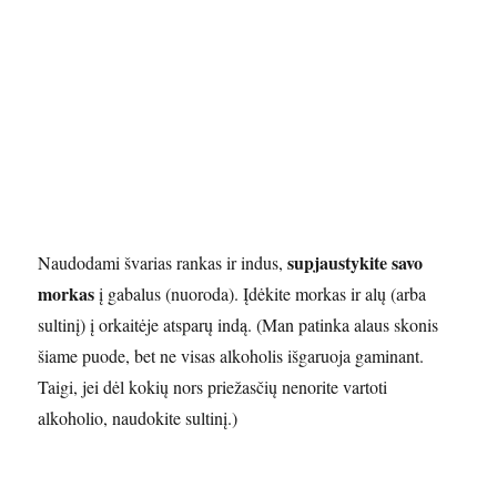
supjaustykite savo
Naudodami švarias rankas ir indus,
morkas
į gabalus (nuoroda). Įdėkite morkas ir alų (arba
sultinį) į orkaitėje atsparų indą. (Man patinka alaus skonis
šiame puode, bet ne visas alkoholis išgaruoja gaminant.
Taigi, jei dėl kokių nors priežasčių nenorite vartoti
alkoholio, naudokite sultinį.)