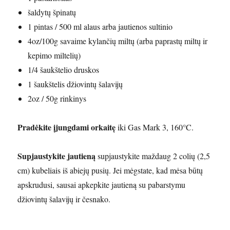
šaldytų špinatų
1 pintas / 500 ml alaus arba jautienos sultinio
4oz/100g savaime kylančių miltų (arba paprastų miltų ir
kepimo miltelių)
1/4 šaukštelio druskos
1 šaukštelis džiovintų šalavijų
2oz / 50g rinkinys
Pradėkite įjungdami orkaitę
iki Gas Mark 3, 160°C.
Supjaustykite jautieną
supjaustykite maždaug 2 colių (2,5
cm) kubeliais iš abiejų pusių. Jei mėgstate, kad mėsa būtų
apskrudusi, sausai apkepkite jautieną su pabarstymu
džiovintų šalavijų ir česnako.