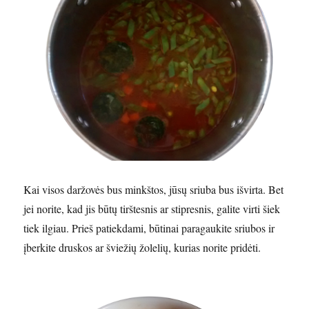
Kai visos daržovės bus minkštos, jūsų sriuba bus išvirta. Bet
jei norite, kad jis būtų tirštesnis ar stipresnis, galite virti šiek
tiek ilgiau. Prieš patiekdami, būtinai paragaukite sriubos ir
įberkite druskos ar šviežių žolelių, kurias norite pridėti.