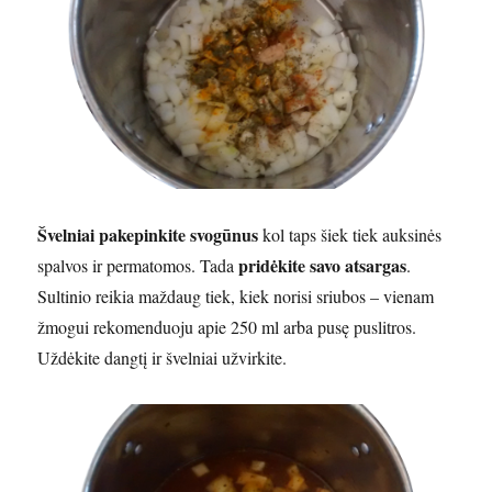
Švelniai pakepinkite svogūnus
kol taps šiek tiek auksinės
pridėkite savo atsargas
spalvos ir permatomos. Tada
.
Sultinio reikia maždaug tiek, kiek norisi sriubos – vienam
žmogui rekomenduoju apie 250 ml arba pusę puslitros.
Uždėkite dangtį ir švelniai užvirkite.