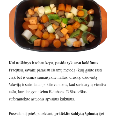
pasidaryk savo koldūnus
Kol troškinys ir toliau kepa,
.
Praėjusią savaitę parašiau išsamų metodą (kurį galite rasti
čia), bet iš esmės sumaišykite miltus, druską, džiovintą
šalaviją ir sute, tada įpilkite vandens, kad susidarytų vientisa
tešla, kuri lengvai išeina iš dubens. Iš šios tešlos
suformuokite aštuonis apvalius kukulius.
pridėkite šaldytų špinatų
Pusvalandį prieš patiekiant,
(jei