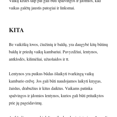
Vaikų kėdės taip pat gali būti spalvingos ir įdomios, kad
vaikas galėtų jaustis patogiai ir linksmai.
KITA
Be vaikiškų lovos, čiužinių ir baldų, yra daugybė kitų būtinų
baldų ir priedų vaikų kambariui. Pavyzdžiui, lentynos,
antklodės, kilimėliai, užuolaidos ir tt.
Lentynos yra puikus būdas išlaikyti tvarkingą vaikų
kambario erdvę. Jos gali būti naudojamos laikyti knygas,
žaislus, drabužius ir kitus daiktus. Vaikams patinka
spalvingos ir įdomios lentynos, kurios gali būti pritaikytos
prie jų pageidavimų.