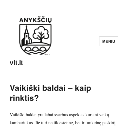
MENIU
vlt.lt
Vaikiški baldai – kaip
rinktis?
Vaikiški baldai yra labai svarbus aspektas kuriant vaikų
kambariukus. Jie turi ne tik estetinę, bet ir funkcinę paskirtį.