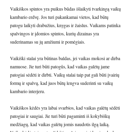
Vaikiškos spintos yra puikus būdas išlaikyti tvarkingą vaikų
kambario erdvę. Jos turi pakankamai vietos, kad būtų
patogu laikyti drabužius, knygas ir žaislus. Vaikams patinka
spalvingos ir įdomios spintos, kurių dizainas yra
suderinamas su jų amžiumi ir pomėgiais.
Vaikiški stalai yra būtinas baldas, jei vaikas mokosi ar dirba
namuose. Jie turi būti patogūs, kad vaikas galėtų jame
patogiai sėdėti ir dirbti. Vaikų stalai taip pat gali būti įvairių
formų ir spalvų, kad juos būtų lengva suderinti su vaikų
kambario interjeru.
Vaikiškos kėdės yra labai svarbios, kad vaikas galėtų sėdėti
patogiai ir saugiai. Jie turi būti pagaminti iš kokybiškų
medžiagų, kad vaikas galėtų jomis naudotis ilgą laiką.