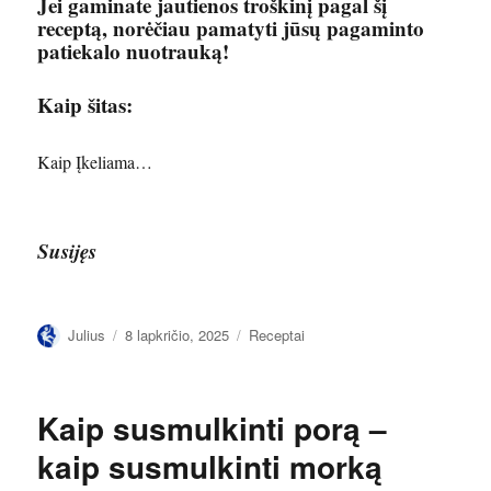
Jei gaminate jautienos troškinį pagal šį
receptą, norėčiau pamatyti jūsų pagaminto
patiekalo nuotrauką!
Kaip šitas:
Kaip
Įkeliama…
Susijęs
Autorius
Paskelbta
Kategorijos
Julius
8 lapkričio, 2025
Receptai
Kaip susmulkinti porą –
kaip susmulkinti morką