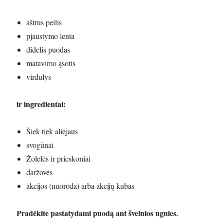
aštrus peilis
pjaustymo lenta
didelis puodas
matavimo ąsotis
virdulys
ir ingredientai:
Šiek tiek aliejaus
svogūnai
Žolelės ir prieskoniai
daržovės
akcijos (nuoroda) arba akcijų kubas
Pradėkite pastatydami puodą ant švelnios ugnies.