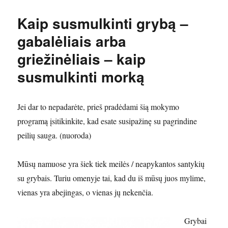
Kaip susmulkinti grybą –
gabalėliais arba
griežinėliais – kaip
susmulkinti morką
Jei dar to nepadarėte, prieš pradėdami šią mokymo
programą įsitikinkite, kad esate susipažinę su pagrindine
peilių sauga. (nuoroda)
Mūsų namuose yra šiek tiek meilės / neapykantos santykių
su grybais. Turiu omenyje tai, kad du iš mūsų juos mylime,
vienas yra abejingas, o vienas jų nekenčia.
Grybai