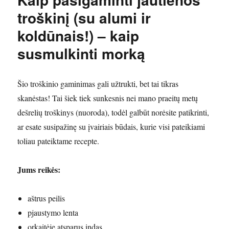
troškinį (su alumi ir
koldūnais!) – kaip
susmulkinti morką
Šio troškinio gaminimas gali užtrukti, bet tai tikras
skanėstas! Tai šiek tiek sunkesnis nei mano praeitų metų
dešrelių troškinys (nuoroda), todėl galbūt norėsite patikrinti,
ar esate susipažinę su įvairiais būdais, kurie visi pateikiami
toliau pateiktame recepte.
Jums reikės:
aštrus peilis
pjaustymo lenta
orkaitėje atsparus indas