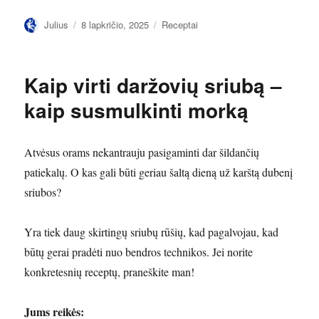
Autorius
Paskelbta
Kategorijos
Julius
8 lapkričio, 2025
Receptai
Kaip virti daržovių sriubą –
kaip susmulkinti morką
Atvėsus orams nekantrauju pasigaminti dar šildančių
patiekalų. O kas gali būti geriau šaltą dieną už karštą dubenį
sriubos?
Yra tiek daug skirtingų sriubų rūšių, kad pagalvojau, kad
būtų gerai pradėti nuo bendros technikos. Jei norite
konkretesnių receptų, praneškite man!
Jums reikės: