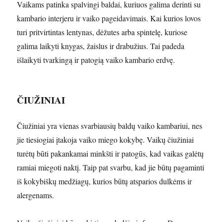
Vaikams patinka spalvingi baldai, kuriuos galima derinti su
kambario interjeru ir vaiko pageidavimais. Kai kurios lovos
turi pritvirtintas lentynas, dėžutes arba spintelę, kuriose
galima laikyti knygas, žaislus ir drabužius. Tai padeda
išlaikyti tvarkingą ir patogią vaiko kambario erdvę.
ČIUŽINIAI
Čiužiniai yra vienas svarbiausių baldų vaiko kambariui, nes
jie tiesiogiai įtakoja vaiko miego kokybę. Vaikų čiužiniai
turėtų būti pakankamai minkšti ir patogūs, kad vaikas galėtų
ramiai miegoti naktį. Taip pat svarbu, kad jie būtų pagaminti
iš kokybiškų medžiagų, kurios būtų atsparios dulkėms ir
alergenams.